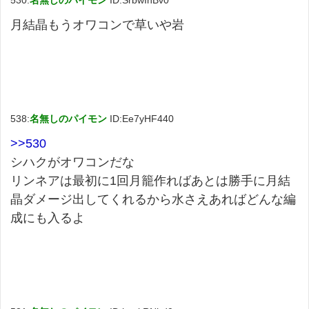
530:
名無しのパイモン
ID:SrbwInBv0
月結晶もうオワコンで草いや岩
538:
名無しのパイモン
ID:Ee7yHF440
>>530
シハクがオワコンだな
リンネアは最初に1回月籠作ればあとは勝手に月結
晶ダメージ出してくれるから水さえあればどんな編
成にも入るよ