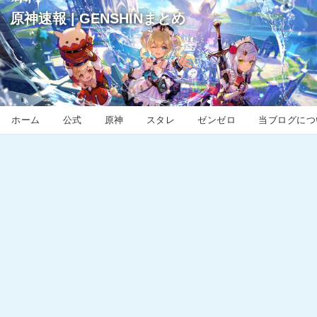
原神速報 | GENSHINまとめ
ホーム
公式
原神
スタレ
ゼンゼロ
当ブログにつ