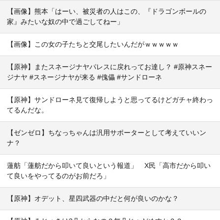
【画像】熊本「はーい、被災者の人はこの、『ドラゴンボールの
家』みたいな奴の中で過ごしてねー」
【画像】この女の子たちと交尾したいんだがｗｗｗｗｗ
【原神】またスネージナヤパレスに戻れってお達し？ #原神スネー
ジナヤ #スネージナヤが来る #傀儡 #サンドローネ
【原神】サンドローネ見て復帰しようと思ってるけどガチャ終わっ
てるんだな。
【ゼンゼロ】ちなっちゃんは汎用サポーターとして考えていいン
ナ？
蓮舫「蓮舫だから叩いて良いという報道」 X民「高市だから叩い
て良いをやってるのがお前だろ」
【原神】オデット、星四武器の中だと何が良いのかな？