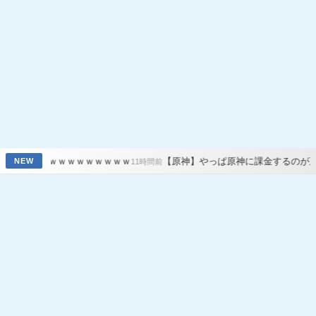
ｗｗｗｗｗｗｗｗｗ
【原神】やっぱ原神に課金するのが正解だよな
NEW
11時間前
12