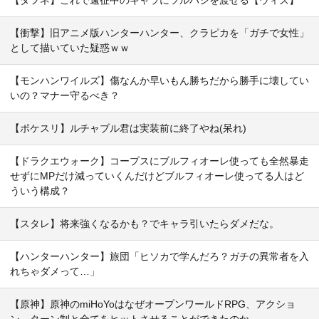
【ダフネ】これで遠征中のキャラにツルハシを渡せる【ウィズ】
【衝撃】旧アニメ版ハンターハンター、クラピカを「ガチで女性」
として描いていた疑惑ｗｗ
【モンハンワイルズ】傷なんか早いもん勝ちだから勝手に壊してい
いの？マナー守るべき？
【ポケスリ】ルチャブル君は実装前に終了やね(呆れ)
【ドラクエウォーク】コープスにブルフィオーレ使っても全然暴走
せずにMPだけ減っていくんだけどブルフィオーレ使ってる人はど
ういう構成？
【スタレ】将来強くなるかも？でキャラ引いたらダメだな。
【ハンターハンター】旅団「ヒソカで学んだろ？ガチの異常者を入
れちゃダメって…」
【原神】原神のmiHoYoはなぜオープンワールドRPG、アクショ