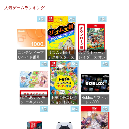
DIGITAL)
DIGITAL)
DIGITAL)
人気ゲームランキング
価格：¥100
価格：¥100
価格：¥100
1位
2位
3位
ニンテンドープ
リズム天国 ミ
スプラトゥーン
リペイド番号
ラクルスターズ
レイダース|オン
1000円|オンラ
-Switch
ラインコード版
4位
5位
6位
インコード版
価格：¥5,595
価格：¥5,832
価格：¥1,000
ぽこ あ ポケモ
トモダチコレク
Robloxギフトカ
ン エキスパン
ション わくわ
ード - 800
ションパス|オン
く生活 -Switch
Robux 【限定バ
7位
8位
9位
ラインコード版
ーチャルアイテ
ムを含む】
価格：¥6,155
【オンラインゲ
価格：¥4,400
ームコード】