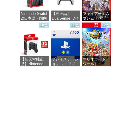
ロブロックス |
オンラインコー
ド版
Nintendo Switch
【純正品】
ファイアーエム
2(日本語・国内
DualSense ワイ
ブレム 万紫千
価格：¥1,300
専用)
ヤレスコントロ
紅 -Switch2
10位
11位
12位
ーラー(CFI-
ZCT2J)
価格：¥55,491
価格：¥8,979
価格：¥10,737
【任天堂純正
プレイステーシ
マリオカート
品】Nintendo
ョン ストアチ
ワールド -
Switch 2 Proコ
ケット 1,100円|
Switch2
ントローラー
オンラインコー
【Amazon.co.jp
ド版
価格：¥8,564
限定特典】
Nintendo Switch
価格：¥1,100
2 ロゴデザイン
ステッカー 同
梱
価格：¥9,980