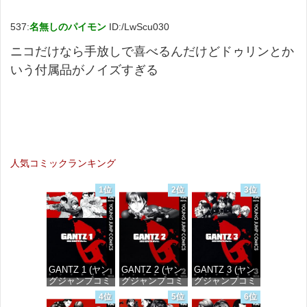
537:
名無しのパイモン
ID:/LwScu030
ニコだけなら手放しで喜べるんだけどドゥリンとか
いう付属品がノイズすぎる
人気コミックランキング
1位
2位
3位
GANTZ 1 (ヤン
GANTZ 2 (ヤン
GANTZ 3 (ヤン
グジャンプコミ
グジャンプコミ
グジャンプコミ
ックスDIGITAL)
ックスDIGITAL)
ックスDIGITAL)
4位
5位
6位