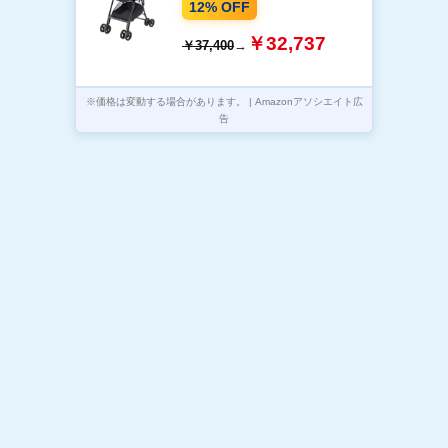
12% OFF
ル】 2206924
￥32,737
￥37,400
→
※価格は変動する場合があります。 | Amazonアソシエイト広
告