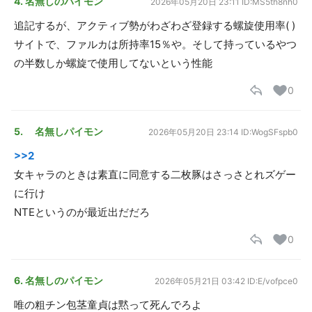
4. 名無しのパイモン
2026年05月20日 23:11
ID:MS5th8nh0
追記するが、アクティブ勢がわざわざ登録する螺旋使用率( )
サイトで、ファルカは所持率15％や。そして持っているやつ
の半数しか螺旋で使用してないという性能
0
5. 名無しパイモン
2026年05月20日 23:14
ID:WogSFspb0
>>2
女キャラのときは素直に同意する二枚豚はさっさとれズゲー
に行け
NTEというのが最近出だだろ
0
6. 名無しのパイモン
2026年05月21日 03:42
ID:E/vofpce0
唯の粗チン包茎童貞は黙って死んでろよ