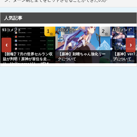
ン、ターン制と全てをヒットさせることができたのか
人気記事
93コメント
10コメント
43コメント
1
2
‹
›
【朗報】7月の世界セルラン収
【原神】刻晴ちゃん強化リー
【原神】ver7
益が判明！原神が首位を走
クについて
プについて
り、HoYoverseがトップ3を
独占へｗｗｗｗｗｗ