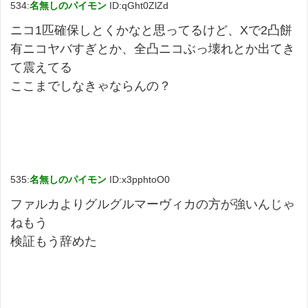
534:
名無しのパイモン
ID:qGht0ZlZd
ニコ1匹確保しとくかなと思ってるけど、Xで2凸餅
有ニコヤバすぎとか、全凸ニコぶっ壊れとか出てき
て震えてる
ここまでしなきゃならんの？
535:
名無しのパイモン
ID:x3pphtoO0
ファルカよりグルグルマーヴィカの方が強いんじゃ
ねもう
検証もう辞めた