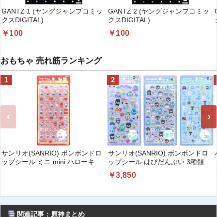
GANTZ 1 (ヤングジャンプコミッ
GANTZ 2 (ヤングジャンプコミッ
クスDIGITAL)
クスDIGITAL)
￥100
￥100
おもちゃ 売れ筋ランキング
1
2
‹
›
サンリオ(SANRIO) ボンボンドロ
サンリオ(SANRIO) ボンボンドロ
ップシール ミニ mini ハローキテ
ップシール はぴだんぶい 3種類セ
ィ レッド 032085
ット (レギュラー、ミニ、もじ)
￥3,850
168335
関連記事：原神まとめ