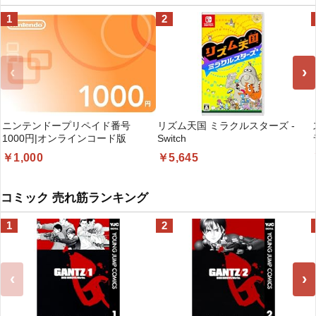
1
2
‹
›
ニンテンドープリペイド番号
リズム天国 ミラクルスターズ -
1000円|オンラインコード版
Switch
￥1,000
￥5,645
コミック 売れ筋ランキング
1
2
‹
›