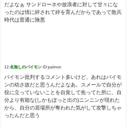
だよなぁ サンドローネや放浪者に対して甘々にな
ったのは情に絆されて絆を育んだからであって散兵
時代は普通に険悪
12:
名無しのパイモン
ID:paimon
パイ
モン
批判するコメント多いけど、あれは
パイ
モ
ン
の幼さ故だと思うんだよなあ。スメールで自分が
役に立っていないことを自覚して焦ってた所に、自
分より有能な(しかもぽっと出の)ニンニンが現れた
から、自分の居場所が奪われた気がして攻撃しちゃ
ったんだと思う