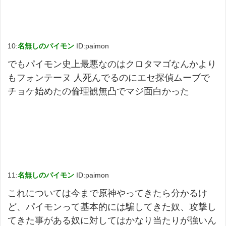
10:
名無しのパイモン
ID:paimon
でも
パイ
モン
史上最悪なのはクロタマゴなんかより
もフォンテーヌ 人死んでるのにエセ探偵ムーブで
チョケ始めたの倫理観無凸でマジ面白かった
11:
名無しのパイモン
ID:paimon
これについては今まで原神やってきたら分かるけ
ど、
パイ
モン
って基本的には騙してきた奴、攻撃し
てきた事がある奴に対してはかなり当たりが強いん