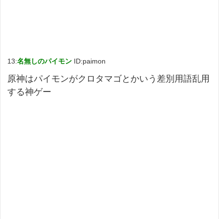
13:
名無しのパイモン
ID:paimon
原神は
パイ
モン
がクロタマゴとかいう差別用語乱用
する神ゲー