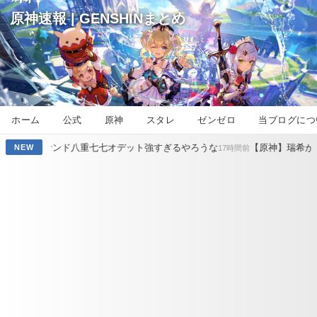
原神速報 | GENSHINまとめ
ホーム
公式
原神
スタレ
ゼンゼロ
当ブログにつ
ド八重七七オデット強すぎるやろうな
【原神】瑞希がポンポン30～5
NEW
17時間前