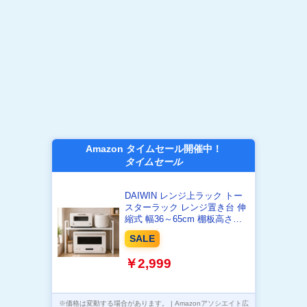
Amazon タイムセール開催中！
タイムセール
DAIWIN レンジ上ラック トー
スターラック レンジ置き台 伸
縮式 幅36～65cm 棚板高さ調
節可 最大耐荷重50kg フック4
SALE
個付き ホワイト
￥2,999
※価格は変動する場合があります。 | Amazonアソシエイト広