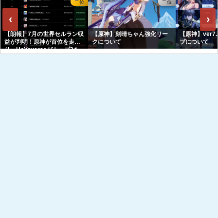
‹
›
【朗報】7月の世界セルラン収
【原神】刻晴ちゃん強化リー
【原神】ver7
益が判明！原神が首位を走
クについて
プについて
り、HoYoverseがトップ3を
独占へｗｗｗｗｗｗ