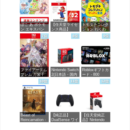
価格：¥5,000
ぽこ あ ポケモ
【任天堂ライセ
トモダチコレク
ン エキスパン
ンス商品】
ション わくわ
ションパス|オン
Samsung
く生活 -Switch
7位
8位
9位
ラインコード版
microSD
Express Card
価格：¥6,144
256GB for
価格：¥4,400
Nintendo Switch
2(サムスン マイ
クロSDエクス
プレスカード
ファイアーエム
Nintendo Switch
Robloxギフトカ
256GB)
ブレム 万紫千
2(日本語・国内
ード - 800
【Amazon.co.jp
紅 -Switch2
専用)
Robux 【限定バ
限定特典】
10位
11位
12位
ーチャルアイテ
Nintendo S
ムを含む】
価格：¥8,979
価格：¥55,603
【オンラインゲ
価格：¥9,980
ームコード】
ロブロックス |
オンラインコー
ド版
Beast of
【純正品】
【任天堂純正
Reincarnation -
DualSense ワイ
品】Nintendo
価格：¥1,300
PS5 【特典】プ
ヤレスコントロ
Switch 2 Proコ
ロダクトコード
ーラー ミッド
ントローラー