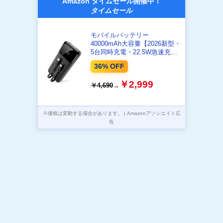
Amazon タイムセール開催中！
タイムセール
モバイルバッテリー
40000mAh大容量【2026新型・
5台同時充電・22.5W急速充
電】モバイルバッテリー 軽量
36% OFF
小型 スマホ充電器 携帯充電器
LCDディスプレイ残量表示
￥2,999
￥4,690
→
Type-C入出力兼用 2USB出力
ポート 最大3A出力 PSE認証済
安全設計&回路保護
iOS/Android各種スマホ対応 ア
※価格は変動する場合があります。 | Amazonアソシエイト広
ウトドア/キャンプ旅行/出張/停
告
電対策/防災