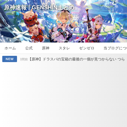
原神速報 | GENSHINまとめ
ホーム
公式
原神
スタレ
ゼンゼロ
当ブログにつ
【原神】ドラスパの宝箱の最後の一個が見つからない つらい
【原神
NEW
前
23時間前