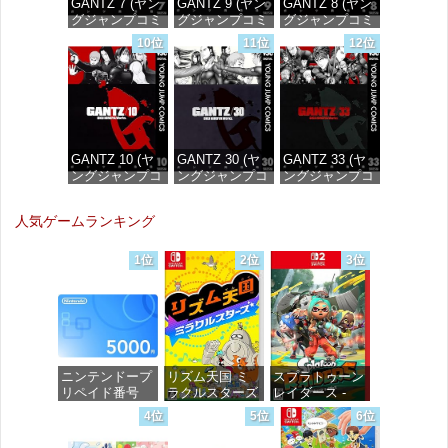
GANTZ 7 (ヤン
GANTZ 9 (ヤン
GANTZ 8 (ヤン
グジャンプコミ
グジャンプコミ
グジャンプコミ
ックスDIGITAL)
ックスDIGITAL)
ックスDIGITAL)
10位
11位
12位
価格：¥100
価格：¥100
価格：¥100
GANTZ 10 (ヤ
GANTZ 30 (ヤ
GANTZ 33 (ヤ
ングジャンプコ
ングジャンプコ
ングジャンプコ
ミックス
ミックス
ミックス
DIGITAL)
DIGITAL)
DIGITAL)
人気ゲームランキング
価格：¥100
価格：¥100
価格：¥100
1位
2位
3位
ニンテンドープ
リズム天国 ミ
スプラトゥーン
リペイド番号
ラクルスターズ
レイダース -
5000円|オンラ
-Switch
Switch2
4位
5位
6位
インコード版
価格：¥5,645
価格：¥6,455