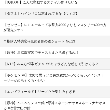
【8月LOH】こんな挙動するスティル作りたいな
【ダフネ】ハインリコは恵まれてるな【ウィズ】
【ゼンゼロ】レミエールって攻撃力4000よりもマスタリー400の方
が優先ンナ？
早期購入特典② #鬼武者剣の道ショート No.13
【原神】星拡散実装でチャスカまた活躍するね！
【NTE】みんな恒常ガチャでSキャラどんな感じで引けてる？
【ポケモンSV】改めて思うけど突然変異かってくらいメインスト
ーリーがめちゃくちゃいい
【エンドフィールド】リーノたそ楽しみすぎる
【原神】ヘスペリデスの館 #原神スネージナヤ #スネージナヤが来
る #吹雪の山の館