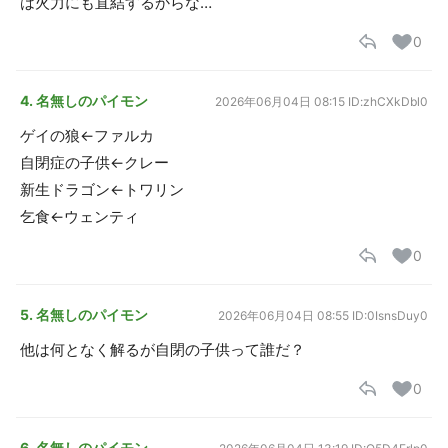
は火力にも直結するからな…
0
4. 名無しのパイモン
2026年06月04日 08:15
ID:zhCXkDbl0
ゲイの狼←ファルカ
自閉症の子供←クレー
新生ドラゴン←トワリン
乞食←ウェンティ
0
5. 名無しのパイモン
2026年06月04日 08:55
ID:0IsnsDuy0
他は何となく解るが自閉の子供って誰だ？
0
6. 名無しのパイモン