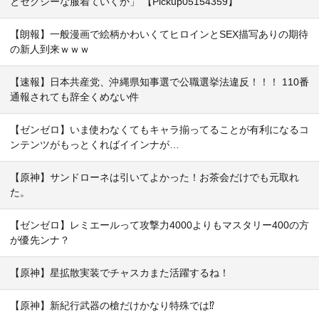
とセクシーな服着ていくか」 【Pickup05154359】
【朗報】一般漫画で絵柄かわいくてヒロインとSEX描写ありの期待
の新人到来ｗｗｗ
【速報】日本共産党、沖縄県知事選で公職選挙法違反！！！ 110番
通報されても辞全くめない件
【ゼンゼロ】いま使わなくてもキャラ揃ってることが有利になるコ
ンテンツがもっとくればイインナが…
【原神】サンドローネは引いてよかった！お茶会だけでも元取れ
た。
【ゼンゼロ】レミエールって攻撃力4000よりもマスタリー400の方
が優先ンナ？
【原神】星拡散実装でチャスカまた活躍するね！
【原神】新紀行武器の槍だけかなり特殊では⁉