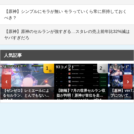
【原神】シンプルにモラが無い モラっていくら常に所持しておく
べき？
【原神】原神のセルランが強すぎる…スタレの売上前年比32%減は
ヤバすぎだろ
人気記事
78コメント
93コメント
43コメント
1
2
‹
›
【ゼンゼロ】レミエールによ
【朗報】7月の世界セルラン収
【原神】ver7
るセルラン、とんでもない事
益が判明！原神が首位を走
プについて
になる
り、HoYoverseがトップ3を
独占へｗｗｗｗｗｗ