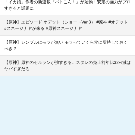
「イカ娘」作者の新連載『バトこん！』が始動！安定の画力がプロ
すぎると話題に
【原神】エピソード オデット（ショートVer.3） #原神 #オデット
#スネージナヤが来る #原神スネージナヤ
【原神】シンプルにモラが無い モラっていくら常に所持しておく
べき？
【原神】原神のセルランが強すぎる…スタレの売上前年比32%減は
ヤバすぎだろ