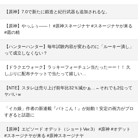
【原神】7.0で新たに鍛造と紀行武器も追加されるな。
【原神】やっふぅ——！ #原神スネージナヤ #スネージナヤが来る
#霜の精
【ハンターハンター】毎年試験内容が変わるのに「ルーキー潰し」
って成立しなくない？
【ドラクエウォーク】ラッキーフォーチュン当たったーー！！ 久
しぶりに配布チケットで当たって嬉しい…
【NTE】スタレは売り上げ前年比32％減かぁ…←それでも2位って
ヤバいｗ
「イカ娘」作者の新連載『バトこん！』が始動！安定の画力がプロ
すぎると話題に
【原神】エピソード オデット（ショートVer.3） #原神 #オデット
#スネージナヤが来る #原神スネージナヤ