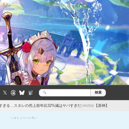
𝕏
検索
検
索:
上前年比32%減はヤバすぎだ
【原神】オデットの餅武器美しい…が
19時間前
＼キャンペーン中／