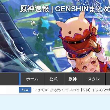
原神速報 | GENSHINまと
ホーム
公式
原神
スタレ
N使ってまでやってる元バイト
【原神】ドラスパの宝箱の最後の一個が
NEW
7時間前