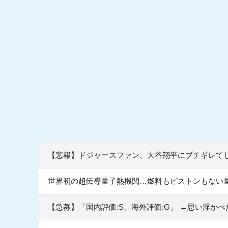
【悲報】ドジャースファン、大谷翔平にブチギレて
世界初の超伝導量子熱機関…燃料もピストンもない
【急募】「国内評価:S、海外評価:G」 ←思い浮かべた