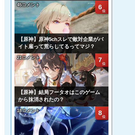
45コメント
6
【原神】原神5chスレで敵対企業がバ
イト雇って荒らしてるってマジ？
21コメント
7
【原神】結局フータオはこのゲーム
から抹消されたの？
18コメント
8