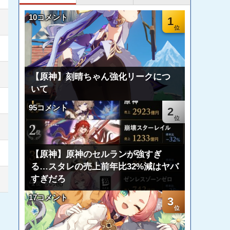
10コメント
1
【原神】刻晴ちゃん強化リークにつ
いて
95コメント
2
【原神】原神のセルランが強すぎ
る…スタレの売上前年比32%減はヤバ
すぎだろ
17コメント
3