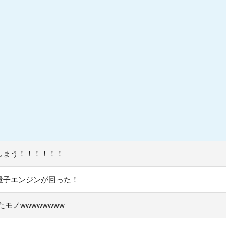
しまう！！！！！！
量子エンジンが回った！
モノwwwwwwww