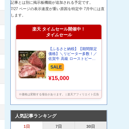
記事とは別に掲示板機能が追加される予定です。
7/27 ページの表示速度が重い原因を特定中 7月中には直
します。
楽天 タイムセール開催中！
タイムセール
【ふるさと納税】【期間限定
価格】＼リピーター多数！／
佐賀牛 高級 ローストビーフ
ブロック 420g 国産 黒毛和牛
SALE
しっとり 柔らか お肉 の旨み
がたっぷり！ z-61
¥15,000
※価格は変動する場合があります。 | 楽天アフィリエイト広告
人気記事ランキング
1日
7日
30日