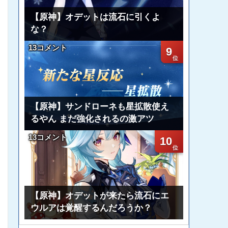
【原神】オデットは流石に引くよ
な？
13コメント
9
【原神】サンドローネも星拡散使え
るやん まだ強化されるの激アツ
13コメント
10
【原神】オデットが来たら流石にエ
ウルアは覚醒するんだろうか？