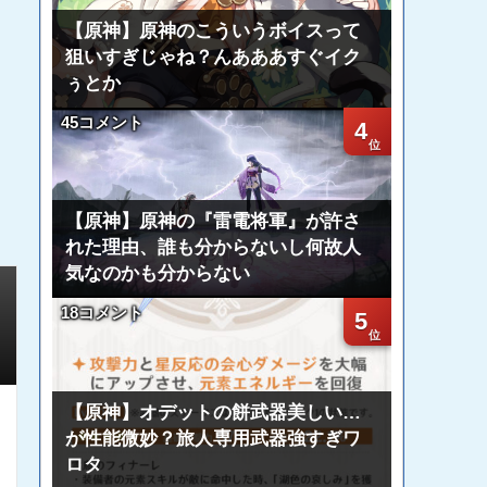
【原神】原神のこういうボイスって
狙いすぎじゃね？んあああすぐイク
ぅとか
45コメント
4
【原神】原神の『雷電将軍』が許さ
れた理由、誰も分からないし何故人
気なのかも分からない
18コメント
5
【原神】オデットの餅武器美しい…
が性能微妙？旅人専用武器強すぎワ
ロタ