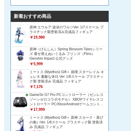
新着おすすめ商品
原神 エウルア 波沫のワルツVer. 1/7スケール プ
ラスチック製塗装済み完成品フィギュア
￥19,980
原神（げんしん）Spring Blossom Talesシリー
ズ 着せ替えぬいぐるみ フリンズ（Flins）
Genshin Impact 公式グッズ
￥5,999
ミートス (Myethos) Gift＋ 崩壊:スターレイル キ
ュレネ 素敵な休日 Ver. 1/8スケール プラスチッ
ク製 塗装済み 完成品 フィギュア
￥7,176
GameSir G7 Pro PCコントローラー（ゼンレス
ゾーンゼロコラボモデル） XBOXワイヤレスコ
ントローラー PC/Xbox/Androidゲームコントロ
ーラー 1200mAH大容量バッテリー TMRホール
￥17,999
効果スティック 1000Hzポーリングレート ZZZ
ミートス (Myethos) Gift＋ 原神 スカーク・喜び
コントローラー 追加ボタン＆トリガー/グリップ
の集いVer. 1/8スケール プラスチック製 塗装済
振動モーター搭載 トリガーストップ＆背面ボタ
み 完成品 フィギュア
ンロック付きゲームパッド 光学式マイクロスイ