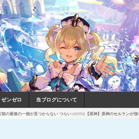
め
ゼンゼロ
当ブログについて
見つからない つらい
【原神】原神のセルランが強すぎる…スタレの売
18時間前