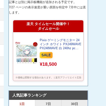
記事とは別に掲示板機能が追加される予定です。
7/27 ページの表示速度が重い原因を特定中 7月中には直
します。
楽天 タイムセール開催中！
タイムセール
Pixio ゲーミングモニター 24
インチ ホワイト PX249WAVE
PX248WAVE 白 240hz pcモ
ニター 120Hz 144Hz 165Hz
SALE
対応 モニター ピンク ブルー
ベージュ フルHD IPS HDR ノ
¥18,500
ングレア スピーカー内蔵
VESA 23.8インチ 液晶 ディ
スプレイ ピクシオ 公式 【最
大5年保証】
※価格は変動する場合があります。 | 楽天アフィリエイト広告
人気記事ランキング
1日
7日
30日