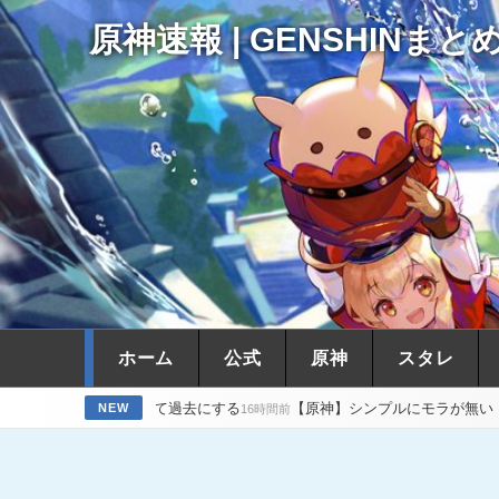
原神速報 | GENSHINまと
ホーム
公式
原神
スタレ
を全て過去にする
【原神】シンプルにモラが無い モラっていくら常に
NEW
16時間前