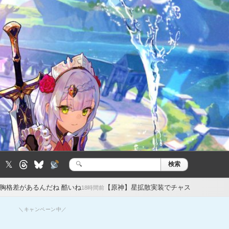
𝕏
検索
検
索:
 酷いね
【原神】星拡散実装でチャスカまた活躍するね ただチャスカ
18時間前
＼キャンペーン中／