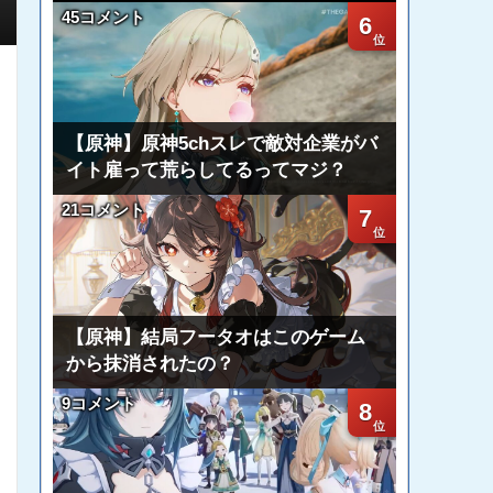
45コメント
6
【原神】原神5chスレで敵対企業がバ
イト雇って荒らしてるってマジ？
21コメント
7
【原神】結局フータオはこのゲーム
から抹消されたの？
9コメント
8