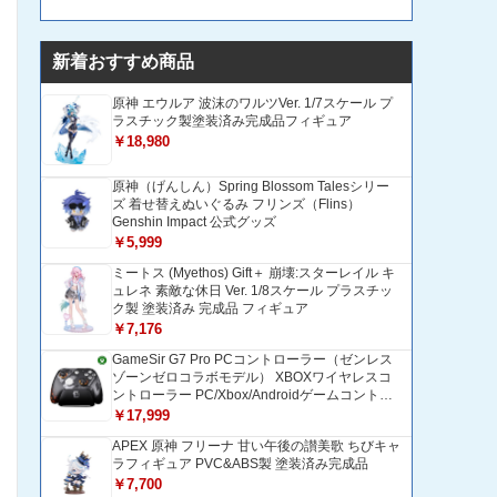
新着おすすめ商品
原神 エウルア 波沫のワルツVer. 1/7スケール プ
ラスチック製塗装済み完成品フィギュア
￥18,980
原神（げんしん）Spring Blossom Talesシリー
ズ 着せ替えぬいぐるみ フリンズ（Flins）
Genshin Impact 公式グッズ
￥5,999
ミートス (Myethos) Gift＋ 崩壊:スターレイル キ
ュレネ 素敵な休日 Ver. 1/8スケール プラスチッ
ク製 塗装済み 完成品 フィギュア
￥7,176
GameSir G7 Pro PCコントローラー（ゼンレス
ゾーンゼロコラボモデル） XBOXワイヤレスコ
ントローラー PC/Xbox/Androidゲームコントロ
ーラー 1200mAH大容量バッテリー TMRホール
￥17,999
効果スティック 1000Hzポーリングレート ZZZ
APEX 原神 フリーナ 甘い午後の讃美歌 ちびキャ
コントローラー 追加ボタン＆トリガー/グリップ
ラフィギュア PVC&ABS製 塗装済み完成品
振動モーター搭載 トリガーストップ＆背面ボタ
ンロック付きゲームパッド 光学式マイクロスイ
￥7,700