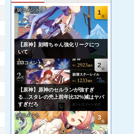
10コメント
1
【原神】刻晴ちゃん強化リークにつ
いて
133コメント
2
【原神】原神のセルランが強すぎ
る…スタレの売上前年比32%減はヤバ
すぎだろ
18コメント
3