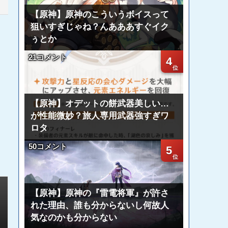
【原神】原神のこういうボイスって
狙いすぎじゃね？んあああすぐイク
ぅとか
21コメント
4
【原神】オデットの餅武器美しい…
が性能微妙？旅人専用武器強すぎワ
ロタ
50コメント
5
【原神】原神の『雷電将軍』が許さ
れた理由、誰も分からないし何故人
気なのかも分からない