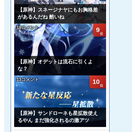
【原神】スネージナヤにもお胸格差
があるんだね 酷いね
18コメント
9
【原神】オデットは流石に引くよ
な？
13コメント
10
【原神】サンドローネも星拡散使え
るやん まだ強化されるの激アツ