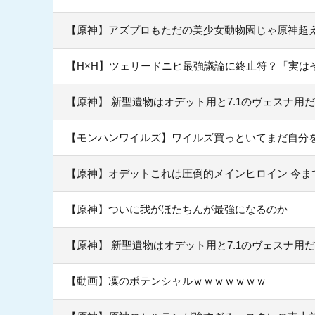
【原神】アズプロもただの美少女動物園じゃ原神超
【H×H】ツェリードニヒ最強議論に終止符？「実は
【原神】 新聖遺物はオデット用と7.1のヴェスナ用
【モンハンワイルズ】ワイルズ買っといてまだ自分
【原神】オデットこれは圧倒的メインヒロイン 今ま
【原神】ついに我がほたちんが最強になるのか
【原神】 新聖遺物はオデット用と7.1のヴェスナ用
【動画】凜のポテンシャルｗｗｗｗｗｗｗ