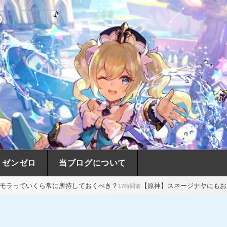
め
ゼンゼロ
当ブログについて
所持しておくべき？
【原神】スネージナヤにもお胸格差があるんだね
17時間前