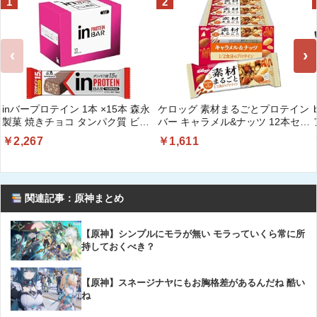
1
2
‹
›
inバープロテイン 1本 ×15本 森永
ケロッグ 素材まるごとプロテイン
製菓 焼きチョコ タンパク質 ビタ
バー キャラメル&ナッツ 12本セッ
ミンB群7種 国産
ト
￥2,267
￥1,611
関連記事：原神まとめ
【原神】シンプルにモラが無い モラっていくら常に所
持しておくべき？
【原神】スネージナヤにもお胸格差があるんだね 酷い
ね