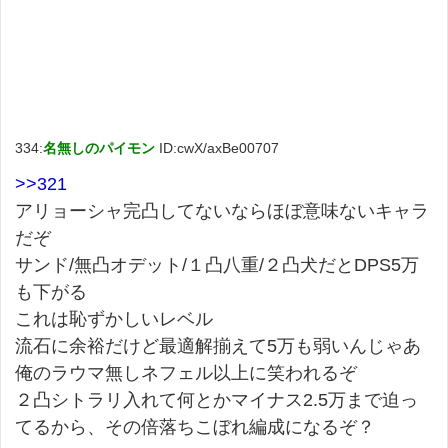
334:
名無しのパイモン
ID:cwX/axBe00707
>>321
アリョーシャ完凸してないならほぼ意味ないキャラ
だぞ
サンド/無凸オデット/１凸八重/２凸犬だとDPS5万
も下がる
これは恥ずかしいレベル
流石に余裕だけど最適解揃えて5万も弱いんじゃあ
俺のラウマ無しネフェル以上に笑われるぞ
２凸シトラリ入れて何とかマイナス2.5万まで迫っ
てるから、その倍落ちこぼれ編成になるぞ？