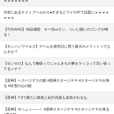
ｗｗｗｗｗｗｗ
渋谷にあるナイトプールがエ●すぎるとワイの中で話題にｗｗｗｗ
ｗｗｗ
【TOUGH2】36話感想 キー坊vsラン、ついに闘いのゴングが鳴
る！
【モンハンワイルズ】ゲームを発売日に買う最大のメリットってな
んすか？
【ゼンゼロ】なんで雅様ってにゃんきちの事をラッコって言い張っ
てるンナ？
【原神】ヘスペリデスの館 #原神スネージナヤ #スネージナヤが来
る #吹雪の山の館
【原神】7.0で新たに鍛造と紀行武器も追加されるな。
【原神】やっふぅ——！ #原神スネージナヤ #スネージナヤが来る