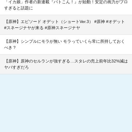
「イカ娘」作者の新連載『バトこん！』が始動！安定の画力がプロ
すぎると話題に
【原神】エピソード オデット（ショートVer.3） #原神 #オデット
#スネージナヤが来る #原神スネージナヤ
【原神】シンプルにモラが無い モラっていくら常に所持しておく
べき？
【原神】原神のセルランが強すぎる…スタレの売上前年比32%減は
ヤバすぎだろ