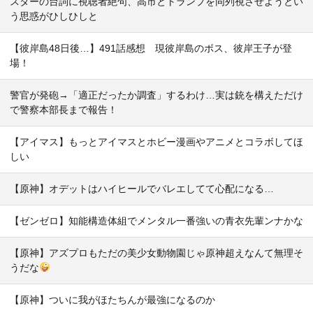
スターの台詞に視聴者絶句、高市とトランプを同列視させようとい
う思惑がひしひしと
【彼岸島48日後…】491話感想 現彼岸島のボス、彼岸王子が登
場！
警官が発砲→「適正だったか調査」するわけ…実は銃を構えただけ
で警察本部長まで報告！
【アイマス】もっとアイマスとホビー漫画やアニメとコラボしてほ
しい
【原神】オデットはハイヒールでバレエしてて心配になる…
【ゼンゼロ】知能構造体組でメンタル一番強いの青衣先輩ンナかな
【原神】アズプロもただの美少女動物園じゃ原神超えなんて無理そ
うだな
【原神】ついに我がほたちんが最強になるのか