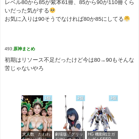
レベル80から85が紫本61冊、85から90が110冊くら
いだった気がする
お気に入りは90そうでなければ80か85にしてる
493:
原神まとめ
初期はリソース不足だったけど今は80→90もそんな
苦じゃないやろ
1位
2位
3位
大人数 たわわ
劇場版『グリッ
HG 機動戦士ガ