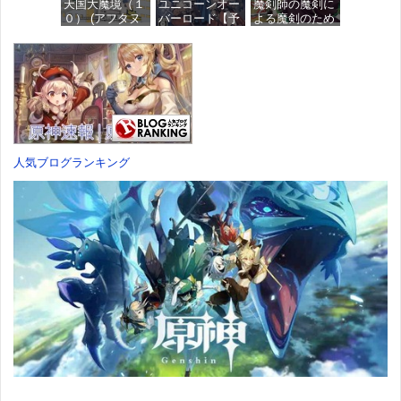
天国大魔境（１
ユニコーンオー
魔剣師の魔剣に
価格：¥4,676
０） (アフタヌ
バーロード【予
よる魔剣のため
ーンコミック
約特典】
のハーレムライ
ス)
DLC「アトラス
フ (1) (バンブー
×ヴァニラウェ
コミックス)
ア 紋章セッ
価格：¥759
ト」 同梱 -
価格：¥535
Switch
価格：¥7,182
人気ブログランキング