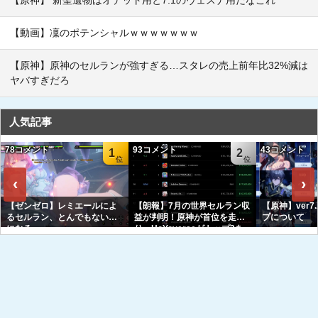
【原神】 新聖遺物はオデット用と7.1のヴェスナ用だなこれ
【動画】凜のポテンシャルｗｗｗｗｗｗｗ
【原神】原神のセルランが強すぎる…スタレの売上前年比32%減は
ヤバすぎだろ
人気記事
78コメント
93コメント
43コメント
1
2
‹
›
【ゼンゼロ】レミエールによ
【朗報】7月の世界セルラン収
【原神】ver7
るセルラン、とんでもない事
益が判明！原神が首位を走
プについて
になる
り、HoYoverseがトップ3を
独占へｗｗｗｗｗｗ