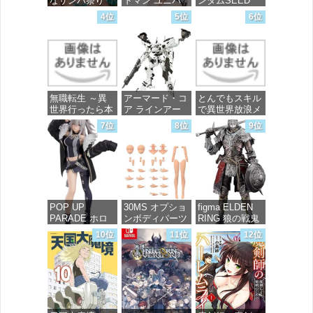
なサンバ祭り
ドマン ユニバ
ンダムSEED
ース』 宝多六
FREEDOM マ
4位
5位
6位
花 wall figure
イティーストラ
価格：¥99
1/7スケール プ
イクフリーダム
ラスチック製
ガンダム 1/144
塗装済み完成品
スケール 色分
フィギュア
け済みプラモデ
ル
価格：¥13,756
無職転生 ～異
アーマード・コ
とんでもスキル
価格：¥4,800
世界行ったら本
ア ラインアー
で異世界放浪メ
気だす～ 20
ク ホワイト・
シ 10 (ガルドコ
7位
8位
9位
(MFコミック
グリント 全高
ミックス)
ス フラッパー
約160mm 1/72
シリーズ)
スケール プラ
価格：¥726
モデル
価格：¥748
価格：¥7,367
POP UP
30MS オプショ
figma ELDEN
PARADE ホロ
ンボディパーツ
RING 狼の戦鬼
ライブプロダク
アームパーツ&
ノンスケール
10位
11位
12位
ション 獅白ぼ
レッグパーツ
プラスチック製
たん ノンスケ
[カラーC] 色分
塗装済み可動フ
ール プラスチ
け済みプラモデ
ィギュア
ック製 塗装済
ル
み完成品フィギ
価格：¥13,115
ュア
価格：¥1,949