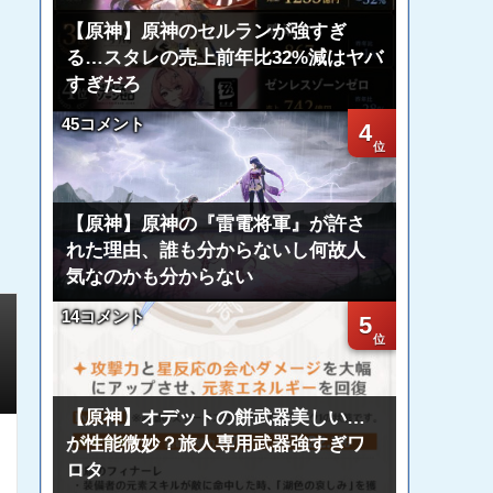
【原神】原神のセルランが強すぎ
る…スタレの売上前年比32%減はヤバ
すぎだろ
45コメント
4
【原神】原神の『雷電将軍』が許さ
れた理由、誰も分からないし何故人
気なのかも分からない
14コメント
5
【原神】オデットの餅武器美しい…
が性能微妙？旅人専用武器強すぎワ
ロタ