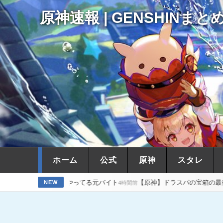
原神速報 | GENSHINまと
ホーム
公式
原神
スタレ
てまでやってる元バイト
【原神】ドラスパの宝箱の最後の一個が見つから
NEW
4時間前