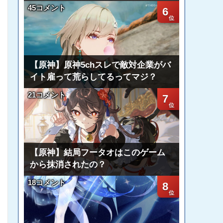
45コメント
6
【原神】原神5chスレで敵対企業がバ
イト雇って荒らしてるってマジ？
21コメント
7
【原神】結局フータオはこのゲーム
から抹消されたの？
18コメント
8