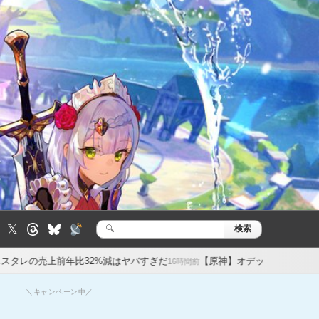
𝕏
検索
検
索:
比32%減はヤバすぎだ
【原神】オデットの餅武器美しい…が性能微妙
16時間前
＼キャンペーン中／