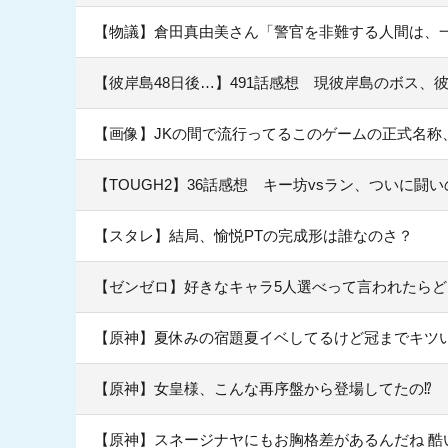
【物議】倉田真由美さん「警官を非難する人間は、
【彼岸島48日後…】491話感想 現彼岸島のボス、
【画像】JKの間で流行ってるこのゲームの正式名称
【TOUGH2】36話感想 キー坊vsラン、ついに闘
【スタレ】結局、愉悦PTの完成形は誰なのさ？
【ゼンゼロ】好きなキャラ5人選べって言われたら
【原神】夏休みの宿題夏イベしてるけど冠までキツ
【原神】女皇様、こんな再序盤から登場してたの⁉
【原神】スネージナヤにもお胸格差があるんだね 酷