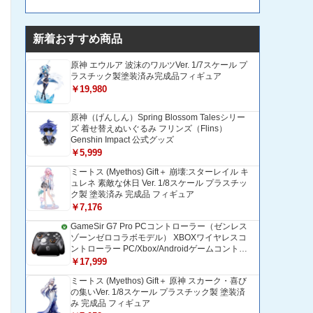
新着おすすめ商品
原神 エウルア 波沫のワルツVer. 1/7スケール プ
ラスチック製塗装済み完成品フィギュア
￥19,980
原神（げんしん）Spring Blossom Talesシリー
ズ 着せ替えぬいぐるみ フリンズ（Flins）
Genshin Impact 公式グッズ
￥5,999
ミートス (Myethos) Gift＋ 崩壊:スターレイル キ
ュレネ 素敵な休日 Ver. 1/8スケール プラスチッ
ク製 塗装済み 完成品 フィギュア
￥7,176
GameSir G7 Pro PCコントローラー（ゼンレス
ゾーンゼロコラボモデル） XBOXワイヤレスコ
ントローラー PC/Xbox/Androidゲームコントロ
ーラー 1200mAH大容量バッテリー TMRホール
￥17,999
効果スティック 1000Hzポーリングレート ZZZ
ミートス (Myethos) Gift＋ 原神 スカーク・喜び
コントローラー 追加ボタン＆トリガー/グリップ
の集いVer. 1/8スケール プラスチック製 塗装済
振動モーター搭載 トリガーストップ＆背面ボタ
み 完成品 フィギュア
ンロック付きゲームパッド 光学式マイクロスイ