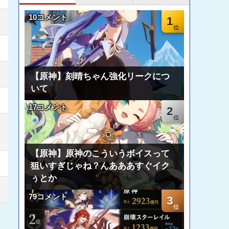
10コメント
1
【原神】刻晴ちゃん強化リークにつ
いて
17コメント
2
【原神】原神のこういうボイスって
狙いすぎじゃね？んあああすぐイク
ぅとか
79コメント
3