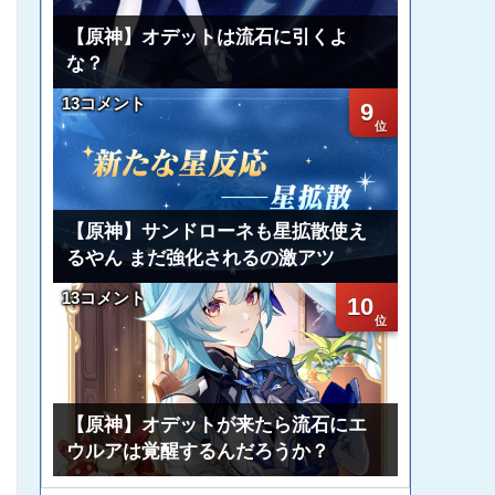
【原神】オデットは流石に引くよ
な？
13コメント
9
【原神】サンドローネも星拡散使え
るやん まだ強化されるの激アツ
13コメント
10
【原神】オデットが来たら流石にエ
ウルアは覚醒するんだろうか？