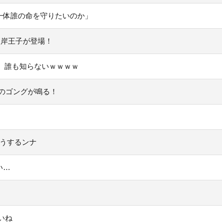
一体誰の命を守りたいのか」
彼岸王子が登場！
、誰も知らないｗｗｗｗ
いのゴングが鳴る！
どうするンナ
い…
いね