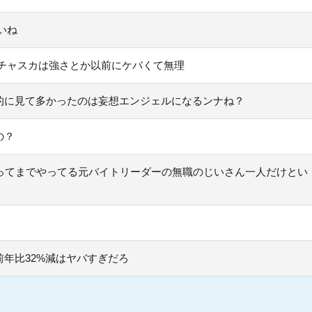
いね
チャスカは強さとか以前にケバくて無理
的に見て多かったのは妄想エンジェルになるンナね？
の？
ってまでやってる元バイトリーダーの無職のじいさん一人だけとい
年比32%減はヤバすぎだろ