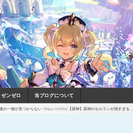
め
ゼンゼロ
当ブログについて
ない つらい
【原神】原神のセルランが強すぎる…スタレの売上前年
15時間前