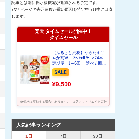
記事とは別に掲示板機能が追加される予定です。
7/27 ページの表示速度が重い原因を特定中 7月中には直
します。
楽天 タイムセール開催中！
タイムセール
【ふるさと納税】からだすこ
やか茶W＋ 350mlPET×24本
定期便（1～6回） 選べる回数
| 最短当日発送 最短翌日配送
SALE
当日発送 翌日発送 最強配送
最強ラベル 最強翌日配送 お
¥9,500
茶 ドリンク ペットボトル飲
料 健康 トクホ 特保 お取り寄
せ コカ・コーラ 北海道 恵庭
市 恵庭
※価格は変動する場合があります。 | 楽天アフィリエイト広告
人気記事ランキング
1日
7日
30日