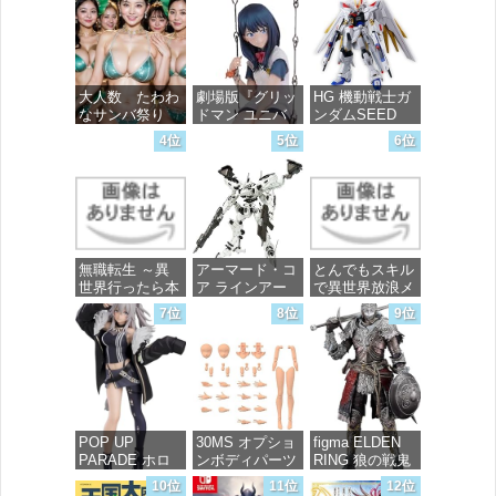
大人数 たわわ
劇場版『グリッ
HG 機動戦士ガ
なサンバ祭り
ドマン ユニバ
ンダムSEED
ース』 宝多六
FREEDOM マ
4位
5位
6位
花 wall figure
イティーストラ
価格：¥99
1/7スケール プ
イクフリーダム
ラスチック製
ガンダム 1/144
塗装済み完成品
スケール 色分
フィギュア
け済みプラモデ
ル
価格：¥13,756
無職転生 ～異
アーマード・コ
とんでもスキル
価格：¥4,800
世界行ったら本
ア ラインアー
で異世界放浪メ
気だす～ 20
ク ホワイト・
シ 10 (ガルドコ
7位
8位
9位
(MFコミック
グリント 全高
ミックス)
ス フラッパー
約160mm 1/72
シリーズ)
スケール プラ
価格：¥726
モデル
価格：¥748
価格：¥7,367
POP UP
30MS オプショ
figma ELDEN
PARADE ホロ
ンボディパーツ
RING 狼の戦鬼
ライブプロダク
アームパーツ&
ノンスケール
10位
11位
12位
ション 獅白ぼ
レッグパーツ
プラスチック製