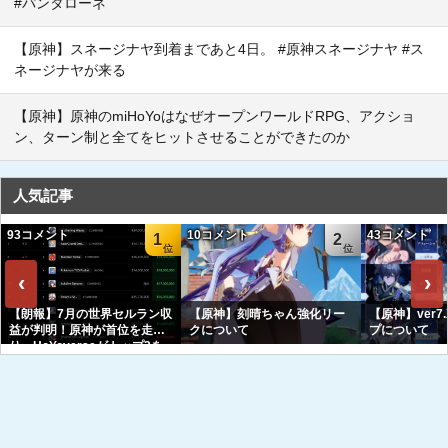
#パンタローネ
【原神】スネージナヤ到着まであと4日。 #原神スネージナヤ #ス
ネージナヤが来る
【原神】原神のmiHoYoはなぜオープンワールドRPG、アクショ
ン、ターン制と全てをヒットさせることができたのか
人気記事
93コメント
10コメント
43コメント
1
2
‹
›
【朗報】7月の世界セルラン収
【原神】刻晴ちゃん強化リー
【原神】ver7
益が判明！原神が首位を走
クについて
プについて
り、HoYoverseがトップ3を
独占へｗｗｗｗｗｗ