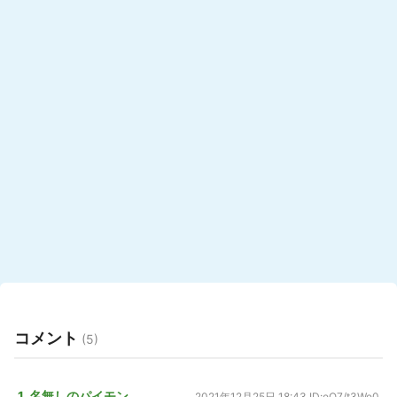
コメント
(5)
1. 名無しのパイモン
2021年12月25日 18:43
ID:eQ7/t3We0