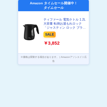
Amazon タイムセール開催中！
タイムセール
ティファール 電気ケトル 1.2L
大容量 転倒お湯もれロック
「ジャスティン ロック ブラッ
ク」 省スチーム設計
SALE
KO5908JPA
￥3,852
※価格は変動する場合があります。 | Amazonアソシエイト広
告