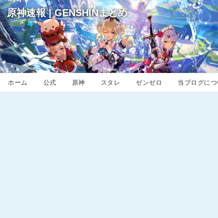
原神速報 | GENSHINまとめ
ホーム
公式
原神
スタレ
ゼンゼロ
当ブログにつ