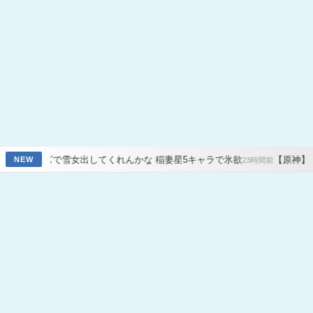
女出してくれんかな 稲妻星5キャラで氷欲
【原神】サンド八重七七オ
NEW
23時間前