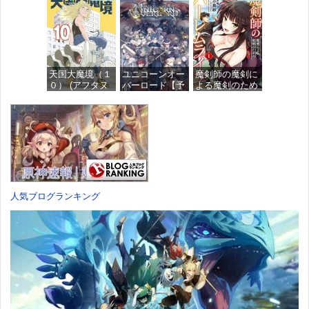
たん ノンスケ
[カラーC] 色分
塗装済み可動フ
ール プラスチ
け済みプラモデ
ィギュア
ック製 塗装済
ル
み完成品フィギ
価格：¥13,115
ュア
価格：¥1,949
天国大魔境（１
ユニコーンオー
魔剣師の魔剣に
価格：¥4,676
０） (アフタヌ
バーロード【予
よる魔剣のため
ーンコミック
約特典】
のハーレムライ
ス)
DLC「アトラス
フ (1) (バンブー
×ヴァニラウェ
コミックス)
ア 紋章セッ
価格：¥759
ト」 同梱 -
価格：¥535
Switch
価格：¥7,182
人気ブログランキング