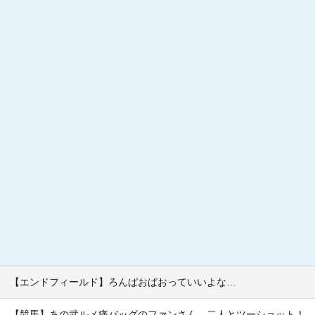
【エンドフィールド】ろんぱおぱおっていいよな…
【競馬】あの武ルメ痛バッグのファンさん、二人とツーショット！