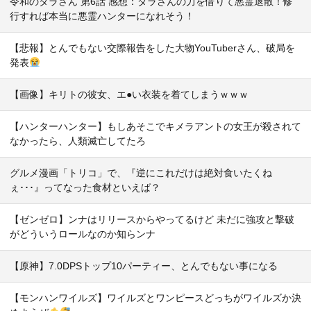
令和のダラさん 第6話 感想：ダラさんの力を借りて悪霊退散！修
行すれば本当に悪霊ハンターになれそう！
【悲報】とんでもない交際報告をした大物YouTuberさん、破局を
発表
【画像】キリトの彼女、エ●い衣装を着てしまうｗｗｗ
【ハンターハンター】もしあそこでキメラアントの女王が殺されて
なかったら、人類滅亡してたろ
グルメ漫画「トリコ」で、『逆にこれだけは絶対食いたくね
ぇ･･･』ってなった食材といえば？
【ゼンゼロ】ンナはリリースからやってるけど 未だに強攻と撃破
がどういうロールなのか知らンナ
【原神】7.0DPSトップ10パーティー、とんでもない事になる
【モンハンワイルズ】ワイルズとワンピースどっちがワイルズか決