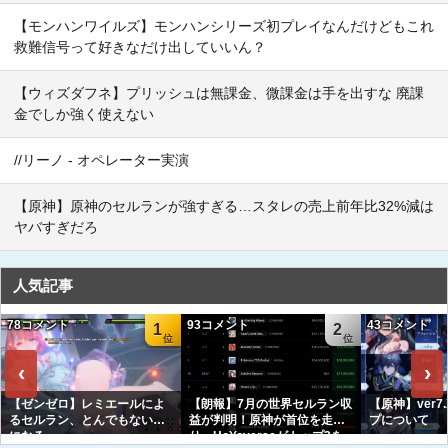
【モンハンワイルズ】モンハンシリーズ初プレイなんだけどもこれ
救難信号って好きなだけ出していいん？
【ウィズダフネ】プリッシュは無課金、微課金は手を出すな 廃課
金でしか強く使えない
//リーノ - オペレーター実演
【原神】原神のセルランが強すぎる…スタレの売上前年比32%減は
ヤバすぎだろ
人気記事
78コメント
93コメント
43コメント
1
2
‹
›
【ゼンゼロ】レミエールによ
【朗報】7月の世界セルラン収
【原神】ver7
るセルラン、とんでもない事
益が判明！原神が首位を走
プについて
になる
り、HoYoverseがトップ3を