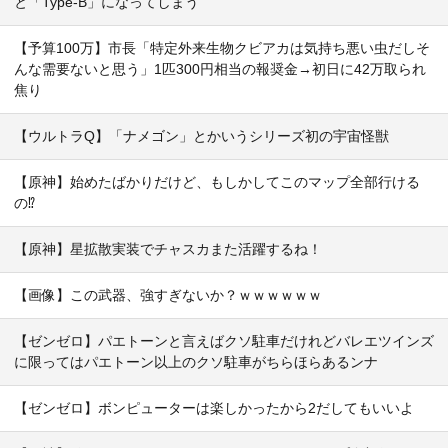
と「Type-B」になってしまう
【予算100万】市長「特定外来生物クビアカは気持ち悪い虫だしそ
んな需要ないと思う」1匹300円相当の報奨金→初日に42万取られ
焦り
【ウルトラQ】「ナメゴン」とかいうシリーズ初の宇宙怪獣
【原神】始めたばかりだけど、もしかしてこのマップ全部行ける
の⁉
【原神】星拡散実装でチャスカまた活躍するね！
【画像】この武器、強すぎないか？ｗｗｗｗｗｗ
【ゼンゼロ】パエトーンと言えばクソ駐車だけれどバレエツインズ
に限ってはパエトーン以上のクソ駐車がちらほらあるンナ
【ゼンゼロ】ボンピューターは楽しかったから2だしてもいいよ