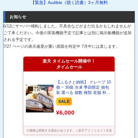
【緊急】Audible（聴く読書）3ヶ月無料
お知らせ
6/12にサーバー移転しました。不具合などがまだ出るかもしれませんが
ご了承ください。今後の実装機能予定で記事とは別に掲示板機能が追加
される予定です。
7/27 ページの表示速度が重い原因を特定中 7月中には直します。
楽天 タイムセール開催中！
タイムセール
【ふるさと納税】 クレープ 10
個 ~ 30個 冷凍 季節限定 個包
装 選べる 個数 種類 老舗 和菓
子 セット スイーツ デザート
SALE
アイス 下関 山口 期間限定 ア
イス おやつ 贈答 お子様にも
¥6,000
人気 年末年始 春 夏 秋 冬 歳暮
中元 御祝 バレンタイン ギフト
プレゼント 女性 大容量
※価格は変動する場合があります。 | 楽天アフィリエイト広告