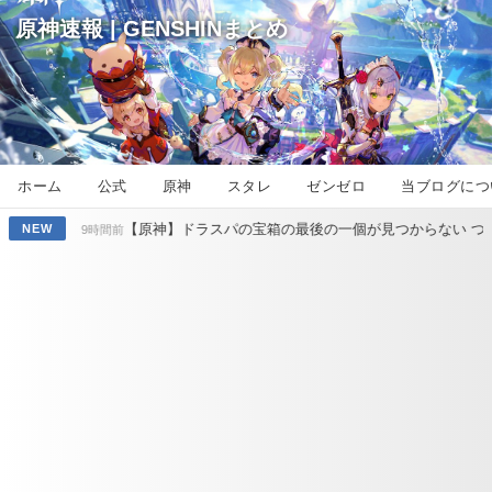
原神速報 | GENSHINまとめ
ホーム
公式
原神
スタレ
ゼンゼロ
当ブログにつ
【原神】ドラスパの宝箱の最後の一個が見つからない つらい
【原神
NEW
前
20時間前