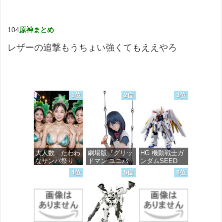
104
原神まとめ
レザーの追撃もうちょい強くてもええやろ
1位
2位
3位
大人数 たわわ
劇場版『グリッ
HG 機動戦士ガ
なサンバ祭り
ドマン ユニバ
ンダムSEED
ース』 宝多六
FREEDOM マ
4位
5位
6位
花 wall figure
イティーストラ
価格：¥99
1/7スケール プ
イクフリーダム
ラスチック製
ガンダム 1/144
塗装済み完成品
スケール 色分
フィギュア
け済みプラモデ
ル