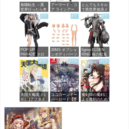
価格：¥13,756
無職転生 ～異
アーマード・コ
とんでもスキル
価格：¥4,800
世界行ったら本
ア ラインアー
で異世界放浪メ
気だす～ 20
ク ホワイト・
シ 10 (ガルドコ
7位
8位
9位
(MFコミック
グリント 全高
ミックス)
ス フラッパー
約160mm 1/72
シリーズ)
スケール プラ
価格：¥726
モデル
価格：¥748
価格：¥7,367
POP UP
30MS オプショ
figma ELDEN
PARADE ホロ
ンボディパーツ
RING 狼の戦鬼
ライブプロダク
アームパーツ&
ノンスケール
10位
11位
12位
ション 獅白ぼ
レッグパーツ
プラスチック製
たん ノンスケ
[カラーC] 色分
塗装済み可動フ
ール プラスチ
け済みプラモデ
ィギュア
ック製 塗装済
ル
み完成品フィギ
価格：¥13,115
ュア
価格：¥1,949
天国大魔境（１
ユニコーンオー
魔剣師の魔剣に
価格：¥4,676
０） (アフタヌ
バーロード【予
よる魔剣のため
ーンコミック
約特典】
のハーレムライ
ス)
DLC「アトラス
フ (1) (バンブー
×ヴァニラウェ
コミックス)
ア 紋章セッ
価格：¥759
ト」 同梱 -
価格：¥535
Switch