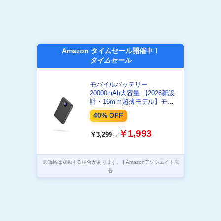
Amazon タイムセール開催中！
タイムセール
モバイルバッテリー
20000mAh大容量 【2026新設
計・16ｍｍ超薄モデル】モバ
イルバッテリー 軽量 小型 急速
40% OFF
充電 スマホ充電器 大容量 3台
同時充電 Type-C入出力兼用 低
￥1,993
￥3,299
→
電流対応 コンパクトで機内持
ち込み可 旅行/出張/災害用
PSE認証済み 安全設計＆回路
保護 iPad/iPhone/Android全種
※価格は変動する場合があります。 | Amazonアソシエイト広
機器対応 アウトドア/旅行/出
告
張/停電対策/緊急防災に 日本語
取扱説明書