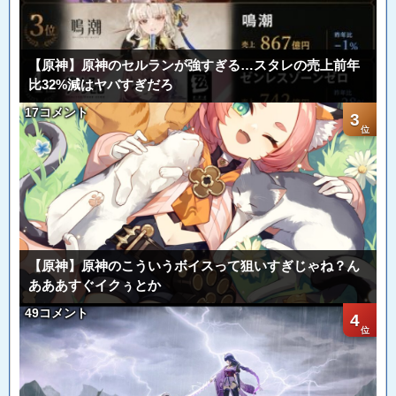
【原神】原神のセルランが強すぎる…スタレの売上前年
比32%減はヤバすぎだろ
17コメント
3
【原神】原神のこういうボイスって狙いすぎじゃね？ん
あああすぐイクぅとか
49コメント
4