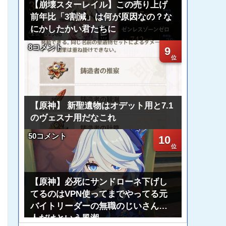
【崩壊スターレイル】この売り上げ
前年比「3割減」は何が原因なの？な
にかしたかい君たちに
8コメント
9
【原神】 新聖遺物はオデット用と7.1
のヴェスナ用だなこれ
50コメント
10
【原神】必死にサンドローネ下げし
てるのはVPN使ってまでやってる元
バイトリーダーの無職のじいさん一
人だけという風潮