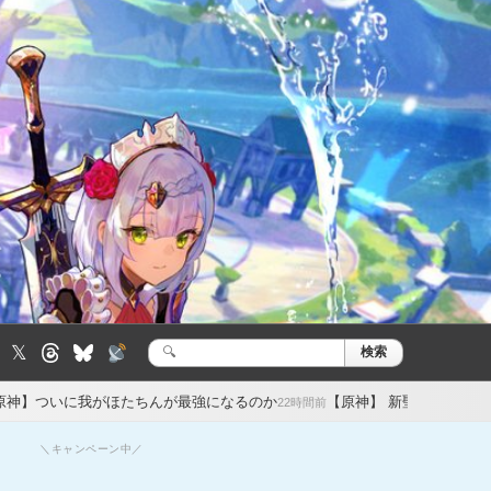
𝕏
検索
検
索:
ほたちんが最強になるのか
【原神】 新聖遺物はオデット用と7.1のヴ
22時間前
＼キャンペーン中／