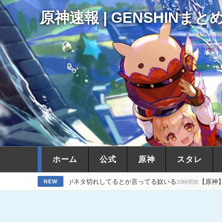
原神速報 | GENSHINまと
ホーム
公式
原神
スタレ
ラデザがネタ切れしてるとか言ってる奴いる
【原神】アズプロもただ
NEW
20時間前