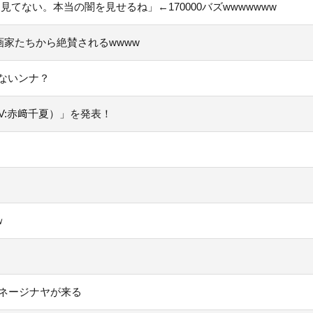
てない。本当の闇を見せるね」←170000バズwwwwwww
家たちから絶賛されるwwww
ないンナ？
V:赤﨑千夏）」を発表！
ｗ
スネージナヤが来る