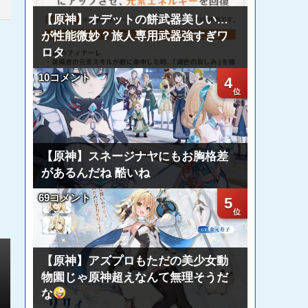
【原神】オデットの餅武器美しい…
が性能微妙？旅人専用武器強すぎワ
ロタ
10コメント
4
【原神】スネージナヤにもお胸格差
があるんだね 酷いね
69コメント
5
【原神】アズプロもただの美少女動
物園じゃ原神超えなんて無理そうだ
な