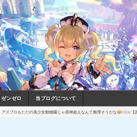
め
ゼンゼロ
当ブログについて
の美少女動物園じゃ原神超えなんて無理そうだな
【原神】ついに我が
21時間前