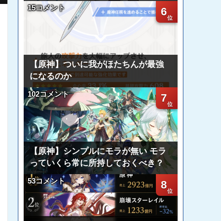
15コメント
6
【原神】ついに我がほたちんが最強
になるのか
102コメント
7
【原神】シンプルにモラが無い モラ
っていくら常に所持しておくべき？
53コメント
8