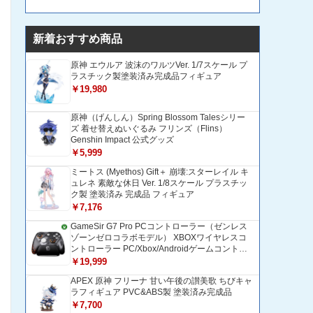
新着おすすめ商品
原神 エウルア 波沫のワルツVer. 1/7スケール プ
ラスチック製塗装済み完成品フィギュア
￥19,980
原神（げんしん）Spring Blossom Talesシリー
ズ 着せ替えぬいぐるみ フリンズ（Flins）
Genshin Impact 公式グッズ
￥5,999
ミートス (Myethos) Gift＋ 崩壊:スターレイル キ
ュレネ 素敵な休日 Ver. 1/8スケール プラスチッ
ク製 塗装済み 完成品 フィギュア
￥7,176
GameSir G7 Pro PCコントローラー（ゼンレス
ゾーンゼロコラボモデル） XBOXワイヤレスコ
ントローラー PC/Xbox/Androidゲームコントロ
ーラー 1200mAH大容量バッテリー TMRホール
￥19,999
効果スティック 1000Hzポーリングレート ZZZ
APEX 原神 フリーナ 甘い午後の讃美歌 ちびキャ
コントローラー 追加ボタン＆トリガー/グリップ
ラフィギュア PVC&ABS製 塗装済み完成品
振動モーター搭載 トリガーストップ＆背面ボタ
ンロック付きゲームパッド 光学式マイクロスイ
￥7,700