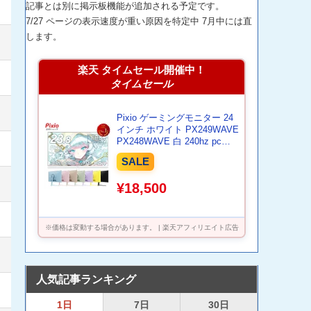
記事とは別に掲示板機能が追加される予定です。
7/27 ページの表示速度が重い原因を特定中 7月中には直
します。
楽天 タイムセール開催中！
タイムセール
Pixio ゲーミングモニター 24
インチ ホワイト PX249WAVE
PX248WAVE 白 240hz pcモ
ニター 120Hz 144Hz 165Hz
SALE
対応 モニター ピンク ブルー
ベージュ フルHD IPS HDR ノ
¥18,500
ングレア スピーカー内蔵
VESA 23.8インチ 液晶 ディ
スプレイ ピクシオ 公式 【最
大5年保証】
※価格は変動する場合があります。 | 楽天アフィリエイト広告
人気記事ランキング
1日
7日
30日