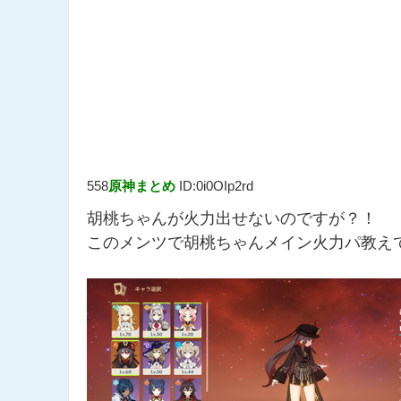
558
原神まとめ
ID:0i0OIp2rd
胡桃ちゃんが火力出せないのですが？！
このメンツで胡桃ちゃんメイン火力パ教え