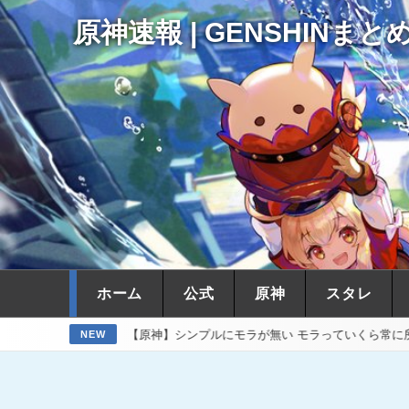
原神速報 | GENSHINまと
ホーム
公式
原神
スタレ
【原神】シンプルにモラが無い モラっていくら常に所持しておくべき？
NEW
間前
1