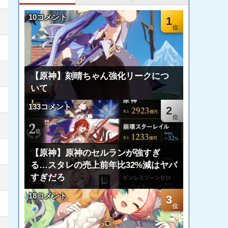
10コメント
1
【原神】刻晴ちゃん強化リークにつ
いて
133コメント
2
【原神】原神のセルランが強すぎ
る…スタレの売上前年比32%減はヤバ
すぎだろ
18コメント
3