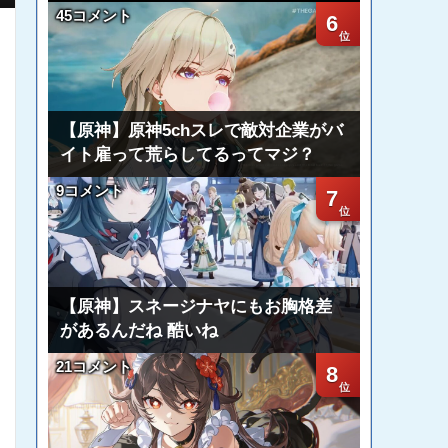
45コメント
6
【原神】原神5chスレで敵対企業がバ
イト雇って荒らしてるってマジ？
9コメント
7
【原神】スネージナヤにもお胸格差
があるんだね 酷いね
21コメント
8