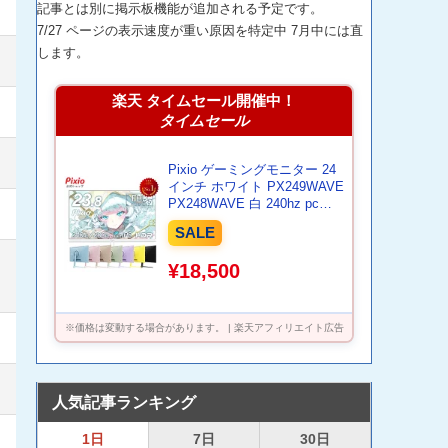
記事とは別に掲示板機能が追加される予定です。
7/27 ページの表示速度が重い原因を特定中 7月中には直
します。
楽天 タイムセール開催中！
タイムセール
Pixio ゲーミングモニター 24
インチ ホワイト PX249WAVE
PX248WAVE 白 240hz pcモ
ニター 120Hz 144Hz 165Hz
SALE
対応 モニター ピンク ブルー
ベージュ フルHD IPS HDR ノ
¥18,500
ングレア スピーカー内蔵
VESA 23.8インチ 液晶 ディ
スプレイ ピクシオ 公式 【最
大5年保証】
※価格は変動する場合があります。 | 楽天アフィリエイト広告
人気記事ランキング
1日
7日
30日