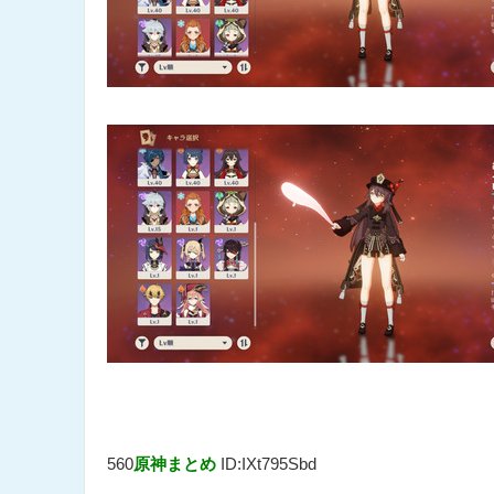
560
原神まとめ
ID:IXt795Sbd