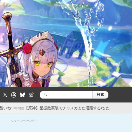
𝕏
検索
検
索:
】星拡散実装でチャスカまた活躍するね ただチャスカは強さとか以前に
21時
＼キャンペーン中／