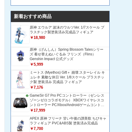
新着おすすめ商品
原神 エウルア 波沫のワルツVer. 1/7スケール プ
ラスチック製塗装済み完成品フィギュア
￥18,980
原神（げんしん）Spring Blossom Talesシリー
ズ 着せ替えぬいぐるみ フリンズ（Flins）
Genshin Impact 公式グッズ
￥5,999
ミートス (Myethos) Gift＋ 崩壊:スターレイル キ
ュレネ 素敵な休日 Ver. 1/8スケール プラスチッ
ク製 塗装済み 完成品 フィギュア
￥7,176
GameSir G7 Pro PCコントローラー（ゼンレス
ゾーンゼロコラボモデル） XBOXワイヤレスコ
ントローラー PC/Xbox/Androidゲームコントロ
ーラー 1200mAH大容量バッテリー TMRホール
￥17,999
効果スティック 1000Hzポーリングレート ZZZ
APEX 原神 フリーナ 甘い午後の讃美歌 ちびキャ
コントローラー 追加ボタン＆トリガー/グリップ
ラフィギュア PVC&ABS製 塗装済み完成品
振動モーター搭載 トリガーストップ＆背面ボタ
ンロック付きゲームパッド 光学式マイクロスイ
￥7,700