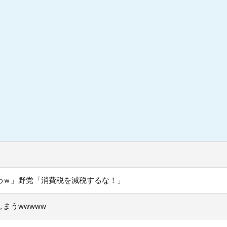
わｗ」野党「消費税を減税するな！」
まうwwwww