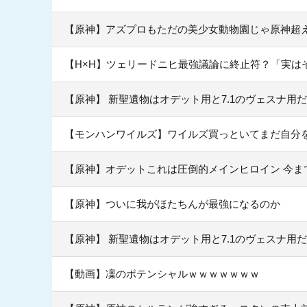
【原神】アズプロもただの美少女動物園じゃ原神超
【H×H】ツェリードニヒ最強議論に終止符？「実は
【原神】 新聖遺物はオデット用と7.1のヴェスナ用
【モンハンワイルズ】ワイルズ買っといてまだ自分
【原神】オデットこれは圧倒的メインヒロイン 今ま
【原神】ついに我がほたちんが最強になるのか
【原神】 新聖遺物はオデット用と7.1のヴェスナ用
【動画】凜のポテンシャルｗｗｗｗｗｗｗ