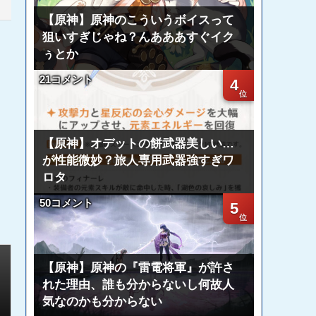
【原神】原神のこういうボイスって
狙いすぎじゃね？んあああすぐイク
ぅとか
21コメント
4
【原神】オデットの餅武器美しい…
が性能微妙？旅人専用武器強すぎワ
ロタ
50コメント
5
【原神】原神の『雷電将軍』が許さ
れた理由、誰も分からないし何故人
気なのかも分からない