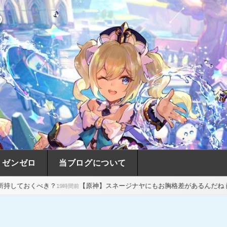
め
ゼンゼロ
当ブログについて
【原神】スネージナヤにもお胸格差があるんだね 酷いね
【原神
9時間前
19時間前