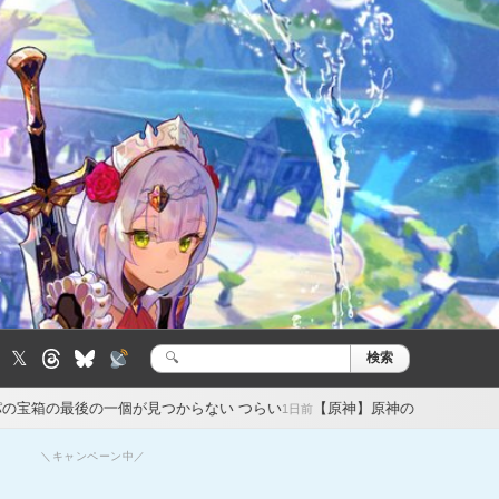
𝕏
検索
検
索:
が見つからない つらい
【原神】原神のセルランが強すぎる…スタレの売
1日前
＼キャンペーン中／