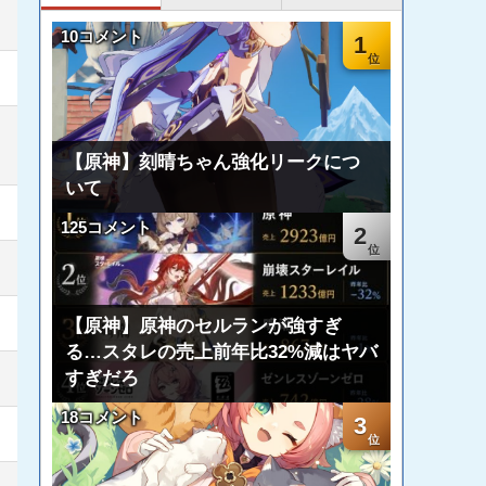
10コメント
1
【原神】刻晴ちゃん強化リークにつ
いて
125コメント
2
【原神】原神のセルランが強すぎ
る…スタレの売上前年比32%減はヤバ
すぎだろ
18コメント
3