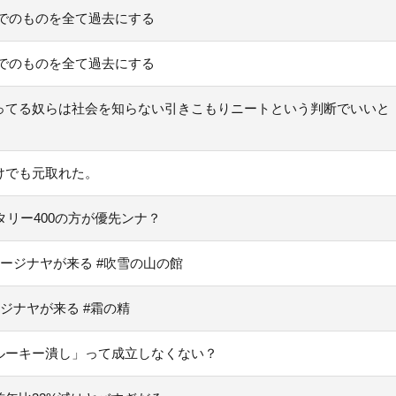
でのものを全て過去にする
でのものを全て過去にする
ってる奴らは社会を知らない引きこもりニートという判断でいいと
けでも元取れた。
タリー400の方が優先ンナ？
ネージナヤが来る #吹雪の山の館
ジナヤが来る #霜の精
ルーキー潰し」って成立しなくない？