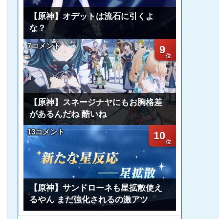
【原神】オデットは流石に引くよ
な？
7コメント
9
【原神】スネージナヤにもお胸格差
があるんだね 酷いね
13コメント
10
【原神】サンドローネも星拡散使え
るやん まだ強化されるの激アツ