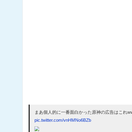
まあ個人的に一番面白かった原神の広告はこれww
pic.twitter.com/vnHMNo6BZb