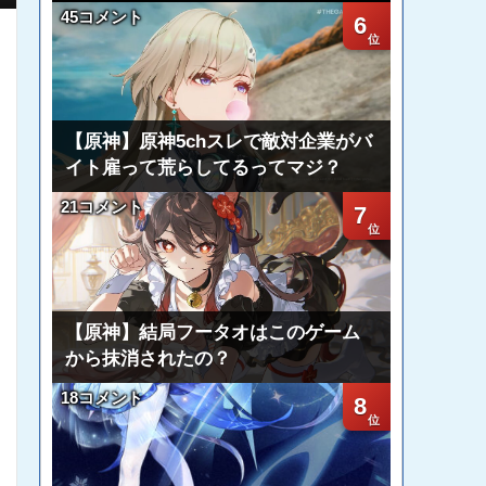
45コメント
6
【原神】原神5chスレで敵対企業がバ
イト雇って荒らしてるってマジ？
21コメント
7
【原神】結局フータオはこのゲーム
から抹消されたの？
18コメント
8