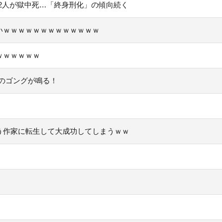
は32人が獄中死…「終身刑化」の傾向続く
いｗｗｗｗｗｗｗｗｗｗｗｗｗ
ｗｗｗｗｗｗ
いのゴングが鳴る！
う作家に転生して大成功してしまうｗｗ