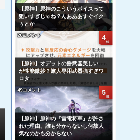
【原神】原神のこういうボイスって
狙いすぎじゃね？んあああすぐイク
ぅとか
20コメント
4
【原神】オデットの餅武器美しい…
が性能微妙？旅人専用武器強すぎワ
ロタ
49コメント
5
【原神】原神の『雷電将軍』が許さ
れた理由、誰も分からないし何故人
気なのかも分からない