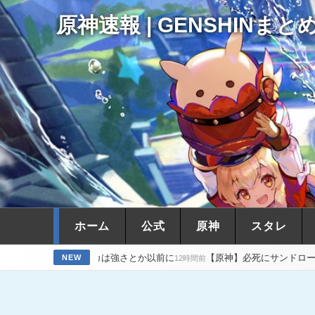
原神速報 | GENSHINまと
ホーム
公式
原神
スタレ
ャスカは強さとか以前に
【原神】必死にサンドローネ下げしてるのはV
NEW
12時間前