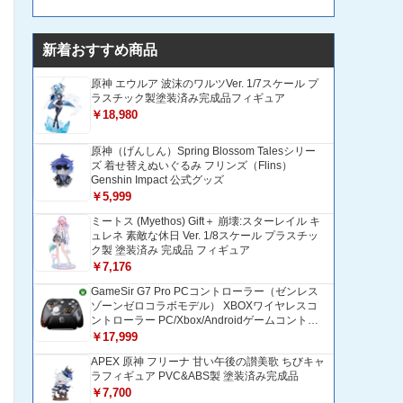
新着おすすめ商品
原神 エウルア 波沫のワルツVer. 1/7スケール プ
ラスチック製塗装済み完成品フィギュア
￥18,980
原神（げんしん）Spring Blossom Talesシリー
ズ 着せ替えぬいぐるみ フリンズ（Flins）
Genshin Impact 公式グッズ
￥5,999
ミートス (Myethos) Gift＋ 崩壊:スターレイル キ
ュレネ 素敵な休日 Ver. 1/8スケール プラスチッ
ク製 塗装済み 完成品 フィギュア
￥7,176
GameSir G7 Pro PCコントローラー（ゼンレス
ゾーンゼロコラボモデル） XBOXワイヤレスコ
ントローラー PC/Xbox/Androidゲームコントロ
ーラー 1200mAH大容量バッテリー TMRホール
￥17,999
効果スティック 1000Hzポーリングレート ZZZ
APEX 原神 フリーナ 甘い午後の讃美歌 ちびキャ
コントローラー 追加ボタン＆トリガー/グリップ
ラフィギュア PVC&ABS製 塗装済み完成品
振動モーター搭載 トリガーストップ＆背面ボタ
ンロック付きゲームパッド 光学式マイクロスイ
￥7,700