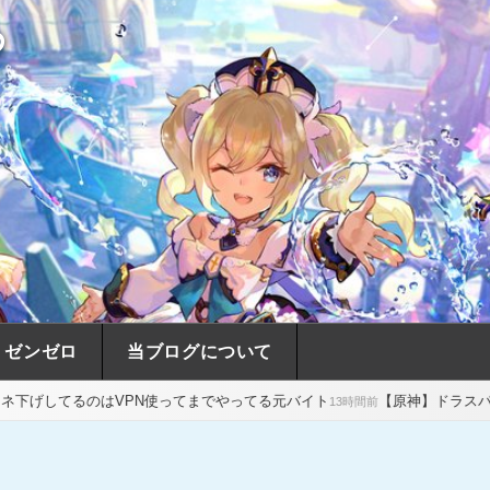
め
ゼンゼロ
当ブログについて
PN使ってまでやってる元バイト
【原神】ドラスパの宝箱の最後の一個
13時間前