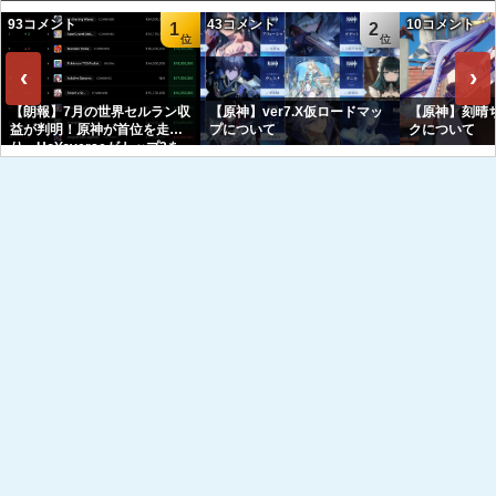
93コメント
43コメント
10コメント
1
2
‹
›
【朗報】7月の世界セルラン収
【原神】ver7.X仮ロードマッ
【原神】刻晴
益が判明！原神が首位を走
プについて
クについて
り、HoYoverseがトップ3を
独占へｗｗｗｗｗｗ