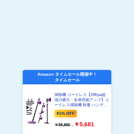
Amazon タイムセール開催中！
タイムセール
掃除機 コードレス【28Kpa超
強力吸引・全体性能アップ】コ
ードレス掃除機 軽量 ハンディ
ー スティッククリーナー USB
91% OFF
充電式 Purple
￥5,681
￥59,800
→