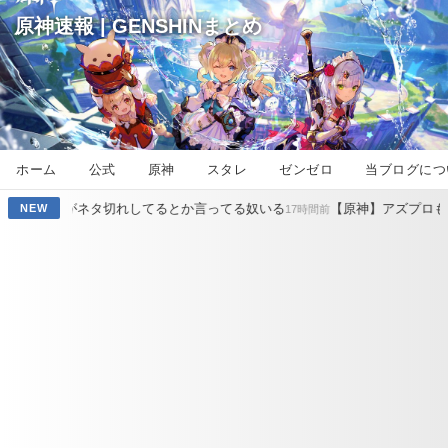
原神速報 | GENSHINまとめ
ホーム
公式
原神
スタレ
ゼンゼロ
当ブログにつ
ネタ切れしてるとか言ってる奴いる
【原神】アズプロもただの美少女
NEW
17時間前