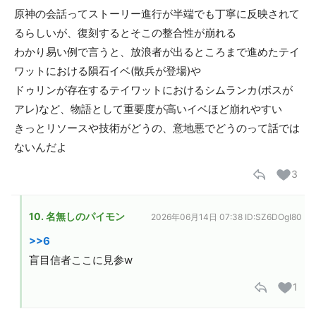
原神の会話ってストーリー進行が半端でも丁寧に反映されて
るらしいが、復刻するとそこの整合性が崩れる
わかり易い例で言うと、放浪者が出るところまで進めたテイ
ワットにおける隕石イベ(散兵が登場)や
ドゥリンが存在するテイワットにおけるシムランカ(ボスが
アレ)など、物語として重要度が高いイベほど崩れやすい
きっとリソースや技術がどうの、意地悪でどうのって話では
ないんだよ
3
10. 名無しのパイモン
2026年06月14日 07:38
ID:SZ6DOgI80
>>6
盲目信者ここに見参w
1