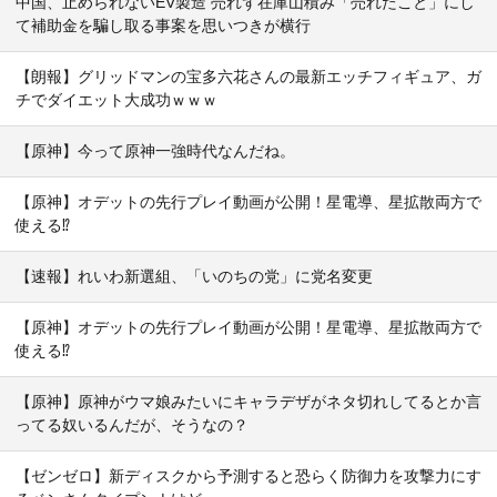
中国、止められないEV製造 売れず在庫山積み「売れたこと」にし
て補助金を騙し取る事案を思いつきが横行
【朗報】グリッドマンの宝多六花さんの最新エッチフィギュア、ガ
チでダイエット大成功ｗｗｗ
【原神】今って原神一強時代なんだね。
【原神】オデットの先行プレイ動画が公開！星電導、星拡散両方で
使える⁉
【速報】れいわ新選組、「いのちの党」に党名変更
【原神】オデットの先行プレイ動画が公開！星電導、星拡散両方で
使える⁉
【原神】原神がウマ娘みたいにキャラデザがネタ切れしてるとか言
ってる奴いるんだが、そうなの？
【ゼンゼロ】新ディスクから予測すると恐らく防御力を攻撃力にす