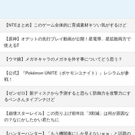
【NTEまとめ】このゲーム全体的に育成素材キツい気がするけど
【原神】オデットの先行プレイ動画が公開！星電導、星拡散両方で
使える⁉
【ウマ娘】メガネキャラのメガネを外す事についてどう思う？
【公式】『Pokémon UNITE（ポケモンユナイト）』レシラムが参
戦！
【ゼンゼロ】新ディスクから予測すると恐らく防御力を攻撃力にす
るベンさんタイプンナけど
【崩壊スターレイル】この売り上げ前年比「3割減」は何が原因な
の？なにかしたかい君たちに
【ハンターハンター】「もう機関車にしか見えないｗｗ」と話題の