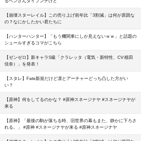
るベンさんタイプンナけど
【崩壊スターレイル】この売り上げ前年比「3割減」は何が原因な
の？なにかしたかい君たちに
【ハンターハンター】「もう機関車にしか見えないｗｗ」と話題の
シュールすぎるコマがこちら
【ゼンゼロ】新キャラS級「クラレッタ（電気・新特性、CV:植田
佳奈）」を発表！
【スタレ】Fate新規だけど凛とアーチャーどっち凸した方がい
い？
【原神】何をしてるのかな？ #原神スネージナヤ #スネージナヤが
来る
【原神】「最後の駒が落ちる時、旧世界の幕もまた、静かに下ろさ
れる。」 #原神 #スネージナヤが来る #原神スネージナヤ