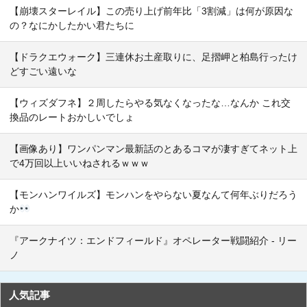
【崩壊スターレイル】この売り上げ前年比「3割減」は何が原因な
の？なにかしたかい君たちに
【ドラクエウォーク】三連休お土産取りに、足摺岬と柏島行ったけ
どすごい遠いな
【ウィズダフネ】２周したらやる気なくなったな…なんか これ交
換品のレートおかしいでしょ
【画像あり】ワンパンマン最新話のとあるコマが凄すぎてネット上
で4万回以上いいねされるｗｗｗ
【モンハンワイルズ】モンハンをやらない夏なんて何年ぶりだろう
か
『アークナイツ：エンドフィールド』オペレーター戦闘紹介 - リー
ノ
人気記事