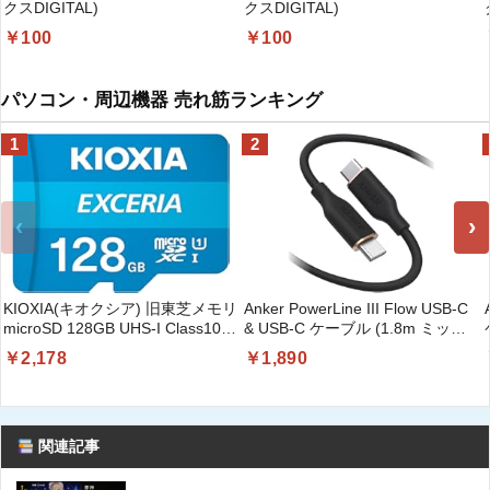
クスDIGITAL)
クスDIGITAL)
￥100
￥100
パソコン・周辺機器 売れ筋ランキング
1
2
‹
›
KIOXIA(キオクシア) 旧東芝メモリ
Anker PowerLine III Flow USB-C
microSD 128GB UHS-I Class10
& USB-C ケーブル (1.8m ミッド
(最大読出速度100MB/s) Nintendo
ナイトブラ) | Anker絡まないケー
￥2,178
￥1,890
Switch動作確認済 国内サポート正
ブル 240W 結束バンド付き USB
規品 メーカー保証5年
PD対応 シリコン素材採用 iPhone
KLMEA128G
17 / 16 / 15 / Galaxy iPad Pro
MacBook Pro/Air 各種対応
関連記事