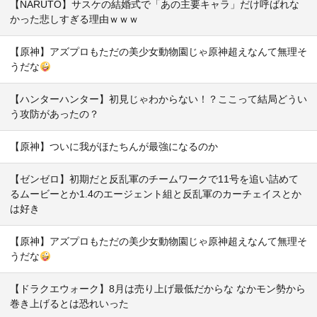
【NARUTO】サスケの結婚式で「あの主要キャラ」だけ呼ばれな
かった悲しすぎる理由ｗｗｗ
【原神】アズプロもただの美少女動物園じゃ原神超えなんて無理そ
うだな
【ハンターハンター】初見じゃわからない！？ここって結局どうい
う攻防があったの？
【原神】ついに我がほたちんが最強になるのか
【ゼンゼロ】初期だと反乱軍のチームワークで11号を追い詰めて
るムービーとか1.4のエージェント組と反乱軍のカーチェイスとか
は好き
【原神】アズプロもただの美少女動物園じゃ原神超えなんて無理そ
うだな
【ドラクエウォーク】8月は売り上げ最低だからな なかモン勢から
巻き上げるとは恐れいった