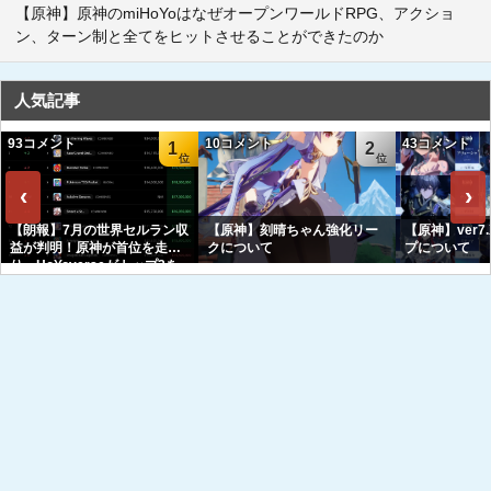
【原神】原神のmiHoYoはなぜオープンワールドRPG、アクショ
ン、ターン制と全てをヒットさせることができたのか
人気記事
93コメント
10コメント
43コメント
1
2
‹
›
【朗報】7月の世界セルラン収
【原神】刻晴ちゃん強化リー
【原神】ver7
益が判明！原神が首位を走
クについて
プについて
り、HoYoverseがトップ3を
独占へｗｗｗｗｗｗ