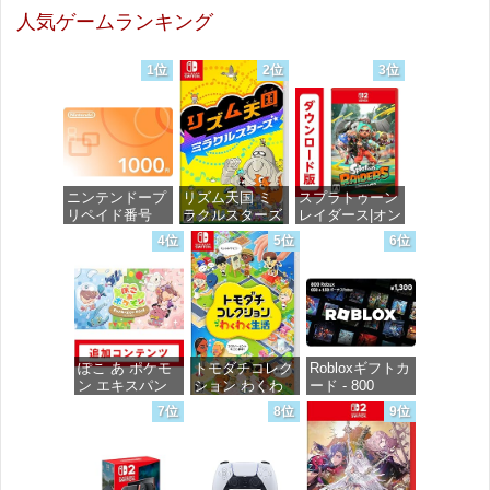
DIGITAL)
DIGITAL)
DIGITAL)
人気ゲームランキング
価格：¥100
価格：¥100
価格：¥100
1位
2位
3位
ニンテンドープ
リズム天国 ミ
スプラトゥーン
リペイド番号
ラクルスターズ
レイダース|オン
1000円|オンラ
-Switch
ラインコード版
4位
5位
6位
インコード版
価格：¥5,595
価格：¥5,832
価格：¥1,000
ぽこ あ ポケモ
トモダチコレク
Robloxギフトカ
ン エキスパン
ション わくわ
ード - 800
ションパス|オン
く生活 -Switch
Robux 【限定バ
7位
8位
9位
ラインコード版
ーチャルアイテ
ムを含む】
価格：¥6,155
【オンラインゲ
価格：¥4,400
ームコード】