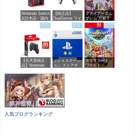
ロブロックス |
オンラインコー
ド版
Nintendo Switch
【純正品】
ファイアーエム
2(日本語・国内
DualSense ワイ
ブレム 万紫千
価格：¥1,300
専用)
ヤレスコントロ
紅 -Switch2
10位
11位
12位
ーラー(CFI-
ZCT2J)
価格：¥55,491
価格：¥8,979
価格：¥10,737
【任天堂純正
プレイステーシ
マリオカート
品】Nintendo
ョン ストアチ
ワールド -
Switch 2 Proコ
ケット 1,100円|
Switch2
ントローラー
オンラインコー
【Amazon.co.jp
ド版
価格：¥8,564
限定特典】
Nintendo Switch
価格：¥1,100
2 ロゴデザイン
ステッカー 同
梱
人気ブログランキング
価格：¥9,980