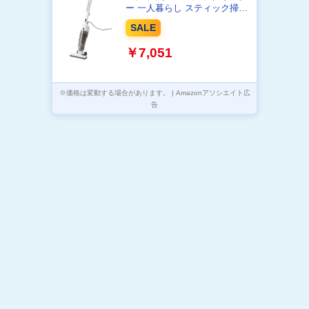
ー 一人暮らし スティック掃除
機 【吸引力を求める人に】ホ
SALE
ワイト TC-E124SPW
￥7,051
※価格は変動する場合があります。 | Amazonアソシエイト広
告