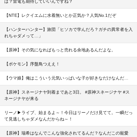
は？雷電も期待していいんですね？
【NTE】レクイエムに水着無いとか正気か？人気No.1だぞ
【ハンターハンター】旅団「ヒソカで学んだろ？ガチの異常者を入
れちゃダメって…」
【原神】その気になればもっと売れる余地あるんだよな。
【ポケモン】序盤鳥つええ！
【ウマ娘】俺はこういう元気いっぱいな子が好きなだけなんだ…
【原神】スネージナヤ到着まであと3日。 #原神スネージナヤ #ス
ネージナヤが来る
リーノ▶ライブ、始まるよ～！今日はリーノだけ見てて。一瞬だっ
て見逃しちゃダメなんだからね～！
【原神】瑞希はなんでこんな強化されてるんだ？なんだこの寵愛