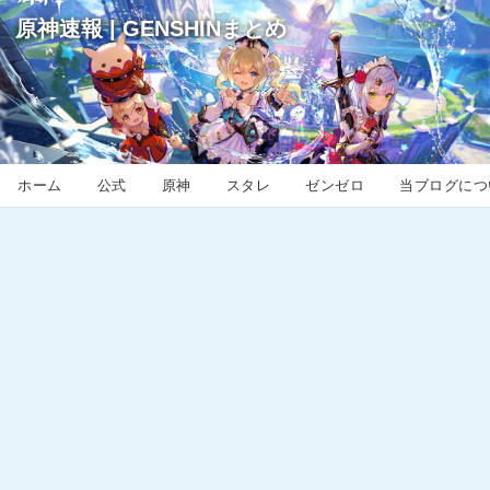
原神速報 | GENSHINまとめ
ホーム
公式
原神
スタレ
ゼンゼロ
当ブログにつ