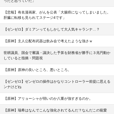
ったと思っていた」
【悲報】有名漫画家、がんを公表「大腸癌になってしまいました。
肝臓に転移も見られてステージ4です」
【ゼンゼロ】ダミアンってもしかして大人気キャランナ…？
【原神】主人公配布武器は飲み会で考えたような強さｗ
世耕議員、国会で審議・議決した予算を財務省が勝手に３兆円動か
していると指摘・問題視
【原神】原神の良いところ、悪いところ。
【ゼンゼロ】ゼンゼロの操作はかなりコントローラー前提に思える
ンナけどね
【原神】アリョーシャが弱いのか八重が強すぎるのか。
【原神】瑞希はなんでこんな強化されてるんだ？なんだこの寵愛