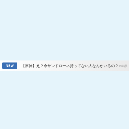
原神】え？今サンドローネ持ってない人なんかいるの？
【原神】7.
NEW
19時間前