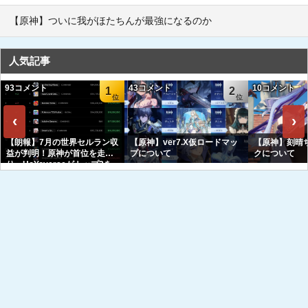
【原神】ついに我がほたちんが最強になるのか
人気記事
93コメント
43コメント
10コメント
1
2
‹
›
【朗報】7月の世界セルラン収
【原神】ver7.X仮ロードマッ
【原神】刻晴
益が判明！原神が首位を走
プについて
クについて
り、HoYoverseがトップ3を
独占へｗｗｗｗｗｗ