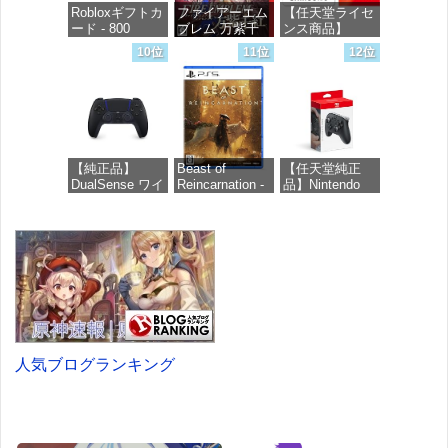
Robloxギフトカ
ファイアーエム
【任天堂ライセ
ード - 800
ブレム 万紫千
ンス商品】
Robux 【限定バ
紅 -Switch2
Samsung
10位
11位
12位
ーチャルアイテ
microSD
ムを含む】
Express Card
価格：¥8,979
【オンラインゲ
256GB for
ームコード】
Nintendo Switch
ロブロックス |
2(サムスン マイ
オンラインコー
クロSDエクス
ド版
プレスカード
【純正品】
Beast of
【任天堂純正
256GB)
DualSense ワイ
Reincarnation -
品】Nintendo
【Amazon.co.jp
価格：¥1,300
ヤレスコントロ
PS5 【特典】プ
Switch 2 Proコ
限定特典】
ーラー ミッド
ロダクトコード
ントローラー
Nintendo S
ナイト ブラッ
封入
ク(CFI-
価格：¥9,980
価格：¥9,400
ZCT2J01)
価格：¥7,286
価格：¥10,737
人気ブログランキング