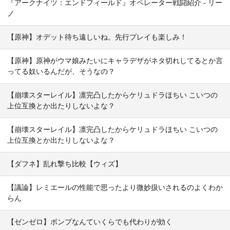
『アークナイツ：エンドフィールド』オペレーター戦闘紹介 - リー
ノ
【原神】オデット待ち遠しいね。先行プレイも楽しみ！
【原神】原神がウマ娘みたいにキャラデザがネタ切れしてるとか言
ってる奴いるんだが、そうなの？
【崩壊スターレイル】凛完凸したからケリュドラほちい こいつの
上位互換とか出たりしないよな？
【崩壊スターレイル】凛完凸したからケリュドラほちい こいつの
上位互換とか出たりしないよな？
【ダフネ】乱れ撃ち比較【ウィズ】
【議論】レミエールの性能で思ったより微妙扱いされるのよくわか
らん
【ゼンゼロ】ボンプなんていくらでも代わりが効く