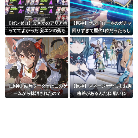
【ゼンゼロ】まさかのアリア持
【原神】サンドローネのガチャ
っててよかった 妄エンの落ち
回りすぎて歴代1位だったらし
こぼれではなかったんだ
いな
【原神】結局フータオはこのゲ
【原神】スネージナヤにもお胸
ームから抹消されたの？
格差があるんだね 酷いね