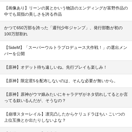
【画像あり】リーンの翼とかいう物語のエンディングが富野作品の
中でも屈指の美しさを誇る作品
かつて650万部を誇った「週刊少年ジャンプ」、発行部数が初の
100万部割れ
【SideM】「スーパーウルトラプロデュース大作戦！」の選出メン
バーを公開
【原神】オデット待ち遠しいね。先行プレイも楽しみ！
【原神】限定星5を配布しないのは、そんな必要が無いから。
【原神】原神がウマ娘みたいにキャラデザがネタ切れしてるとか言
ってる奴いるんだが、そうなの？
【崩壊スターレイル】凛完凸したからケリュドラほちい こいつの
上位互換とか出たりしないよな？