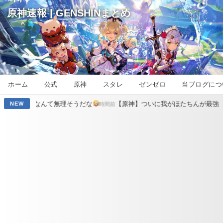
原神速報 | GENSHINまとめ
ホーム
公式
原神
スタレ
ゼンゼロ
当ブログにつ
無理そうだな
【原神】ついに我がほたちんが最強になるのか
NEW
13時間前
14時間前