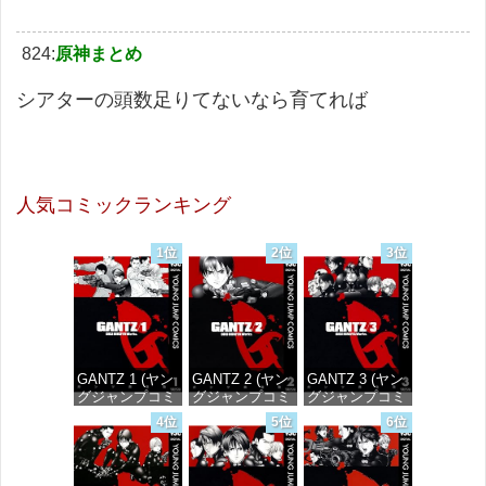
824:
原神まとめ
シアターの頭数足りてないなら育てれば
人気コミックランキング
1位
2位
3位
GANTZ 1 (ヤン
GANTZ 2 (ヤン
GANTZ 3 (ヤン
グジャンプコミ
グジャンプコミ
グジャンプコミ
ックスDIGITAL)
ックスDIGITAL)
ックスDIGITAL)
4位
5位
6位
価格：¥100
価格：¥100
価格：¥100