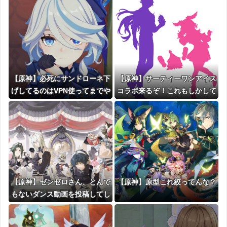
【原神】必死にサンドローネ下
【原神】サーティーワンアイス
げしてるのはVPN使ってまでや
コラボ来るぞ！これもしかして
ってる元バイトリーダーの無職
フリンズとリンネアでは
のじいさん一人だけという風潮
【原神】ゼンゼロさん、とんで
【原神】原型これ絞ってんな？
もないダンス動画を投稿してし
まうｗｗｗｗｗｗｗｗｗ