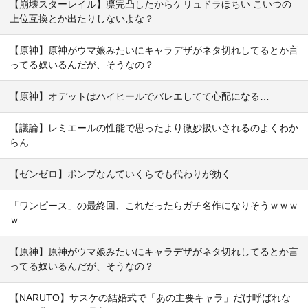
【崩壊スターレイル】凛完凸したからケリュドラほちい こいつの
上位互換とか出たりしないよな？
【原神】原神がウマ娘みたいにキャラデザがネタ切れしてるとか言
ってる奴いるんだが、そうなの？
【原神】オデットはハイヒールでバレエしてて心配になる…
【議論】レミエールの性能で思ったより微妙扱いされるのよくわか
らん
【ゼンゼロ】ボンプなんていくらでも代わりが効く
「ワンピース」の最終回、これだったらガチ名作になりそうｗｗｗ
ｗ
【原神】原神がウマ娘みたいにキャラデザがネタ切れしてるとか言
ってる奴いるんだが、そうなの？
【NARUTO】サスケの結婚式で「あの主要キャラ」だけ呼ばれな