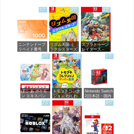
価格：¥100
価格：¥100
価格：¥100
1位
2位
3位
ニンテンドープ
リズム天国 ミ
スプラトゥーン
リペイド番号
ラクルスターズ
レイダース -
1000円|オンラ
-Switch
Switch2
4位
5位
6位
インコード版
価格：¥5,645
価格：¥6,455
価格：¥1,000
ぽこ あ ポケモ
トモダチコレク
Nintendo Switch
ン エキスパン
ション わくわ
2(日本語・国内
ションパス|オン
く生活 -Switch
専用)
7位
8位
9位
ラインコード版
価格：¥6,144
価格：¥55,871
価格：¥4,400