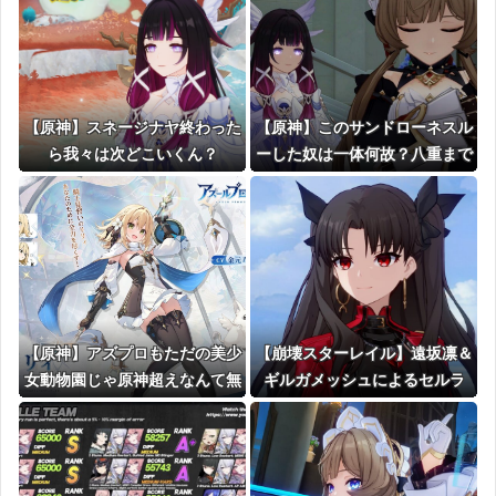
【原神】スネージナヤ終わった
【原神】このサンドローネスル
ら我々は次どこいくん？
ーした奴は一体何故？八重まで
持ってるのに流石に下手くそす
ぎんか？
【原神】アズプロもただの美少
【崩壊スターレイル】遠坂凛＆
女動物園じゃ原神超えなんて無
ギルガメッシュによるセルラ
理そうだな
ン、とんでもない事になる