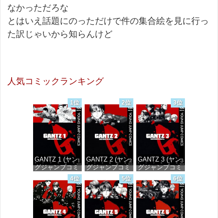
なかっただろな
とはいえ話題にのっただけで件の集合絵を見に行っ
た訳じゃいから知らんけど
人気コミックランキング
1位
2位
3位
GANTZ 1 (ヤン
GANTZ 2 (ヤン
GANTZ 3 (ヤン
グジャンプコミ
グジャンプコミ
グジャンプコミ
ックスDIGITAL)
ックスDIGITAL)
ックスDIGITAL)
4位
5位
6位
価格：¥100
価格：¥100
価格：¥100