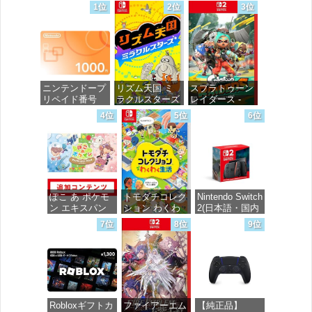
1位
2位
3位
ニンテンドープ
リズム天国 ミ
スプラトゥーン
リペイド番号
ラクルスターズ
レイダース -
1000円|オンラ
-Switch
Switch2
4位
5位
6位
インコード版
価格：¥5,645
価格：¥6,446
価格：¥1,000
ぽこ あ ポケモ
トモダチコレク
Nintendo Switch
ン エキスパン
ション わくわ
2(日本語・国内
ションパス|オン
く生活 -Switch
専用)
7位
8位
9位
ラインコード版
価格：¥6,145
価格：¥55,491
価格：¥4,400
Robloxギフトカ
ファイアーエム
【純正品】