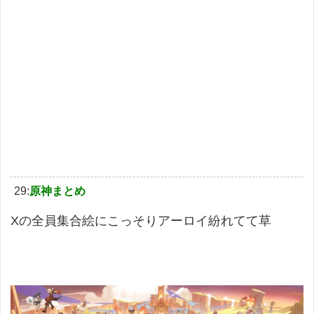
29:
原神まとめ
Xの全員集合絵にこっそりアーロイ紛れてて草