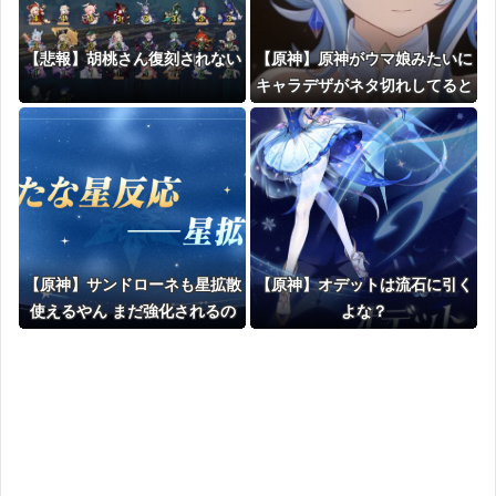
【悲報】胡桃さん復刻されない
【原神】原神がウマ娘みたいに
キャラデザがネタ切れしてると
か言ってる奴いるんだが、そう
なの？
【原神】サンドローネも星拡散
【原神】オデットは流石に引く
使えるやん まだ強化されるの
よな？
激アツ