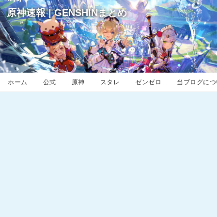
原神速報 | GENSHINまとめ
ホーム
公式
原神
スタレ
ゼンゼロ
当ブログにつ