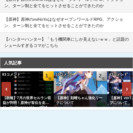
ン、ターン制と全てをヒットさせることができたのか
【原神】原神のmiHoYoはなぜオープンワールドRPG、アクショ
ン、ターン制と全てをヒットさせることができたのか
【ハンターハンター】「もう機関車にしか見えないｗｗ」と話題の
シュールすぎるコマがこちら
人気記事
93コメント
10コメント
43コメント
1
2
‹
›
【朗報】7月の世界セルラン収
【原神】刻晴ちゃん強化リー
【原神】ver7
益が判明！原神が首位を走
クについて
プについて
り、HoYoverseがトップ3を
独占へｗｗｗｗｗｗ