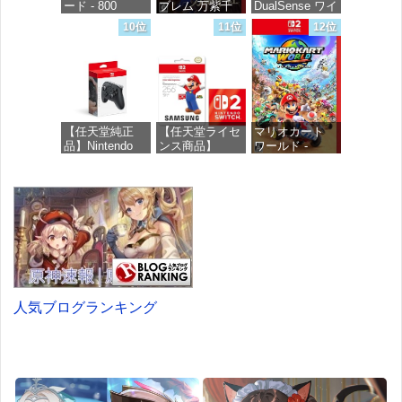
ード - 800
ブレム 万紫千
DualSense ワイ
Robux 【限定バ
紅 -Switch2
ヤレスコントロ
10位
11位
12位
ーチャルアイテ
ーラー ミッド
ムを含む】
ナイト ブラッ
価格：¥8,979
【オンラインゲ
ク(CFI-
ームコード】
ZCT2J01)
ロブロックス |
オンラインコー
価格：¥10,737
ド版
【任天堂純正
【任天堂ライセ
マリオカート
品】Nintendo
ンス商品】
ワールド -
価格：¥1,300
Switch 2 Proコ
Samsung
Switch2
ントローラー
microSD
Express Card
価格：¥8,564
256GB for
価格：¥9,980
Nintendo Switch
2(サムスン マイ
クロSDエクス
プレスカード
256GB)
【Amazon.co.jp
限定特典】
人気ブログランキング
Nintendo S
価格：¥9,300