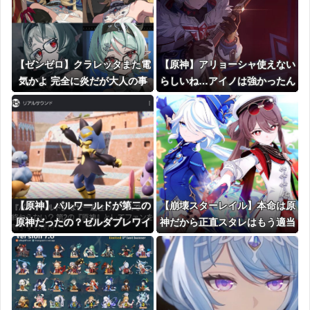
【ゼンゼロ】クラレッタまた電
【原神】アリョーシャ使えない
気かよ 完全に炎だが大人の事
らしいね…アイノは強かったん
情で電気になったな
だがなあ…
【原神】パルワールドが第二の
【崩壊スターレイル】本命は原
原神だったの？ゼルダブレワイ
神だから正直スタレはもう適当
が第二の原神だった気がするん
にオート倍速で遊んでる
だが