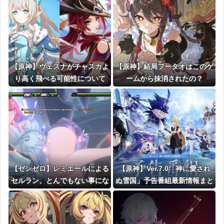
【原神】ヴェスナがチャスカよ
【原神】結局フータオはこのゲ
り高く飛べる可能性について
ームから抹消されたの？
【ゼンゼロ】レミエールによる
【原神】Ver.7.0「神に愛され
セルラン、とんでもない事にな
ぬ雪国」予告番組最新情報まと
る
め