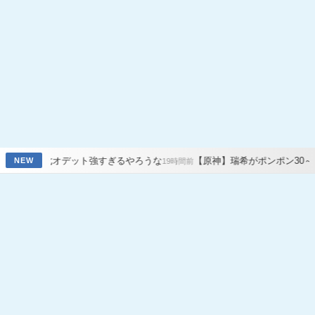
ト強すぎるやろうな
【原神】瑞希がポンポン30～50万ダメ出し続け
NEW
19時間前