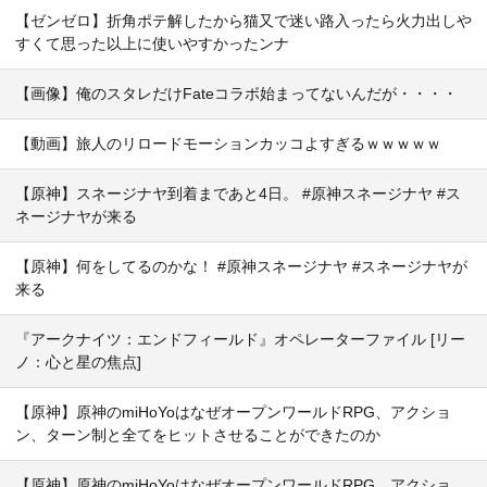
【ゼンゼロ】折角ポテ解したから猫又で迷い路入ったら火力出しや
すくて思った以上に使いやすかったンナ
【画像】俺のスタレだけFateコラボ始まってないんだが・・・・
【動画】旅人のリロードモーションカッコよすぎるｗｗｗｗｗ
【原神】スネージナヤ到着まであと4日。 #原神スネージナヤ #ス
ネージナヤが来る
【原神】何をしてるのかな！ #原神スネージナヤ #スネージナヤが
来る
『アークナイツ：エンドフィールド』オペレーターファイル [リー
ノ：心と星の焦点]
【原神】原神のmiHoYoはなぜオープンワールドRPG、アクショ
ン、ターン制と全てをヒットさせることができたのか
【原神】原神のmiHoYoはなぜオープンワールドRPG、アクショ