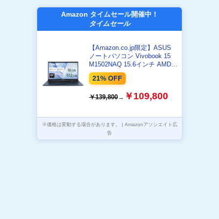
Amazon タイムセール開催中！
タイムセール
【Amazon.co.jp限定】ASUS
ノートパソコン Vivobook 15
M1502NAQ 15.6インチ AMD
Ryzen 7 170 メモリ16GB SSD
21% OFF
512GB Microsoft 365 Personal
(24か月版) 搭載 Windows 11 重
￥109,800
￥139,800
→
量1.7kg Wi-Fi 6E クワイエット
ブルー M1502NAQ-
R7165BUWS
※価格は変動する場合があります。 | Amazonアソシエイト広
告