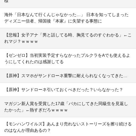
様
海外「日本なんて行くんじゃなかった…」 日本を知ってしまった
ディズニー信者、帰国後『本家』に失望する事態に
【悲報】女子アナ「男と話してる時、胸見てるのすぐわかる」←こ
れマジ？ｗｗｗｗ
【ゼンゼロ】当初実装予定すらなかったプルクラをAでも使えるよ
うにしてくれたのは感謝してる
【原神】スマホがサンドローネ重撃に耐えられなくなってきた…
【原神】サンドローネ引いておくべきだった？いらなかった？
マガジン新人賞を受賞した17歳「バカにしてきた同級生を見返し
たかった」←熱すぎだろｗｗｗｗ
【モンハンワイルズ】あんまり売れないストーリーズを擦り続ける
のはなんか理由あるの？