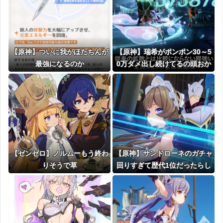
【原神】ついに我がほたちんが
【原神】瑞希がポンポン30～5
最強になるのか
0万ダメ出し続けてるの頭おか
しくなるで
【ゼンゼロ】ノルムーもう終わ
【原神】サンドローネのガチャ
りそうで草
回りすぎて歴代1位だったらし
いな