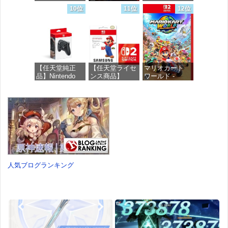
Robux 【限定バ
紅 -Switch2
ヤレスコントロ
10位
11位
12位
ーチャルアイテ
ーラー ミッド
ムを含む】
ナイト ブラッ
価格：¥8,979
【オンラインゲ
ク(CFI-
ームコード】
ZCT2J01)
ロブロックス |
オンラインコー
価格：¥10,737
ド版
【任天堂純正
【任天堂ライセ
マリオカート
品】Nintendo
ンス商品】
ワールド -
価格：¥1,300
Switch 2 Proコ
Samsung
Switch2
ントローラー
microSD
Express Card
価格：¥8,564
256GB for
価格：¥9,980
Nintendo Switch
2(サムスン マイ
クロSDエクス
プレスカード
256GB)
【Amazon.co.jp
人気ブログランキング
限定特典】
Nintendo S
価格：¥9,300