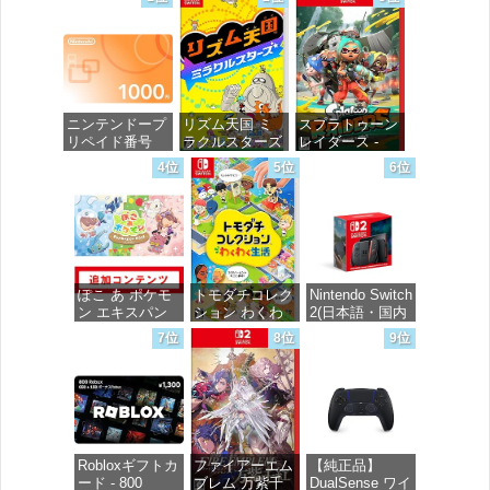
ニンテンドープ
リズム天国 ミ
スプラトゥーン
リペイド番号
ラクルスターズ
レイダース -
1000円|オンラ
-Switch
Switch2
4位
5位
6位
インコード版
価格：¥5,645
価格：¥6,449
価格：¥1,000
ぽこ あ ポケモ
トモダチコレク
Nintendo Switch
ン エキスパン
ション わくわ
2(日本語・国内
ションパス|オン
く生活 -Switch
専用)
7位
8位
9位
ラインコード版
価格：¥6,145
価格：¥56,068
価格：¥4,400
Robloxギフトカ
ファイアーエム
【純正品】
ード - 800
ブレム 万紫千
DualSense ワイ