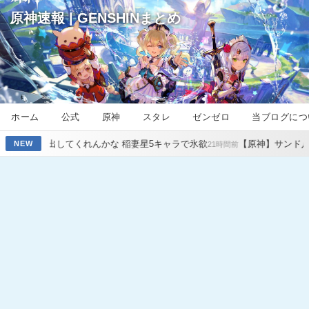
原神速報 | GENSHINまとめ
ホーム
公式
原神
スタレ
ゼンゼロ
当ブログにつ
れんかな 稲妻星5キャラで氷欲
【原神】サンド八重七七オデット強す
NEW
21時間前