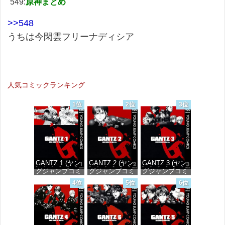
549:
原神まとめ
>>548
うちは今閑雲フリーナディシア
人気コミックランキング
1位
2位
3位
GANTZ 1 (ヤン
GANTZ 2 (ヤン
GANTZ 3 (ヤン
グジャンプコミ
グジャンプコミ
グジャンプコミ
ックスDIGITAL)
ックスDIGITAL)
ックスDIGITAL)
4位
5位
6位
価格：¥100
価格：¥100
価格：¥100