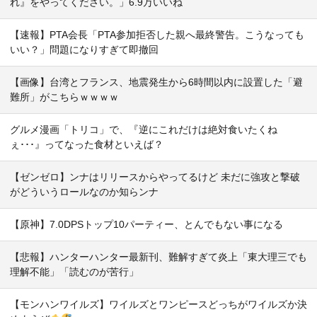
れ』をやってください。」6.9万いいね
【速報】PTA会長「PTA参加拒否した親へ最終警告。こうなっても
いい？」問題になりすぎて即撤回
【画像】台湾とフランス、地震発生から6時間以内に設置した「避
難所」がこちらｗｗｗｗ
グルメ漫画「トリコ」で、『逆にこれだけは絶対食いたくね
ぇ･･･』ってなった食材といえば？
【ゼンゼロ】ンナはリリースからやってるけど 未だに強攻と撃破
がどういうロールなのか知らンナ
【原神】7.0DPSトップ10パーティー、とんでもない事になる
【悲報】ハンターハンター最新刊、難解すぎて炎上「東大理三でも
理解不能」「読むのが苦行」
【モンハンワイルズ】ワイルズとワンピースどっちがワイルズか決