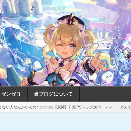
め
ゼンゼロ
当ブログについて
るの？
【原神】7.0DPSトップ10パーティー、とんでもない事になる
21時間前