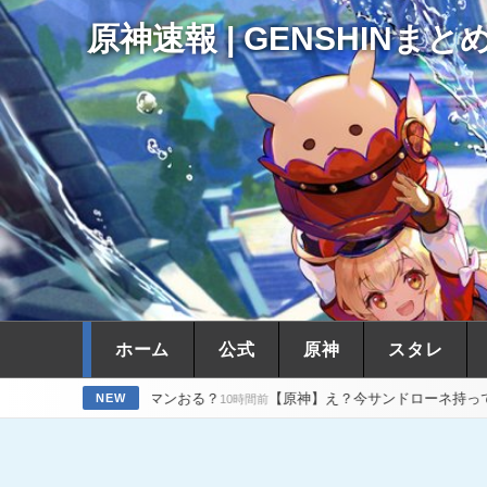
原神速報 | GENSHINまと
ホーム
公式
原神
スタレ
ッキーマンおる？
【原神】え？今サンドローネ持ってない人なんかい
NEW
10時間前