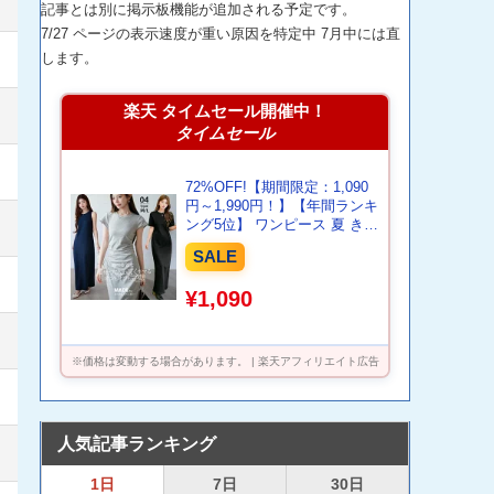
記事とは別に掲示板機能が追加される予定です。
7/27 ページの表示速度が重い原因を特定中 7月中には直
します。
楽天 タイムセール開催中！
タイムセール
72%OFF!【期間限定：1,090
円～1,990円！】【年間ランキ
ング5位】 ワンピース 夏 きれ
いめ レディース 選べる5タイ
SALE
プ マキシワンピース ロング
ワンピ 半袖 アメスリ 長袖 ク
¥1,090
ルーネック キーネック 体型
カバー 低身長 高身長 深めキ
ーネックがページ内最安
※価格は変動する場合があります。 | 楽天アフィリエイト広告
人気記事ランキング
1日
7日
30日