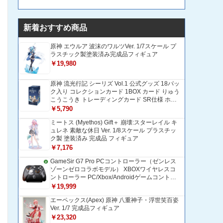
新着おすすめ商品
原神 エウルア 波沫のワルツVer. 1/7スケール プ
ラスチック製塗装済み完成品フィギュア
￥19,980
原神 流光行記 シーリズ Vol.1 公式グッズ 18パッ
ク入り コレクションカード 1BOX カード りゅう
こうこうき トレーディングカード SR仕様 ホロ
グラム加工 全種ランダム封入 [並行輸入品]
￥5,790
ミートス (Myethos) Gift＋ 崩壊:スターレイル キ
ュレネ 素敵な休日 Ver. 1/8スケール プラスチッ
ク製 塗装済み 完成品 フィギュア
￥7,176
GameSir G7 Pro PCコントローラー（ゼンレス
ゾーンゼロコラボモデル） XBOXワイヤレスコ
ントローラー PC/Xbox/Androidゲームコントロ
ーラー 1200mAH大容量バッテリー TMRホール
￥19,999
効果スティック 1000Hzポーリングレート ZZZ
エーペックス(Apex) 原神 八重神子・浮世笑百姿
コントローラー 追加ボタン＆トリガー/グリップ
Ver. 1/7 完成品フィギュア
振動モーター搭載 トリガーストップ＆背面ボタ
ンロック付きゲームパッド 光学式マイクロスイ
￥23,320