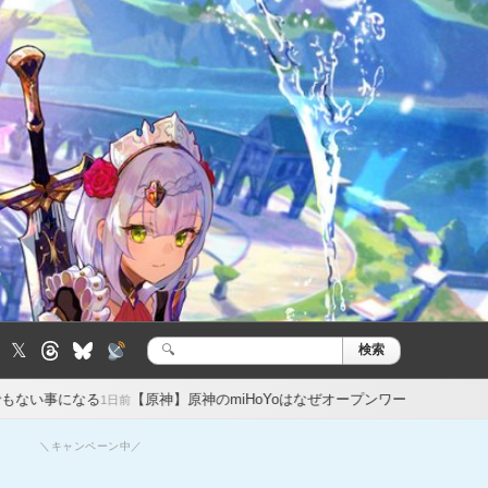
𝕏
検索
検
索:
【原神】原神のmiHoYoはなぜオープンワールドRPG、アクション、ター
1日前
＼キャンペーン中／