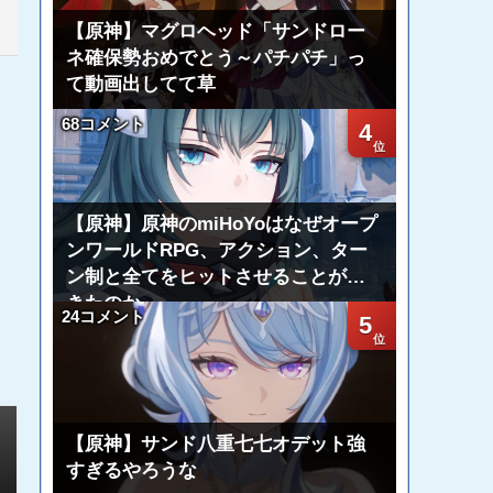
【原神】マグロヘッド「サンドロー
ネ確保勢おめでとう～パチパチ」っ
て動画出してて草
68コメント
4
【原神】原神のmiHoYoはなぜオープ
ンワールドRPG、アクション、ター
ン制と全てをヒットさせることがで
きたのか
24コメント
5
【原神】サンド八重七七オデット強
すぎるやろうな