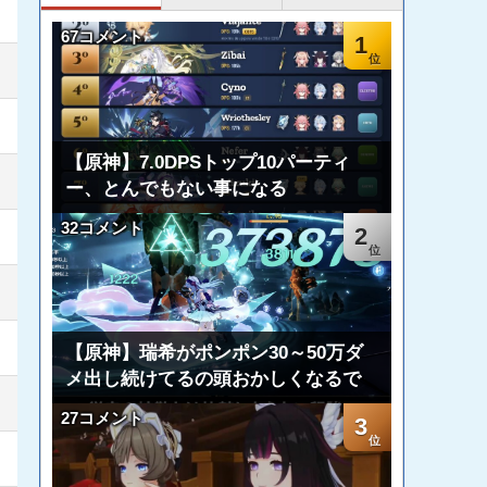
67コメント
1
【原神】7.0DPSトップ10パーティ
ー、とんでもない事になる
32コメント
2
【原神】瑞希がポンポン30～50万ダ
メ出し続けてるの頭おかしくなるで
27コメント
3