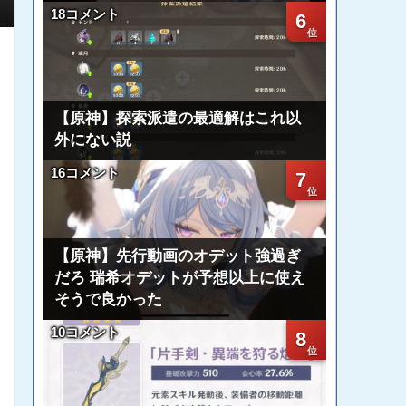
18コメント
6
【原神】探索派遣の最適解はこれ以
外にない説
16コメント
7
【原神】先行動画のオデット強過ぎ
だろ 瑞希オデットが予想以上に使え
そうで良かった
10コメント
8