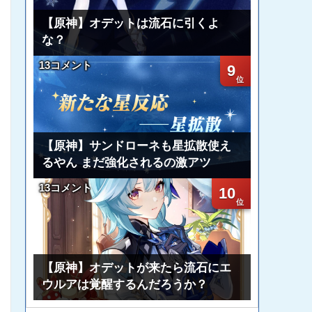
【原神】オデットは流石に引くよ
な？
13コメント
9
【原神】サンドローネも星拡散使え
るやん まだ強化されるの激アツ
13コメント
10
【原神】オデットが来たら流石にエ
ウルアは覚醒するんだろうか？