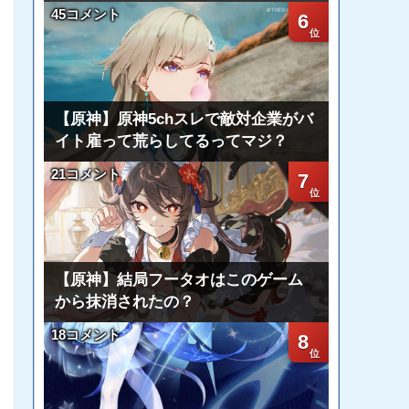
45コメント
6
【原神】原神5chスレで敵対企業がバ
イト雇って荒らしてるってマジ？
21コメント
7
【原神】結局フータオはこのゲーム
から抹消されたの？
18コメント
8