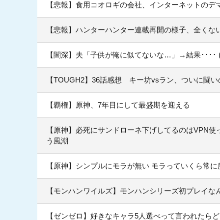
【悲報】食用コオロギの会社、インターネットのデ
【悲報】ハンターハンター連載再開の様子、全くな
【闇深】夫「子供が俺に似てないな…」→結果････ 
【TOUGH2】36話感想 キー坊vsラン、ついに闘
【覇権】原神、7年目にして最盛期を迎える
【原神】必死にサンドローネ下げしてるのはVPN使
う風潮
【原神】シンプルにモラが無い モラっていくら常に
【モンハンワイルズ】モンハンシリーズ初プレイな
【ゼンゼロ】好きなキャラ5人選べって言われたら