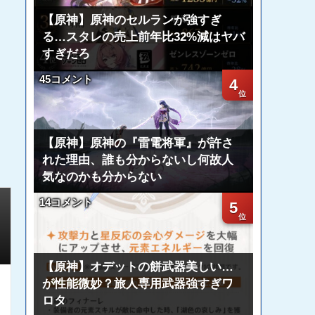
【原神】原神のセルランが強すぎ
る…スタレの売上前年比32%減はヤバ
すぎだろ
45コメント
4
【原神】原神の『雷電将軍』が許さ
れた理由、誰も分からないし何故人
気なのかも分からない
14コメント
5
【原神】オデットの餅武器美しい…
が性能微妙？旅人専用武器強すぎワ
ロタ