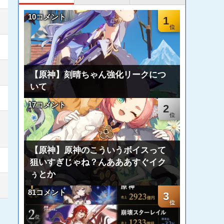
10コメント
1
【原神】刻晴ちゃん強化リークにつ
いて
17コメント
2
【原神】原神のこういうボイスって
狙いすぎじゃね？んあああすぐイク
ぅとか
81コメント
3