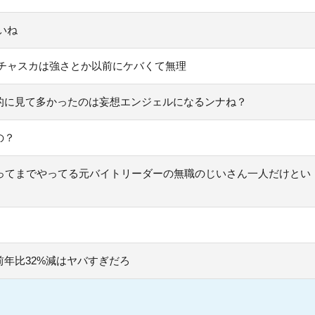
いね
チャスカは強さとか以前にケバくて無理
的に見て多かったのは妄想エンジェルになるンナね？
の？
ってまでやってる元バイトリーダーの無職のじいさん一人だけとい
年比32%減はヤバすぎだろ