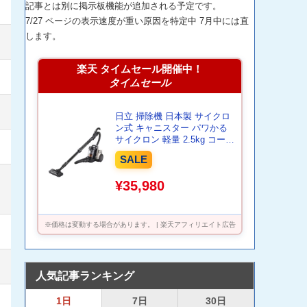
記事とは別に掲示板機能が追加される予定です。
7/27 ページの表示速度が重い原因を特定中 7月中には直
します。
楽天 タイムセール開催中！
タイムセール
日立 掃除機 日本製 サイクロ
ン式 キャニスター パワかる
サイクロン 軽量 2.5kg コード
式 LEDライト からまんブラシ
SALE
自走式 CV-SP300M N
¥35,980
※価格は変動する場合があります。 | 楽天アフィリエイト広告
人気記事ランキング
1日
7日
30日