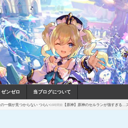
め
ゼンゼロ
当ブログについて
い つらい
【原神】原神のセルランが強すぎる…スタレの売上前年比3
16時間前