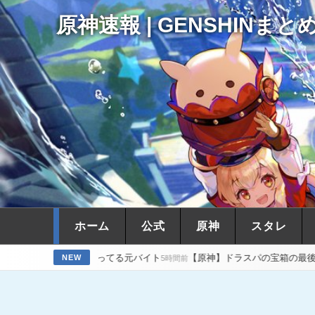
原神速報 | GENSHINまと
ホーム
公式
原神
スタレ
でやってる元バイト
【原神】ドラスパの宝箱の最後の一個が見つからな
NEW
5時間前