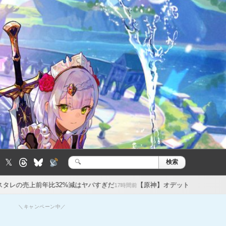
𝕏
検索
検
索:
2%減はヤバすぎだ
【原神】オデットの餅武器美しい…が性能微妙？
17時間前
＼キャンペーン中／