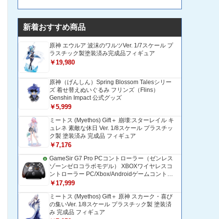
新着おすすめ商品
原神 エウルア 波沫のワルツVer. 1/7スケール プ
ラスチック製塗装済み完成品フィギュア
￥19,980
原神（げんしん）Spring Blossom Talesシリー
ズ 着せ替えぬいぐるみ フリンズ（Flins）
Genshin Impact 公式グッズ
￥5,999
ミートス (Myethos) Gift＋ 崩壊:スターレイル キ
ュレネ 素敵な休日 Ver. 1/8スケール プラスチッ
ク製 塗装済み 完成品 フィギュア
￥7,176
GameSir G7 Pro PCコントローラー（ゼンレス
ゾーンゼロコラボモデル） XBOXワイヤレスコ
ントローラー PC/Xbox/Androidゲームコントロ
ーラー 1200mAH大容量バッテリー TMRホール
￥17,999
効果スティック 1000Hzポーリングレート ZZZ
ミートス (Myethos) Gift＋ 原神 スカーク・喜び
コントローラー 追加ボタン＆トリガー/グリップ
の集いVer. 1/8スケール プラスチック製 塗装済
振動モーター搭載 トリガーストップ＆背面ボタ
み 完成品 フィギュア
ンロック付きゲームパッド 光学式マイクロスイ