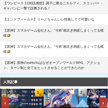
【ワンピース 1190話感想】調子に乗るニカルフィ、スコッパー・
ギャバンに一撃で説教される！
【エンドフィールド】リーノちゃんいい性格してて可愛いな
【原神】スマホゲーム会社さん、”サ終”相次ぎ倒産しまくってる模
様
【原神】スマホゲーム会社さん、”サ終”相次ぎ倒産しまくってる模
様
【原神】原神のmiHoYoはなぜオープンワールドRPG、アクショ
ン、ターン制と全てをヒットさせることができたのか
人気記事
75コメント
10コメント
43コメント
1
2
‹
›