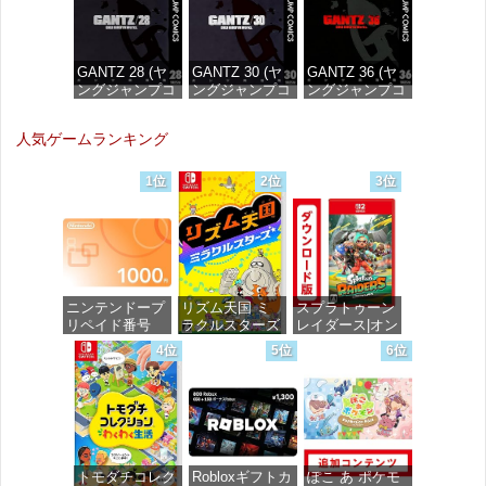
GANTZ 28 (ヤ
GANTZ 30 (ヤ
GANTZ 36 (ヤ
ングジャンプコ
ングジャンプコ
ングジャンプコ
ミックス
ミックス
ミックス
DIGITAL)
DIGITAL)
DIGITAL)
人気ゲームランキング
価格：¥647
価格：¥647
価格：¥647
1位
2位
3位
ニンテンドープ
リズム天国 ミ
スプラトゥーン
リペイド番号
ラクルスターズ
レイダース|オン
1000円|オンラ
-Switch
ラインコード版
4位
5位
6位
インコード版
価格：¥5,595
価格：¥5,832
価格：¥1,000
トモダチコレク
Robloxギフトカ
ぽこ あ ポケモ