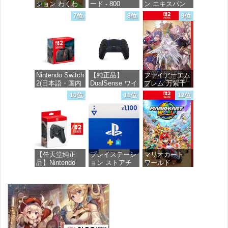
ション わくわ
ード - 800
ン エキスパン
く生活 -Switch
Robux 【限定バ
ションパス|オン
7位
8位
9位
ーチャルアイテ
ラインコード版
ムを含む】
価格：¥6,147
【オンラインゲ
価格：¥4,400
ームコード】
ロブロックス |
オンラインコー
ド版
Nintendo Switch
【純正品】
ファイアーエム
2(日本語・国内
DualSense ワイ
ブレム 万紫千
価格：¥1,300
専用)
ヤレスコントロ
紅 -Switch2
10位
11位
12位
ーラー ミッド
ナイト ブラッ
価格：¥55,871
価格：¥8,979
ク(CFI-
ZCT2J01)
価格：¥10,737
【任天堂純正
プレイステーシ
マリオカート
品】Nintendo
ョン ストアチ
ワールド -
Switch 2 Proコ
ケット 1,100円|
Switch2
ントローラー
オンラインコー
【Amazon.co.jp
ド版
価格：¥8,564
限定特典】
Nintendo Switch
価格：¥1,100
2 ロゴデザイン
ステッカー 同
梱