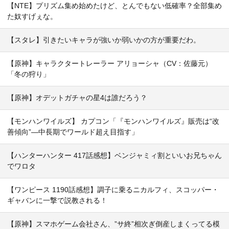
【NTE】プリズム集め始めたけど、とんでもない低確率？全部集め
た奴すげぇな。
【スタレ】引きたいキャラが強いか弱いかの方が重要だわ。
【原神】キャラクタートレーラー アリョーシャ（CV：佐藤元）
「冬の狩り」
【原神】オデットガチャの星4は誰だろう？
【モンハンワイルズ】 カプコン「『モンハンワイルズ』販売は“改
善傾向”―中長期でワールド超え目指す」
【ハンターハンター 417話感想】ベンジャミィ割といいお兄ちゃん
でワロタ
【ワンピース 1190話感想】調子に乗るニカルフィ、スコッパー・
ギャバンに一撃で説教される！
【原神】スマホゲーム会社さん、”サ終”相次ぎ倒産しまくってる模