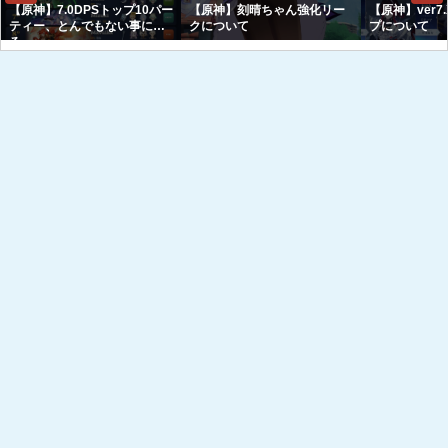
【原神】7.0DPSトップ10パー
【原神】刻晴ちゃん強化リー
【原神】ver7
ティー、とんでもない事にな
クについて
プについて
る