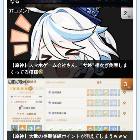
なる
37コメント
2
【原神】スマホゲーム会社さん、”サ終”相次ぎ倒産しま
くってる模様
8コメント
3
【原神】大量の長期修練ポイントが消えてしまうｗｗｗ