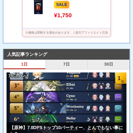
ポイント5倍（8月11日01：59
SALE
迄）
¥1,750
※価格は変動する場合があります。 | 楽天アフィリエイト広告
人気記事ランキング
1日
7日
30日
75コメント
1
【原神】7.0DPSトップ10パーティー、とんでもない事に