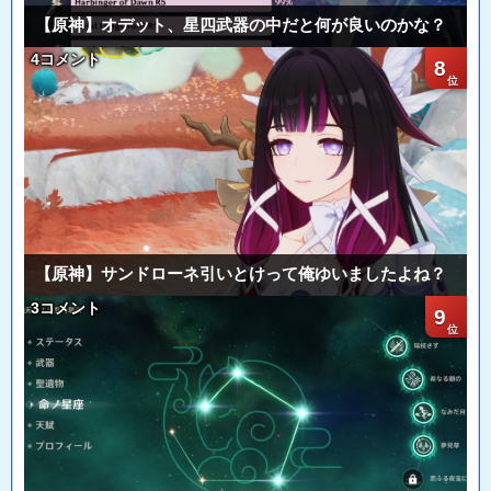
【原神】オデット、星四武器の中だと何が良いのかな？
4コメント
8
【原神】サンドローネ引いとけって俺ゆいましたよね？
3コメント
9