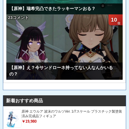
【原神】瑞希完凸できたラッキーマンおる？
23コメント
10
【原神】え？今サンドローネ持ってない人なんかいる
の？
新着おすすめ商品
原神 エウルア 波沫のワルツVer. 1/7スケール プラスチック製塗装
済み完成品フィギュア
￥19,980