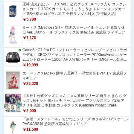
原神 流光行記 シーリズ Vol.1 公式グッズ 18パック入り コレクシ
ョンカード 1BOX カード りゅうこうこうき トレーディングカー
ド SR仕様 ホログラム加工 全種ランダム封入 [並行輸入品]
￥5,790
ミートス (Myethos) Gift＋ 崩壊:スターレイル キュレネ 素敵な休
日 Ver. 1/8スケール プラスチック製 塗装済み 完成品 フィギュア
￥7,176
GameSir G7 Pro PCコントローラー（ゼンレスゾーンゼロコラボ
モデル） XBOXワイヤレスコントローラー PC/Xbox/Androidゲー
ムコントローラー 1200mAH大容量バッテリー TMRホール効果ス
ティック 1000Hzポーリングレート ZZZコントローラー 追加ボタ
￥19,999
ン＆トリガー/グリップ振動モーター搭載 トリガーストップ＆背
エーペックス(Apex) 原神 八重神子・浮世笑百姿Ver. 1/7 完成品フ
面ボタンロック付きゲームパッド 光学式マイクロスイッチABXY
ィギュア
ボダン Bluetooth/USBトングル/有線接続 ドリフト防止
￥23,320
【原神】公式グッズ にゃんにゃん速達シリーズ 綺良々 きらら グ
ッズ 5種セット 缶バッチ キーホルダー アクリルスタンド2種 ア
クリル色紙 日本郵便 コラボグッズ (Genshin Impact Kirara)
￥2,000
『崩壊：スターレイル』ちびねこシリーズ ホタルVer.1/8スケール
PVC&ABS製 塗装済み完成品フィギュア
￥11,500