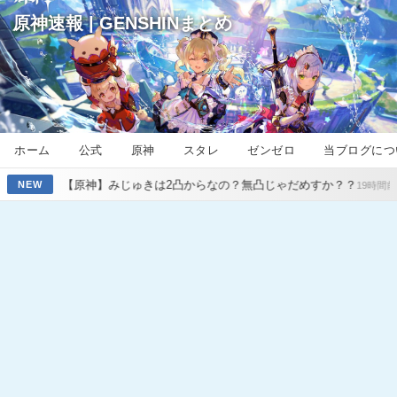
原神速報 | GENSHINまとめ
ホーム
公式
原神
スタレ
ゼンゼロ
当ブログにつ
みじゅきは2凸からなの？無凸じゃだめすか？？
【原神】オデット、
NEW
19時間前