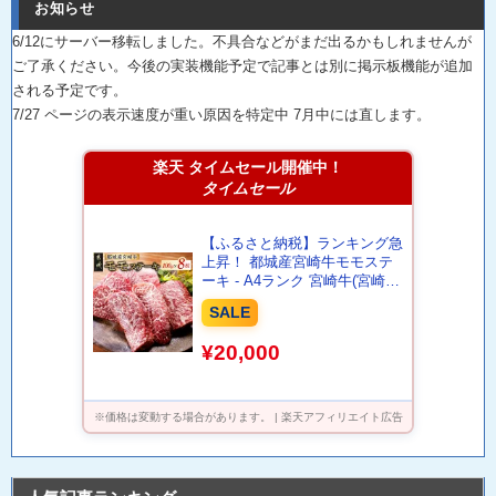
お知らせ
6/12にサーバー移転しました。不具合などがまだ出るかもしれませんが
ご了承ください。今後の実装機能予定で記事とは別に掲示板機能が追加
される予定です。
7/27 ページの表示速度が重い原因を特定中 7月中には直します。
楽天 タイムセール開催中！
タイムセール
【ふるさと納税】ランキング急
上昇！ 都城産宮崎牛モモステ
ーキ - A4ランク 宮崎牛(宮崎県
産ブランド牛肉) モモステーキ
SALE
(100g×8枚) もも肉 牛肉 国産
黒毛和牛 ブランド牛 ステーキ
¥20,000
真空 お中元 夏ギフト 送料無料
AC-2517【宮崎県都城市は2年
連続ふるさと納税日本一！】
※価格は変動する場合があります。 | 楽天アフィリエイト広告