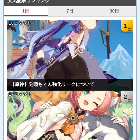
人気記事ランキング
1日
7日
30日
10コメント
1
【原神】刻晴ちゃん強化リークについて
17コメント
2