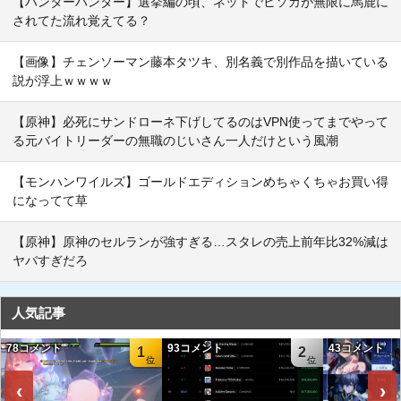
【ハンターハンター】選挙編の頃、ネットでヒソカが無限に馬鹿に
されてた流れ覚えてる？
【画像】チェンソーマン藤本タツキ、別名義で別作品を描いている
説が浮上ｗｗｗｗ
【原神】必死にサンドローネ下げしてるのはVPN使ってまでやって
る元バイトリーダーの無職のじいさん一人だけという風潮
【モンハンワイルズ】ゴールドエディションめちゃくちゃお買い得
になってて草
【原神】原神のセルランが強すぎる…スタレの売上前年比32%減は
ヤバすぎだろ
人気記事
78コメント
93コメント
43コメント
1
2
‹
›