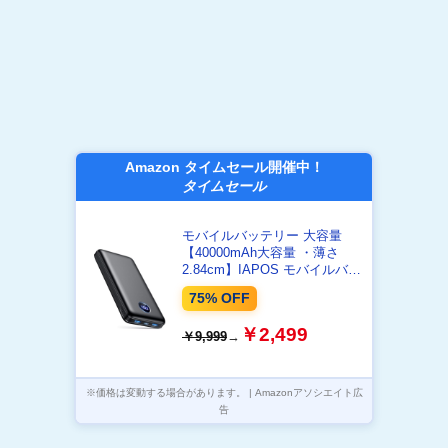
Amazon タイムセール開催中！
タイムセール
モバイルバッテリー 大容量
【40000mAh大容量 ・薄さ
2.84cm】IAPOS モバイルバッ
テリー 急速充電 22.5W/20W対
75% OFF
応 3台同時充電可能 最大4.5A
出力 LED電量残量表示 Type-C
￥2,499
￥9,999
→
入出力兼用 回路保護 低電流モ
ード対応 携帯充電器 スマホ充
電器 軽量 機内持ち込み可能 旅
行/出張/アウトドア/キャンプ/
※価格は変動する場合があります。 | Amazonアソシエイト広
停電対策/防災 power bank
告
PSE技術基準適合(ブラック)