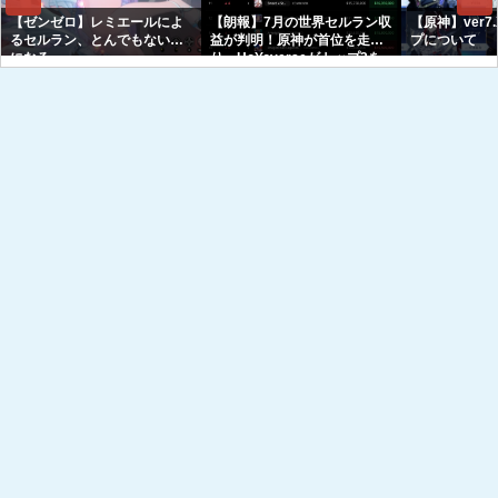
【ゼンゼロ】レミエールによ
【朗報】7月の世界セルラン収
【原神】ver7
るセルラン、とんでもない事
益が判明！原神が首位を走
プについて
になる
り、HoYoverseがトップ3を
独占へｗｗｗｗｗｗ