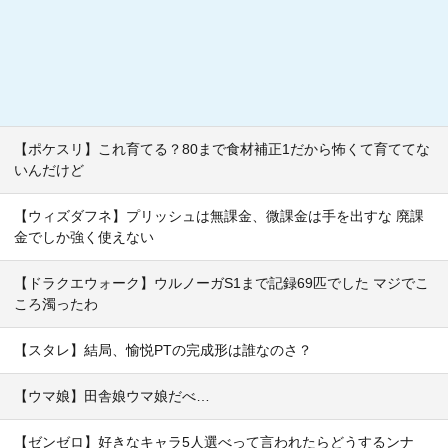
【ポケスリ】これ育てる？80まで食材補正1だから怖くて育ててな
いんだけど
【ウィズダフネ】プリッシュは無課金、微課金は手を出すな 廃課
金でしか強く使えない
【ドラクエウォーク】ウルノーガS1まで記録69匹でした マジでこ
ころ濁ったわ
【スタレ】結局、愉悦PTの完成形は誰なのさ？
【ウマ娘】田舎娘ウマ娘だべ…
【ゼンゼロ】好きなキャラ5人選べって言われたらどうするンナ