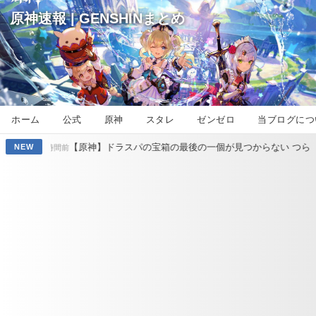
原神速報 | GENSHINまとめ
ホーム
公式
原神
スタレ
ゼンゼロ
当ブログにつ
原神】ドラスパの宝箱の最後の一個が見つからない つらい
【原神】
NEW
15時間前