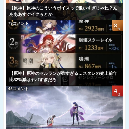
【原神】原神のこういうボイスって狙いすぎじゃね？ん
あああすぐイクぅとか
79コメント
3
【原神】原神のセルランが強すぎる…スタレの売上前年
比32%減はヤバすぎだろ
45コメント
4