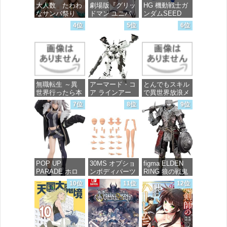
大人数 たわわ
劇場版『グリッ
HG 機動戦士ガ
なサンバ祭り
ドマン ユニバ
ンダムSEED
ース』 宝多六
FREEDOM マ
4位
5位
6位
花 wall figure
イティーストラ
価格：¥99
1/7スケール プ
イクフリーダム
ラスチック製
ガンダム 1/144
塗装済み完成品
スケール 色分
フィギュア
け済みプラモデ
ル
価格：¥13,756
無職転生 ～異
アーマード・コ
とんでもスキル
価格：¥4,800
世界行ったら本
ア ラインアー
で異世界放浪メ
気だす～ 20
ク ホワイト・
シ 10 (ガルドコ
7位
8位
9位
(MFコミック
グリント 全高
ミックス)
ス フラッパー
約160mm 1/72
シリーズ)
スケール プラ
価格：¥726
モデル
価格：¥748
価格：¥7,367
POP UP
30MS オプショ
figma ELDEN
PARADE ホロ
ンボディパーツ
RING 狼の戦鬼
ライブプロダク
アームパーツ&
ノンスケール
10位
11位
12位
ション 獅白ぼ
レッグパーツ
プラスチック製
たん ノンスケ
[カラーC] 色分
塗装済み可動フ
ール プラスチ
け済みプラモデ
ィギュア
ック製 塗装済
ル
み完成品フィギ
価格：¥13,115