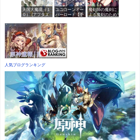
ュア
価格：¥1,949
天国大魔境（１
ユニコーンオー
魔剣師の魔剣に
価格：¥4,676
０） (アフタヌ
バーロード【予
よる魔剣のため
ーンコミック
約特典】
のハーレムライ
ス)
DLC「アトラス
フ (1) (バンブー
×ヴァニラウェ
コミックス)
ア 紋章セッ
価格：¥759
ト」 同梱 -
価格：¥535
Switch
価格：¥7,182
人気ブログランキング