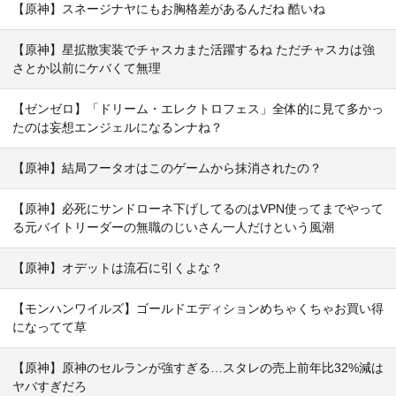
【原神】スネージナヤにもお胸格差があるんだね 酷いね
【原神】星拡散実装でチャスカまた活躍するね ただチャスカは強
さとか以前にケバくて無理
【ゼンゼロ】「ドリーム・エレクトロフェス」全体的に見て多かっ
たのは妄想エンジェルになるンナね？
【原神】結局フータオはこのゲームから抹消されたの？
【原神】必死にサンドローネ下げしてるのはVPN使ってまでやって
る元バイトリーダーの無職のじいさん一人だけという風潮
【原神】オデットは流石に引くよな？
【モンハンワイルズ】ゴールドエディションめちゃくちゃお買い得
になってて草
【原神】原神のセルランが強すぎる…スタレの売上前年比32%減は
ヤバすぎだろ