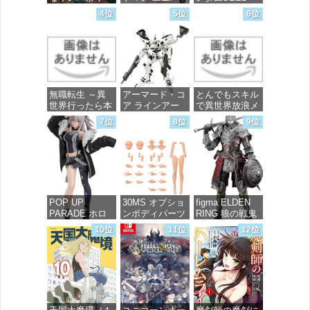
ース』 宝多六
FREEDOM マ
4位
5位
6位
花 wall figure
イティーストラ
価格：¥99
1/7スケール プ
イクフリーダム
ラスチック製
ガンダム 1/144
塗装済み完成品
スケール 色分
フィギュア
け済みプラモデ
ル
価格：¥13,756
無職転生 ～異
アーマード・コ
とんでもスキル
価格：¥4,800
世界行ったら本
ア ラインアー
で異世界放浪メ
気だす～ 20
ク ホワイト・
シ 10 (ガルドコ
7位
8位
9位
(MFコミック
グリント 全高
ミックス)
ス フラッパー
約160mm 1/72
シリーズ)
スケール プラ
価格：¥726
モデル
価格：¥748
価格：¥7,367
POP UP
30MS オプショ
figma ELDEN
PARADE ホロ
ンボディパーツ
RING 狼の戦鬼
ライブプロダク
アームパーツ&
ノンスケール
10位
11位
12位
ション 獅白ぼ
レッグパーツ
プラスチック製
たん ノンスケ
[カラーC] 色分
塗装済み可動フ
ール プラスチ
け済みプラモデ
ィギュア
ック製 塗装済
ル
み完成品フィギ
価格：¥13,115
ュア
価格：¥1,949