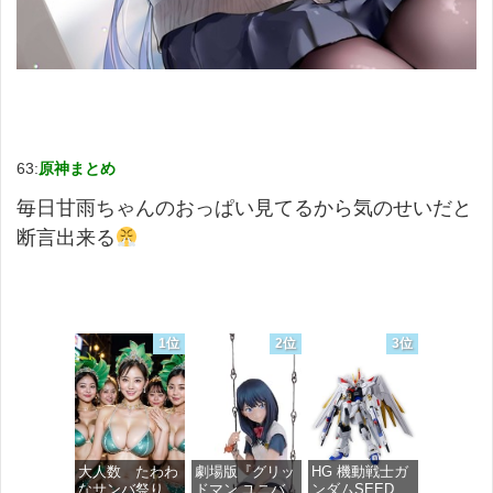
63:
原神まとめ
毎日甘雨ちゃんのおっぱい見てるから気のせいだと
断言出来る
1位
2位
3位
大人数 たわわ
劇場版『グリッ
HG 機動戦士ガ
なサンバ祭り
ドマン ユニバ
ンダムSEED