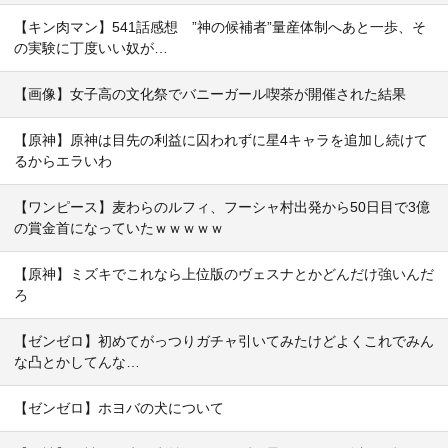
【キン肉マン】541話感想 ”神の候補者”量産体制へあと一歩、そ
の実験に丁度いい奴が…
【画像】女子高の文化祭でバニーガール喫茶が開催された結果
【原神】原神は目先の利益に囚われずに星4キャラを追加し続けて
るからエラいわ
【ワンピース】麦わらのルフィ、フーシャ村出発から50日目で3億
の賞金首になっていたｗｗｗｗｗ
【原神】ミズキでこれなら上位版のヴェスナとかどんだけ強いんだ
ろ
【ゼンゼロ】初めてがっつりガチャ引いてみたけどよくこれでみん
な凸とかしてんな…
【ゼンゼロ】ホヨバの犬について