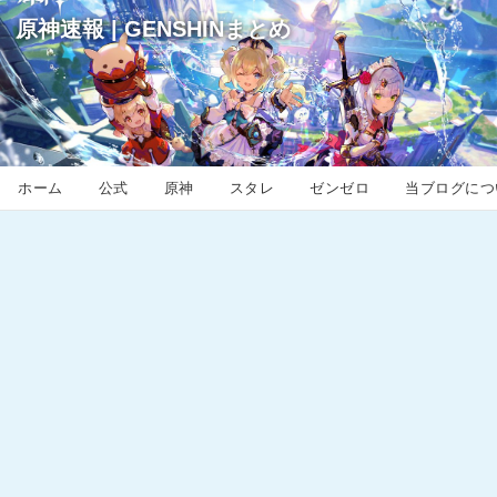
原神速報 | GENSHINまとめ
ホーム
公式
原神
スタレ
ゼンゼロ
当ブログにつ