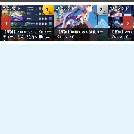
75コメント
10コメント
43コメント
1
2
‹
›
【原神】7.0DPSトップ10パー
【原神】刻晴ちゃん強化リー
【原神】ver7
ティー、とんでもない事にな
クについて
プについて
る