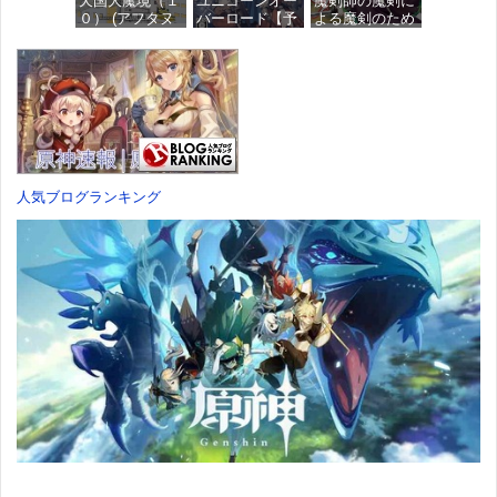
天国大魔境（１
ユニコーンオー
魔剣師の魔剣に
価格：¥4,676
０） (アフタヌ
バーロード【予
よる魔剣のため
ーンコミック
約特典】
のハーレムライ
ス)
DLC「アトラス
フ (1) (バンブー
×ヴァニラウェ
コミックス)
ア 紋章セッ
価格：¥759
ト」 同梱 -
価格：¥535
Switch
価格：¥7,182
人気ブログランキング