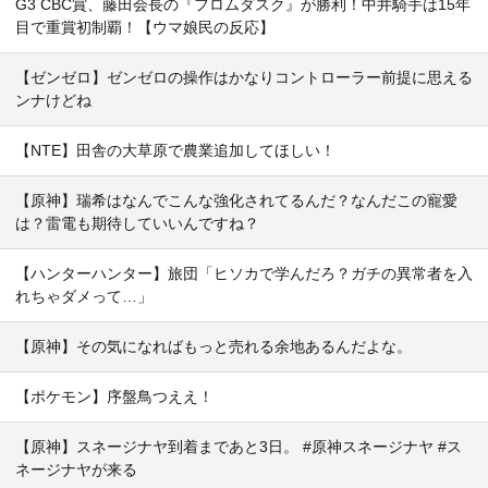
G3 CBC賞、藤田会長の『フロムダスク』が勝利！中井騎手は15年
目で重賞初制覇！【ウマ娘民の反応】
【ゼンゼロ】ゼンゼロの操作はかなりコントローラー前提に思える
ンナけどね
【NTE】田舎の大草原で農業追加してほしい！
【原神】瑞希はなんでこんな強化されてるんだ？なんだこの寵愛
は？雷電も期待していいんですね？
【ハンターハンター】旅団「ヒソカで学んだろ？ガチの異常者を入
れちゃダメって…」
【原神】その気になればもっと売れる余地あるんだよな。
【ポケモン】序盤鳥つええ！
【原神】スネージナヤ到着まであと3日。 #原神スネージナヤ #ス
ネージナヤが来る