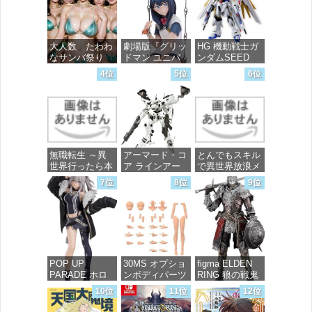
大人数 たわわ
劇場版『グリッ
HG 機動戦士ガ
なサンバ祭り
ドマン ユニバ
ンダムSEED
ース』 宝多六
FREEDOM マ
4位
5位
6位
花 wall figure
イティーストラ
価格：¥99
1/7スケール プ
イクフリーダム
ラスチック製
ガンダム 1/144
塗装済み完成品
スケール 色分
フィギュア
け済みプラモデ
ル
価格：¥13,756
無職転生 ～異
アーマード・コ
とんでもスキル
価格：¥4,800
世界行ったら本
ア ラインアー
で異世界放浪メ
気だす～ 20
ク ホワイト・
シ 10 (ガルドコ
7位
8位
9位
(MFコミック
グリント 全高
ミックス)
ス フラッパー
約160mm 1/72
シリーズ)
スケール プラ
価格：¥726
モデル
価格：¥748
価格：¥7,367
POP UP
30MS オプショ
figma ELDEN
PARADE ホロ
ンボディパーツ
RING 狼の戦鬼
ライブプロダク
アームパーツ&
ノンスケール
10位
11位
12位
ション 獅白ぼ
レッグパーツ
プラスチック製
たん ノンスケ
[カラーC] 色分
塗装済み可動フ