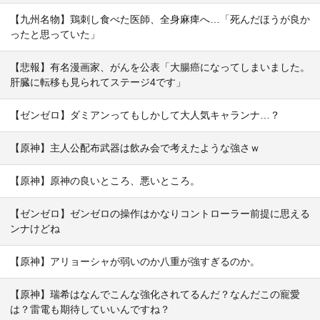
【九州名物】鶏刺し食べた医師、全身麻痺へ…「死んだほうが良か
ったと思っていた」
【悲報】有名漫画家、がんを公表「大腸癌になってしまいました。
肝臓に転移も見られてステージ4です」
【ゼンゼロ】ダミアンってもしかして大人気キャランナ…？
【原神】主人公配布武器は飲み会で考えたような強さｗ
【原神】原神の良いところ、悪いところ。
【ゼンゼロ】ゼンゼロの操作はかなりコントローラー前提に思える
ンナけどね
【原神】アリョーシャが弱いのか八重が強すぎるのか。
【原神】瑞希はなんでこんな強化されてるんだ？なんだこの寵愛
は？雷電も期待していいんですね？