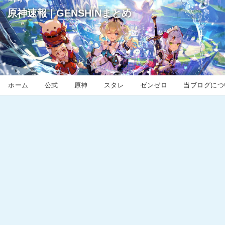
原神速報 | GENSHINまとめ
ホーム
公式
原神
スタレ
ゼンゼロ
当ブログにつ