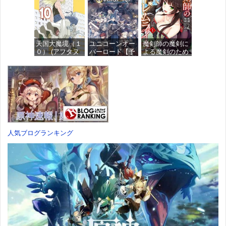
ール プラスチ
け済みプラモデ
ィギュア
ック製 塗装済
ル
み完成品フィギ
価格：¥13,115
ュア
価格：¥1,949
天国大魔境（１
ユニコーンオー
魔剣師の魔剣に
価格：¥4,676
０） (アフタヌ
バーロード【予
よる魔剣のため
ーンコミック
約特典】
のハーレムライ
ス)
DLC「アトラス
フ (1) (バンブー
×ヴァニラウェ
コミックス)
ア 紋章セッ
価格：¥759
ト」 同梱 -
価格：¥535
Switch
価格：¥7,182
人気ブログランキング