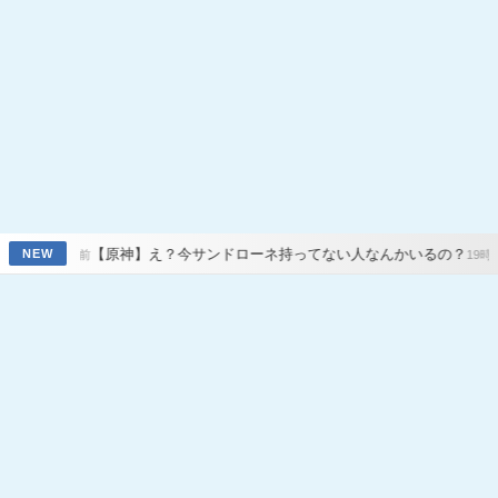
【原神】え？今サンドローネ持ってない人なんかいるの？
【原神】7.
NEW
19時間前