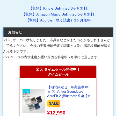
【緊急】Kindle Unlimited 3ヶ月無料
【緊急】Amazon Music Unlimited 5ヶ月無料
【緊急】Audible（聴く読書）3ヶ月無料
お知らせ
6/12にサーバー移転しました。不具合などがまだ出るかもしれませんが
ご了承ください。今後の実装機能予定で記事とは別に掲示板機能が追加
される予定です。
7/27 ページの表示速度が重い原因を特定中 7月中には直します。
楽天 タイムセール開催中！
タイムセール
【期間限定セール実施中 8/11
まで】Anker Soundcore
AeroFit 2 (Bluetooth 5.4)【オー
プンイヤー型ワイヤレスイヤホ
SALE
ン / IP55防塵防水規格/ 最大42
時間再生 / マルチポイント接
¥12,990
続/PSE技術基準適合】