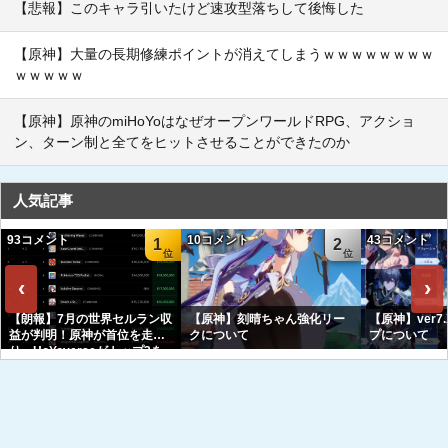
【悲報】このキャラ引いたけど速攻型落ちして後悔した
【原神】大量の長期修練ポイントが消えてしまうｗｗｗｗｗｗｗｗ
ｗｗｗｗｗ
【原神】原神のmiHoYoはなぜオープンワールドRPG、アクショ
ン、ターン制と全てをヒットさせることができたのか
人気記事
93コメント
10コメント
43コメント
1
2
‹
›
【朗報】7月の世界セルラン収
【原神】刻晴ちゃん強化リー
【原神】ver7
益が判明！原神が首位を走
クについて
プについて
り、HoYoverseがトップ3を
独占へｗｗｗｗｗｗ