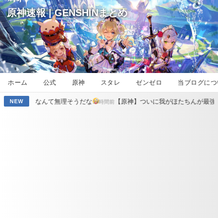
原神速報 | GENSHINまとめ
ホーム
公式
原神
スタレ
ゼンゼロ
当ブログにつ
無理そうだな
【原神】ついに我がほたちんが最強になるのか
NEW
13時間前
14時間前