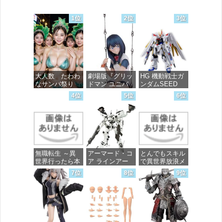
1位
2位
3位
大人数 たわわ
劇場版『グリッ
HG 機動戦士ガ
なサンバ祭り
ドマン ユニバ
ンダムSEED
ース』 宝多六
FREEDOM マ
4位
5位
6位
花 wall figure
イティーストラ
価格：¥99
1/7スケール プ
イクフリーダム
ラスチック製
ガンダム 1/144
塗装済み完成品
スケール 色分
フィギュア
け済みプラモデ
ル
価格：¥13,756
無職転生 ～異
アーマード・コ
とんでもスキル
価格：¥4,800
世界行ったら本
ア ラインアー
で異世界放浪メ
気だす～ 20
ク ホワイト・
シ 10 (ガルドコ
7位
8位
9位
(MFコミック
グリント 全高
ミックス)
ス フラッパー
約160mm 1/72
シリーズ)
スケール プラ
価格：¥726
モデル
価格：¥748
価格：¥7,367