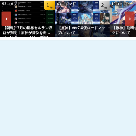
93コメント
43コメント
10コメント
1
2
‹
›
【朗報】7月の世界セルラン収
【原神】ver7.X仮ロードマッ
【原神】刻晴
益が判明！原神が首位を走
プについて
クについて
り、HoYoverseがトップ3を
独占へｗｗｗｗｗｗ