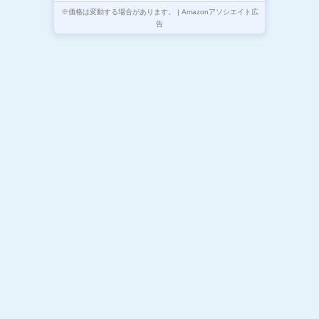
ト付き 旅行/出張/アウトドア/
※価格は変動する場合があります。 | Amazonアソシエイト広
停電/防災緊急用 PSE認証済 ス
告
マホ 全機種対応