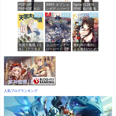
POP UP
30MS オプショ
figma ELDEN
PARADE ホロ
ンボディパーツ
RING 狼の戦鬼
ライブプロダク
アームパーツ&
ノンスケール
10位
11位
12位
ション 獅白ぼ
レッグパーツ
プラスチック製
たん ノンスケ
[カラーC] 色分
塗装済み可動フ
ール プラスチ
け済みプラモデ
ィギュア
ック製 塗装済
ル
み完成品フィギ
価格：¥13,115
ュア
価格：¥1,949
天国大魔境（１
ユニコーンオー
魔剣師の魔剣に
価格：¥4,676
０） (アフタヌ
バーロード【予
よる魔剣のため
ーンコミック
約特典】
のハーレムライ
ス)
DLC「アトラス
フ (1) (バンブー
×ヴァニラウェ
コミックス)
ア 紋章セッ
価格：¥759
ト」 同梱 -
価格：¥535
Switch
価格：¥7,182
人気ブログランキング