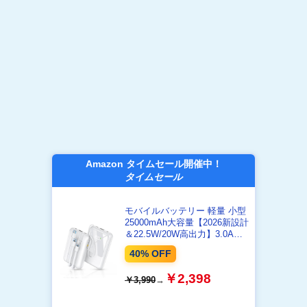
Amazon タイムセール開催中！
タイムセール
モバイルバッテリー 軽量 小型
25000mAh大容量【2026新設計
＆22.5W/20W高出力】3.0A超
急速充電 PD3.0/QC3.0対応 4
40% OFF
本ケーブル内蔵 モバイルバッ
テリー 大容量 USB-Type C入
￥2,398
￥3,990
→
出力ポート 5台同時充電 LCD
残量数字表示 スマホ充電器 コ
ンパクト 機内持込可 LEDライ