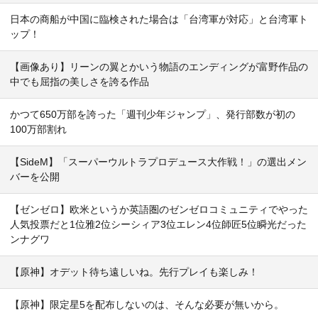
日本の商船が中国に臨検された場合は「台湾軍が対応」と台湾軍ト
ップ！
【画像あり】リーンの翼とかいう物語のエンディングが富野作品の
中でも屈指の美しさを誇る作品
かつて650万部を誇った「週刊少年ジャンプ」、発行部数が初の
100万部割れ
【SideM】「スーパーウルトラプロデュース大作戦！」の選出メン
バーを公開
【ゼンゼロ】欧米というか英語圏のゼンゼロコミュニティでやった
人気投票だと1位雅2位シーシィア3位エレン4位師匠5位瞬光だった
ンナグワ
【原神】オデット待ち遠しいね。先行プレイも楽しみ！
【原神】限定星5を配布しないのは、そんな必要が無いから。