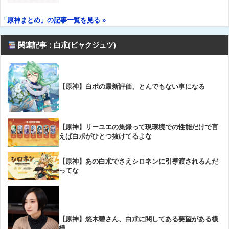
「原神まとめ」の記事一覧を見る »
関連記事：白朮(ビャクジュツ)
【原神】白ポの最新評価、とんでもない事になる
【原神】リーユエの集録って現環境での性能だけで言
えば白ポがひとつ抜けてるよな
【原神】あの白朮でさえシロネンに引導渡されるんだ
ってな
【原神】悠木碧さん、白朮に関してある要望がある模
様