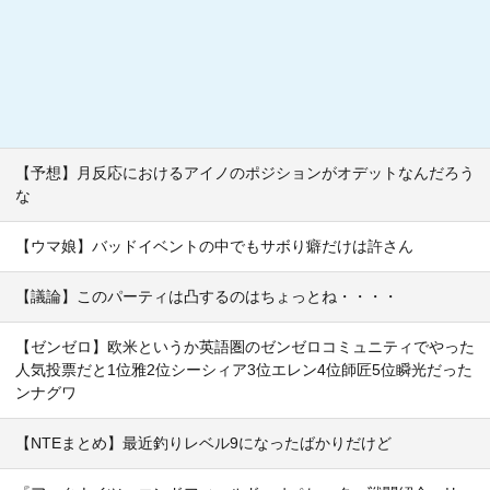
【予想】月反応におけるアイノのポジションがオデットなんだろう
な
【ウマ娘】バッドイベントの中でもサボり癖だけは許さん
【議論】このパーティは凸するのはちょっとね・・・・
【ゼンゼロ】欧米というか英語圏のゼンゼロコミュニティでやった
人気投票だと1位雅2位シーシィア3位エレン4位師匠5位瞬光だった
ンナグワ
【NTEまとめ】最近釣りレベル9になったばかりだけど