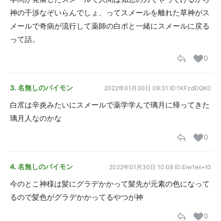
神の干渉なぞいらんでしょ、ってスメールを離れた草神がス
メールで奇病が流行して薬師の白ポと一緒にスメールに戻る
って話。
0
3. 名無しのパイモン
2022年01月30日 09:31
ID:1KFzdDQK0
白朮は辛炎みたいにスメールで薬学学んで璃月に帰ってきた
璃月人なのかな
0
4. 名無しのパイモン
2022年01月30日 10:08
ID:Eiw1ex+t0
今のとこ神様は髪にグラデかかって髪先が元素の色になって
るので髪色がグラデかかってるやつが神
0