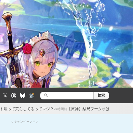
𝕏
検索
検
索:
るってマジ？
【原神】結局フータオはこのゲームから抹消されたの？
24時間前
＼キャンペーン中／