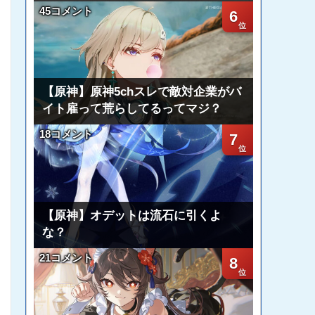
45コメント
6
【原神】原神5chスレで敵対企業がバ
イト雇って荒らしてるってマジ？
18コメント
7
【原神】オデットは流石に引くよ
な？
21コメント
8