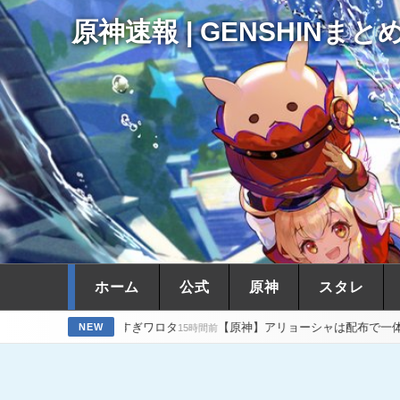
原神速報 | GENSHINまと
ホーム
公式
原神
スタレ
器強すぎワロタ
【原神】アリョーシャは配布で一体貰えるしどこまで
NEW
15時間前