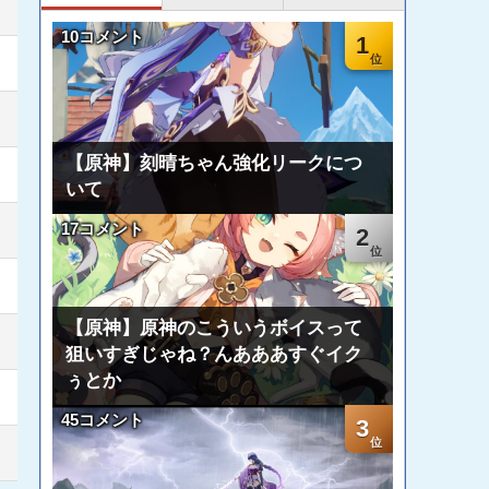
10コメント
1
【原神】刻晴ちゃん強化リークにつ
いて
17コメント
2
【原神】原神のこういうボイスって
狙いすぎじゃね？んあああすぐイク
ぅとか
45コメント
3