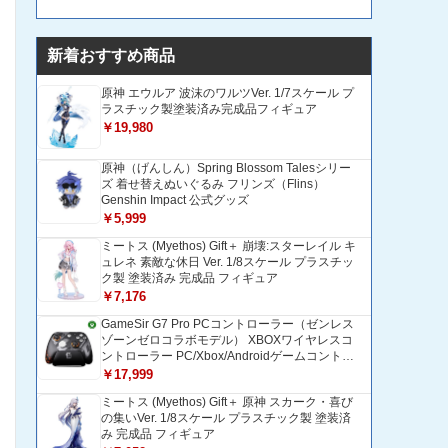
新着おすすめ商品
原神 エウルア 波沫のワルツVer. 1/7スケール プ
ラスチック製塗装済み完成品フィギュア
￥19,980
原神（げんしん）Spring Blossom Talesシリー
ズ 着せ替えぬいぐるみ フリンズ（Flins）
Genshin Impact 公式グッズ
￥5,999
ミートス (Myethos) Gift＋ 崩壊:スターレイル キ
ュレネ 素敵な休日 Ver. 1/8スケール プラスチッ
ク製 塗装済み 完成品 フィギュア
￥7,176
GameSir G7 Pro PCコントローラー（ゼンレス
ゾーンゼロコラボモデル） XBOXワイヤレスコ
ントローラー PC/Xbox/Androidゲームコントロ
ーラー 1200mAH大容量バッテリー TMRホール
￥17,999
効果スティック 1000Hzポーリングレート ZZZ
ミートス (Myethos) Gift＋ 原神 スカーク・喜び
コントローラー 追加ボタン＆トリガー/グリップ
の集いVer. 1/8スケール プラスチック製 塗装済
振動モーター搭載 トリガーストップ＆背面ボタ
み 完成品 フィギュア
ンロック付きゲームパッド 光学式マイクロスイ