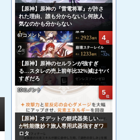
【原神】原神の『雷電将軍』が許さ
れた理由、誰も分からないし何故人
気なのかも分からない
67コメント
4
【原神】原神のセルランが強すぎ
る…スタレの売上前年比32%減はヤバ
すぎだろ
10コメント
5
【原神】オデットの餅武器美しい…
が性能微妙？旅人専用武器強すぎワ
ロタ