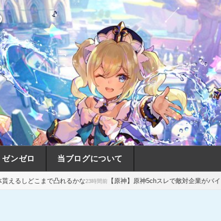
め
ゼンゼロ
当ブログについて
凸れるかな
【原神】原神5chスレで敵対企業がバイト雇って荒らして
23時間前