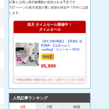
記事とは別に掲示板機能が追加される予定です。
7/27 ページの表示速度が重い原因を特定中 7月中には直
します。
楽天 タイムセール開催中！
タイムセール
【8/4 20時再販】 【即納】送
料無料 【はあちゅう
×welleg】 スニーカー ROOM
コラボ スリッポン レディー
SALE
ス ハンズフリー 手を使わず
に履ける 立ったまま履ける
¥5,999
痛くない 反射材 ウォーキン
グシューズ ママ メンズ 旅行
レジャー おでかけ 最強配送
※価格は変動する場合があります。 | 楽天アフィリエイト広告
人気記事ランキング
1日
7日
30日