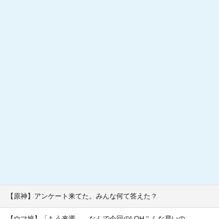
【原神】アンケート来てた。みんな何て答えた？
【ウマ娘】「もう来週」 なんで今回のLOHこんな早いの