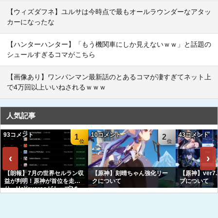
【ウィズダフネ】ユルサは今時点で最もオールラウンダーなアタッ
カーになったな
【ハンターハンター】「もう機関車にしか見えないｗｗ」と話題の
シュールすぎるコマがこちら
【画像あり】ワンパンマン最新話のとあるコマが凄すぎてネット上
で4万回以上いいねされるｗｗｗ
人気記事
93コメント
10コメント
43コメント
1
2
‹
›
【朗報】7月の世界セルラン収
【原神】刻晴ちゃん強化リー
【原神】ver7
益が判明！原神が首位を走
クについて
プについて
り、HoYoverseがトップ3を
独占へｗｗｗｗｗｗ