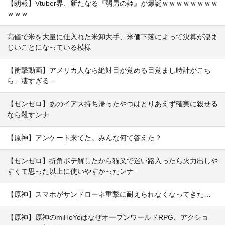
【朗報】Vtuber界、新たなる『弱男の姫』が爆誕ｗｗｗｗｗｗｗｗ
ｗｗｗ
高値で米を大量に仕入れた米卸大手、米価下落によって決算が凄ま
じいことになっている模様
【衝撃動画】アメリカ人なら絶対目が覚める目覚まし時計がこち
ら…凄すぎる…
【ゼンゼロ】あのイアス持ち帰ったやつはとりあえず確実に殺せる
なら殺すンナ
【原神】アンケート来てた。みんな何て答えた？
【ゼンゼロ】折角ポテ解したから猫又で迷い路入ったら火力出しや
すくて思った以上に使いやすかったンナ
【原神】スマホがサンドローネ重撃に耐えられなくなってきた…
【原神】原神のmiHoYoはなぜオープンワールドRPG、アクショ