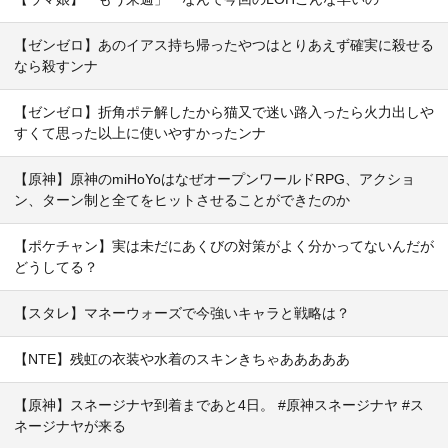
【ゼンゼロ】あのイアス持ち帰ったやつはとりあえず確実に殺せる
なら殺すンナ
【ゼンゼロ】折角ポテ解したから猫又で迷い路入ったら火力出しや
すくて思った以上に使いやすかったンナ
【原神】原神のmiHoYoはなぜオープンワールドRPG、アクショ
ン、ターン制と全てをヒットさせることができたのか
【ポケチャン】実は未だにあくびの対策がよく分かってないんだが
どうしてる？
【スタレ】マネーウォーズで今強いキャラと戦略は？
【NTE】残虹の衣装や水着のスキンきちゃあああああ
【原神】スネージナヤ到着まであと4日。 #原神スネージナヤ #ス
ネージナヤが来る