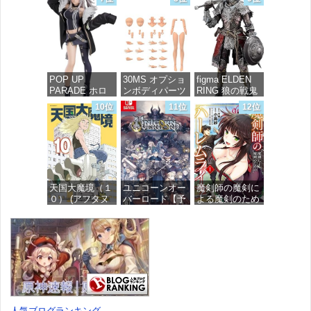
(MFコミック
グリント 全高
ミックス)
ス フラッパー
約160mm 1/72
シリーズ)
スケール プラ
価格：¥726
モデル
価格：¥748
価格：¥7,367
POP UP
30MS オプショ
figma ELDEN
PARADE ホロ
ンボディパーツ
RING 狼の戦鬼
ライブプロダク
アームパーツ&
ノンスケール
10位
11位
12位
ション 獅白ぼ
レッグパーツ
プラスチック製
たん ノンスケ
[カラーC] 色分
塗装済み可動フ
ール プラスチ
け済みプラモデ
ィギュア
ック製 塗装済
ル
み完成品フィギ
価格：¥13,115
ュア
価格：¥1,949
天国大魔境（１
ユニコーンオー
魔剣師の魔剣に
価格：¥4,676
０） (アフタヌ
バーロード【予
よる魔剣のため
ーンコミック
約特典】
のハーレムライ
ス)
DLC「アトラス
フ (1) (バンブー
×ヴァニラウェ
コミックス)
ア 紋章セッ
価格：¥759
ト」 同梱 -
価格：¥535
Switch
価格：¥7,182