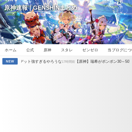
原神速報 | GENSHINまとめ
ホーム
公式
原神
スタレ
ゼンゼロ
当ブログにつ
ト強すぎるやろうな
【原神】瑞希がポンポン30～50万ダメ出し続け
NEW
17時間前