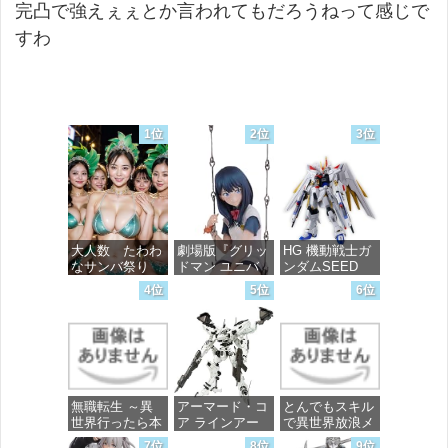
完凸で強えぇぇとか言われてもだろうねって感じで
すわ
1位
2位
3位
大人数 たわわ
劇場版『グリッ
HG 機動戦士ガ
なサンバ祭り
ドマン ユニバ
ンダムSEED
ース』 宝多六
FREEDOM マ
4位
5位
6位
花 wall figure
イティーストラ
価格：¥99
1/7スケール プ
イクフリーダム
ラスチック製
ガンダム 1/144
塗装済み完成品
スケール 色分
フィギュア
け済みプラモデ
ル
価格：¥13,756
無職転生 ～異
アーマード・コ
とんでもスキル
価格：¥4,800
世界行ったら本
ア ラインアー
で異世界放浪メ
気だす～ 20
ク ホワイト・
シ 10 (ガルドコ
7位
8位
9位