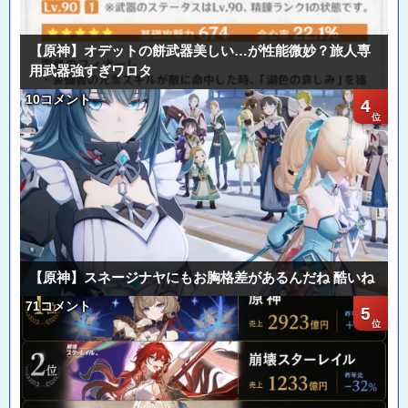
【原神】オデットの餅武器美しい…が性能微妙？旅人専
用武器強すぎワロタ
10コメント
4
【原神】スネージナヤにもお胸格差があるんだね 酷いね
71コメント
5