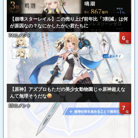
【崩壊スターレイル】この売り上げ前年比「3割減」は何
が原因なの？なにかしたかい君たちに
74コメント
6
【原神】アズプロもただの美少女動物園じゃ原神超えな
んて無理そうだな
15コメント
7