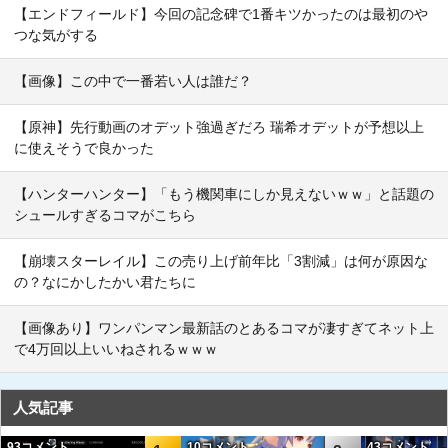
【エンドフィールド】今回の記念碑で1番キツかったのは最初のや
つな気がする
【画像】この中で一番若い人は誰だ？
【原神】先行動画のオデット強過ぎだろ 瑞希オデットが予想以上
に使えそうで良かった
【ハンターハンター】「もう機関車にしか見えないｗｗ」と話題の
シュールすぎるコマがこちら
【崩壊スターレイル】この売り上げ前年比「3割減」は何が原因な
の？なにかしたかい君たちに
【画像あり】ワンパンマン最新話のとあるコマが凄すぎてネット上
で4万回以上いいねされるｗｗｗ
人気記事
93コメント
10コメント
43コメント