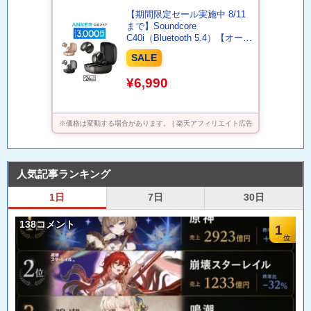
【期間限定セール実施中 8/11
まで】Soundcore
C40i（Bluetooth 5.4）【オープ
ンイヤー型ワイヤレスイヤホ
SALE
ン/イヤーカフ/ IPX4防水規格/
最大21時間再生 / マルチポイン
¥6,990
ト接続】
※価格は変動する場合があります。 | 楽天アフィリエイト広告
人気記事ランキング
1日
7日
30日
138コメント
1