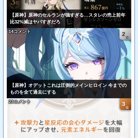
【原神】原神のセルランが強すぎる…スタレの売上前年
比32%減はヤバすぎだろ
14コメント
2
【原神】オデットこれは圧倒的メインヒロイン 今までの
ものを全て過去にする
23コメント
3