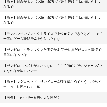
【原神】瑞希がポンポン30～50万ダメ出し続けてるの頭おかしく
なるで
【原神】瑞希がポンポン30～50万ダメ出し続けてるの頭おかしく
なるで
【モンハンサンブレイク】ライズで上位★７まできたけどここから
一気にゲーム難易度爆上がりしだすな
【ゼンゼロ】クラレッタまた電気かよ 完全に炎だが大人の事情で
電気になったな
【ゼンゼロ】ネズミが元ネタなのに立ち位置的に強いジェーンさん
もなかなか珍しいンナ
【原神】マグロヘッド「サンドローネ確保勢おめでとう～パチパ
チ」って動画出してて草
【画像】この中で一番若い人は誰だ？