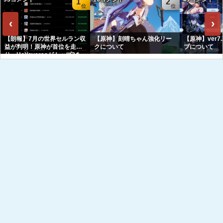
1
2
‹
›
【朗報】7月の世界セルラン収
【原神】刻晴ちゃん強化リー
【原神】ver7
益が判明！原神が首位を走
クについて
プについて
り、HoYoverseがトップ3を
独占へｗｗｗｗｗｗ