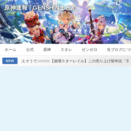
原神速報 | GENSHINまとめ
ホーム
公式
原神
スタレ
ゼンゼロ
当ブログにつ
で
【崩壊スターレイル】この売り上げ前年比「3割減」は何が原因なの
NEW
18時間前