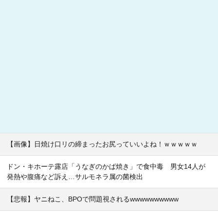
【画像】日焼け口リの締まったお尻っていいよね！ｗｗｗｗｗ
ドン・キホーテ露店「うなぎのかば焼き」で食中毒 男女14人が
発熱や腹痛など訴え…サルモネラ属の菌検出
【悲報】ヤニねこ、BPOで問題視されるwwwwwwwwww