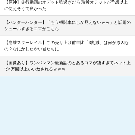
【原神】先行動画のオデット強過ぎだろ 瑞希オデットが予想以上
に使えそうで良かった
【ハンターハンター】「もう機関車にしか見えないｗｗ」と話題の
シュールすぎるコマがこちら
【崩壊スターレイル】この売り上げ前年比「3割減」は何が原因な
の？なにかしたかい君たちに
【画像あり】ワンパンマン最新話のとあるコマが凄すぎてネット上
で4万回以上いいねされるｗｗｗ