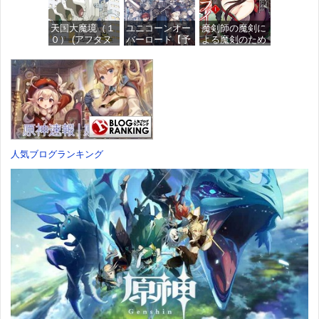
ュア
価格：¥1,949
天国大魔境（１
ユニコーンオー
魔剣師の魔剣に
価格：¥4,676
０） (アフタヌ
バーロード【予
よる魔剣のため
ーンコミック
約特典】
のハーレムライ
ス)
DLC「アトラス
フ (1) (バンブー
×ヴァニラウェ
コミックス)
ア 紋章セッ
価格：¥759
ト」 同梱 -
価格：¥535
Switch
価格：¥7,182
人気ブログランキング