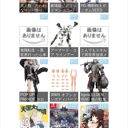
大人数 たわわ
劇場版『グリッ
HG 機動戦士ガ
なサンバ祭り
ドマン ユニバ
ンダムSEED
ース』 宝多六
FREEDOM マ
4位
5位
6位
花 wall figure
イティーストラ
価格：¥99
1/7スケール プ
イクフリーダム
ラスチック製
ガンダム 1/144
塗装済み完成品
スケール 色分
フィギュア
け済みプラモデ
ル
価格：¥13,756
無職転生 ～異
アーマード・コ
とんでもスキル
価格：¥4,800
世界行ったら本
ア ラインアー
で異世界放浪メ
気だす～ 20
ク ホワイト・
シ 10 (ガルドコ
7位
8位
9位
(MFコミック
グリント 全高
ミックス)
ス フラッパー
約160mm 1/72
シリーズ)
スケール プラ
価格：¥726
モデル
価格：¥748
価格：¥7,367
POP UP
30MS オプショ
figma ELDEN
PARADE ホロ
ンボディパーツ
RING 狼の戦鬼
ライブプロダク
アームパーツ&
ノンスケール
10位
11位
12位
ション 獅白ぼ
レッグパーツ
プラスチック製
たん ノンスケ
[カラーC] 色分
塗装済み可動フ
ール プラスチ
け済みプラモデ
ィギュア
ック製 塗装済
ル
み完成品フィギ
価格：¥13,115