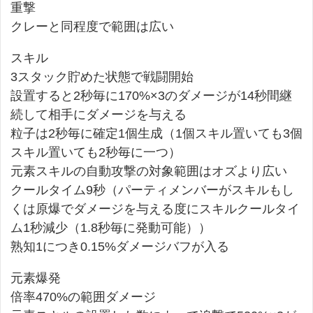
重撃
クレーと同程度で範囲は広い
スキル
3スタック貯めた状態で戦闘開始
設置すると2秒毎に170%×3のダメージが14秒間継
続して相手にダメージを与える
粒子は2秒毎に確定1個生成（1個スキル置いても3個
スキル置いても2秒毎に一つ）
元素スキルの自動攻撃の対象範囲はオズより広い
クールタイム9秒（パーティメンバーがスキルもし
くは原爆でダメージを与える度にスキルクールタイ
ム1秒減少（1.8秒毎に発動可能））
熟知1につき0.15%ダメージバフが入る
元素爆発
倍率470%の範囲ダメージ