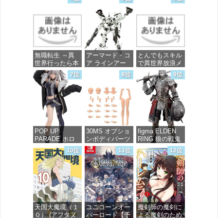
花 wall figure
イティーストラ
価格：¥99
1/7スケール プ
イクフリーダム
ラスチック製
ガンダム 1/144
塗装済み完成品
スケール 色分
フィギュア
け済みプラモデ
ル
価格：¥13,756
無職転生 ～異
アーマード・コ
とんでもスキル
価格：¥4,800
世界行ったら本
ア ラインアー
で異世界放浪メ
気だす～ 20
ク ホワイト・
シ 10 (ガルドコ
7位
8位
9位
(MFコミック
グリント 全高
ミックス)
ス フラッパー
約160mm 1/72
シリーズ)
スケール プラ
価格：¥726
モデル
価格：¥748
価格：¥7,367
POP UP
30MS オプショ
figma ELDEN
PARADE ホロ
ンボディパーツ
RING 狼の戦鬼
ライブプロダク
アームパーツ&
ノンスケール
10位
11位
12位
ション 獅白ぼ
レッグパーツ
プラスチック製
たん ノンスケ
[カラーC] 色分
塗装済み可動フ
ール プラスチ
け済みプラモデ
ィギュア
ック製 塗装済
ル
み完成品フィギ
価格：¥13,115
ュア
価格：¥1,949
天国大魔境（１
ユニコーンオー
魔剣師の魔剣に
価格：¥4,676
０） (アフタヌ
バーロード【予
よる魔剣のため