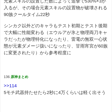
元素スキルの設置した数によって追撃で530%×3が
入るが、その場合元素スキルの設置物が破壊される
90族クールタイム22秒
シンカク以外どのキャラもテスト初期とテスト後期
で大幅に性能変わる（エウルアが氷と物理両刀キャ
ラだったが物理特化になったり、雷電の無双一心状
態が元素ダメージ扱いになったり、甘雨宵宮が60族
に変更されたり）から参考程度に
136:
原神まとめ
>>114
5モチ武器持たせたら2秒に4万くらいは軽く出そう