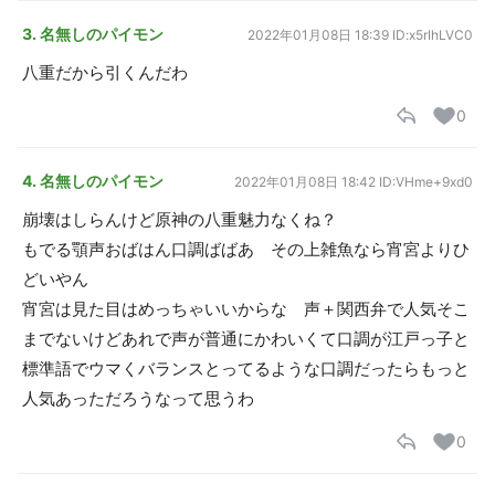
3. 名無しのパイモン
2022年01月08日 18:39
ID:x5rIhLVC0
八重だから引くんだわ
0
4. 名無しのパイモン
2022年01月08日 18:42
ID:VHme+9xd0
崩壊はしらんけど原神の八重魅力なくね？
もでる顎声おばはん口調ばばあ その上雑魚なら宵宮よりひ
どいやん
宵宮は見た目はめっちゃいいからな 声＋関西弁で人気そこ
までないけどあれで声が普通にかわいくて口調が江戸っ子と
標準語でウマくバランスとってるような口調だったらもっと
人気あっただろうなって思うわ
0