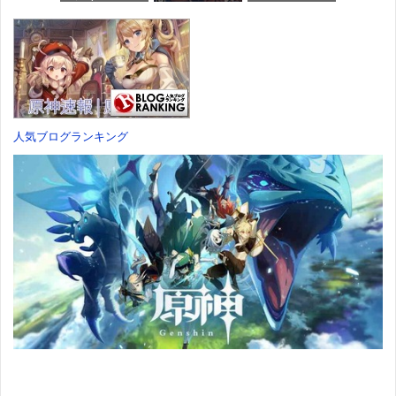
ーンコミック
約特典】
のハーレムライ
ス)
DLC「アトラス
フ (1) (バンブー
×ヴァニラウェ
コミックス)
ア 紋章セッ
価格：¥759
ト」 同梱 -
価格：¥535
Switch
価格：¥7,182
人気ブログランキング