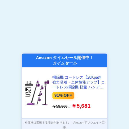
Amazon タイムセール開催中！
タイムセール
掃除機 コードレス【28Kpa超
強力吸引・全体性能アップ】コ
ードレス掃除機 軽量 ハンディ
ー スティッククリーナー USB
91% OFF
充電式 Purple
￥5,681
￥59,800
→
※価格は変動する場合があります。 | Amazonアソシエイト広
告