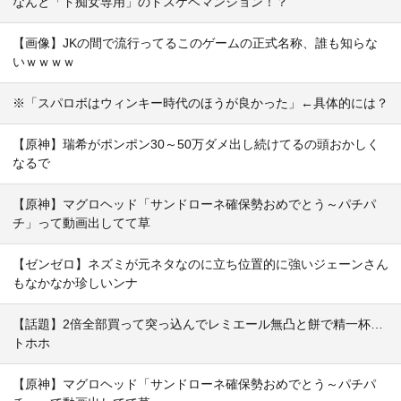
なんと「ド痴女専用」のドスケベマンション！？
【画像】JKの間で流行ってるこのゲームの正式名称、誰も知らな
いｗｗｗｗ
※「スパロボはウィンキー時代のほうが良かった」←具体的には？
【原神】瑞希がポンポン30～50万ダメ出し続けてるの頭おかしく
なるで
【原神】マグロヘッド「サンドローネ確保勢おめでとう～パチパ
チ」って動画出してて草
【ゼンゼロ】ネズミが元ネタなのに立ち位置的に強いジェーンさん
もなかなか珍しいンナ
【話題】2倍全部買って突っ込んでレミエール無凸と餅で精一杯…
トホホ
【原神】マグロヘッド「サンドローネ確保勢おめでとう～パチパ