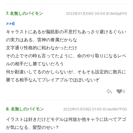
7. 名無しのパイモン
2022年01月09日 00:04
ID:6irlQqFP0
>>6
キャラストにあるが脳筋影の不意打ちあっさり避けるぐらい
の実力はある。雷神の眷属だからな
文字通り性格的に戦わなかっただけ
その上でその時も言ってたように、命のやり取りになるレベ
ルの相手だし勝てないだろう
何か勘違いしてるのかしらないが、そもそも設定的に散兵に
勝てる相手なんてプレイアブルでほぼいないぞ
0
8. 名無しのパイモン
2022年01月09日 01:00
ID:lduWb7PO0
イラストは好きだけどモデルは何故か他キャラに比べてアゴ
が気になる、髪型のせい？