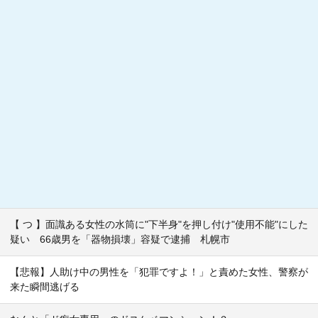
【 つ 】面識ある女性の水筒に"下半身"を押し付け"使用不能"にした
疑い 66歳男を「器物損壊」容疑で逮捕 札幌市
【悲報】人助け中の男性を「犯罪ですよ！」と責めた女性、警察が
来た瞬間逃げる