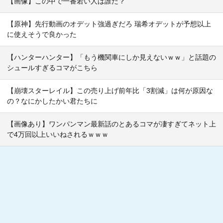
【画像】この中で一番若い人は誰だ？
【原神】先行動画のオデット強過ぎだろ 瑞希オデットが予想以上
に使えそうで良かった
【ハンターハンター】「もう機関車にしか見えないｗｗ」と話題の
シュールすぎるコマがこちら
【崩壊スターレイル】この売り上げ前年比「3割減」は何が原因な
の？なにかしたかい君たちに
【画像あり】ワンパンマン最新話のとあるコマが凄すぎてネット上
で4万回以上いいねされるｗｗｗ