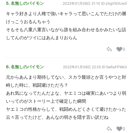
5. 名無しのパイモン
2022年01月08日 21:10
ID:zhgV5OUw0
キャラ好きより人権で強いキャラって思いこんでただけの層
けっこうおるんちゃう
そもそも八重八重言いながら誰を組み合わせるかみたいな話
してんのがツイにはあんまりおらん
0
6. 名無しのパイモン
2022年01月08日 22:25
ID:5eRaFPWk0
元からあんまり期待してない、スカラ饅頭とか言うやつと対
峙した時に、戦闘避けただろ？
あれ気になってたんだよな、ヤエミコは確実にあいつより弱
いってのがストーリー上で確定した瞬間
ヤエミコの性格からして、戦闘めんどくさくて避けたかった
云々言ってたけど、あんなの弱さを隠す言い訳だね
0