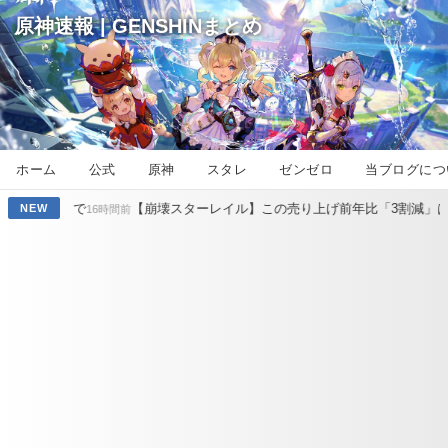
原神速報 | GENSHINまとめ
ホーム
公式
原神
スタレ
ゼンゼロ
当ブログにつ
【崩壊スターレイル】この売り上げ前年比「3割減」は何が原因なの？
NEW
6時間前