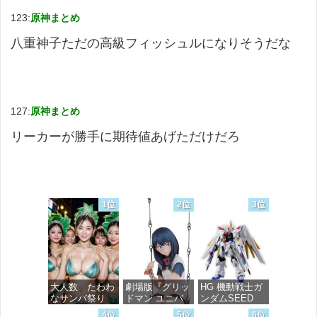
123:
原神まとめ
八重神子ただの高級フィッシュルになりそうだな
127:
原神まとめ
リーカーが勝手に期待値あげただけだろ
1位
2位
3位
大人数 たわわ
劇場版『グリッ
HG 機動戦士ガ
なサンバ祭り
ドマン ユニバ
ンダムSEED
ース』 宝多六
FREEDOM マ
4位
5位
6位