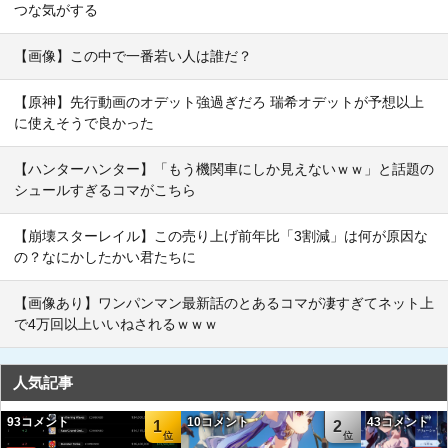
つな気がする
【画像】この中で一番若い人は誰だ？
【原神】先行動画のオデット強過ぎだろ 瑞希オデットが予想以上
に使えそうで良かった
【ハンターハンター】「もう機関車にしか見えないｗｗ」と話題の
シュールすぎるコマがこちら
【崩壊スターレイル】この売り上げ前年比「3割減」は何が原因な
の？なにかしたかい君たちに
【画像あり】ワンパンマン最新話のとあるコマが凄すぎてネット上
で4万回以上いいねされるｗｗｗ
人気記事
93コメント
10コメント
43コメント
1
2