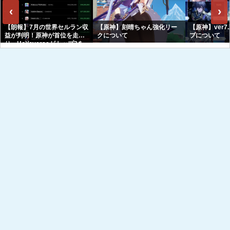
‹
›
【朗報】7月の世界セルラン収
【原神】刻晴ちゃん強化リー
【原神】ver7
益が判明！原神が首位を走
クについて
プについて
り、HoYoverseがトップ3を
独占へｗｗｗｗｗｗ