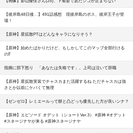
【画像】影山優佳さん(25)、下着姿であたシコが止まらない
【彼岸島48日後…】491話感想 現彼岸島のボス、彼岸王子が登
場！
【原神】星拡散PTはどんなキャラになりそう？
【原神】始めたばかりだけど、もしかしてこのマップ全部行ける
の⁉
指摘に部下怒り 「あなたは失格です」。上司は泣いて辞職
【原神】星拡散実装でチャスカまた活躍するね ただチャスカは強
さとか以前にケバくて無理
【ゼンゼロ】レミエールって餅と凸どっち優先した方が良いンナ？
【原神】エピソード オデット（ショートVer.3） #原神 #オデット
#スネージナヤが来る #原神スネージナヤ