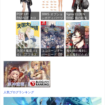
モデル
価格：¥748
価格：¥7,367
POP UP
30MS オプショ
figma ELDEN
PARADE ホロ
ンボディパーツ
RING 狼の戦鬼
ライブプロダク
アームパーツ&
ノンスケール
10位
11位
12位
ション 獅白ぼ
レッグパーツ
プラスチック製
たん ノンスケ
[カラーC] 色分
塗装済み可動フ
ール プラスチ
け済みプラモデ
ィギュア
ック製 塗装済
ル
み完成品フィギ
価格：¥13,115
ュア
価格：¥1,949
天国大魔境（１
ユニコーンオー
魔剣師の魔剣に
価格：¥4,676
０） (アフタヌ
バーロード【予
よる魔剣のため
ーンコミック
約特典】
のハーレムライ
ス)
DLC「アトラス
フ (1) (バンブー
×ヴァニラウェ
コミックス)
ア 紋章セッ
価格：¥759
ト」 同梱 -
価格：¥535
Switch
価格：¥7,182
人気ブログランキング