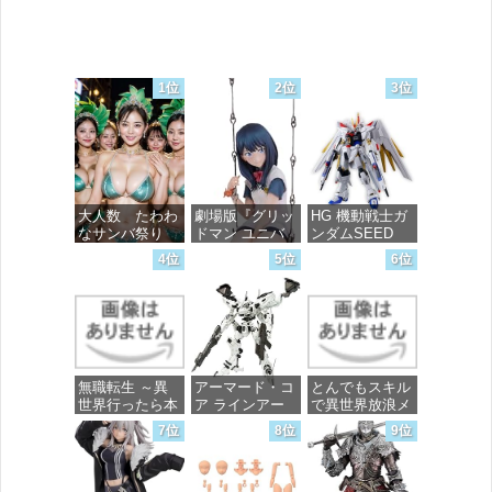
1位
2位
3位
大人数 たわわ
劇場版『グリッ
HG 機動戦士ガ
なサンバ祭り
ドマン ユニバ
ンダムSEED
ース』 宝多六
FREEDOM マ
4位
5位
6位
花 wall figure
イティーストラ
価格：¥99
1/7スケール プ
イクフリーダム
ラスチック製
ガンダム 1/144
塗装済み完成品
スケール 色分
フィギュア
け済みプラモデ
ル
価格：¥13,756
無職転生 ～異
アーマード・コ
とんでもスキル
価格：¥4,800
世界行ったら本
ア ラインアー
で異世界放浪メ
気だす～ 20
ク ホワイト・
シ 10 (ガルドコ
7位
8位
9位
(MFコミック
グリント 全高
ミックス)
ス フラッパー
約160mm 1/72
シリーズ)
スケール プラ
価格：¥726