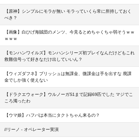
【原神】シンプルにモラが無い モラっていくら常に所持しておく
べき？
【画像】白ひげ海賊団のメンツ、今見るとめちゃくちゃ弱そうｗｗ
ｗｗｗ
【モンハンワイルズ】モンハンシリーズ初プレイなんだけどもこれ
救難信号って好きなだけ出していいん？
【ウィズダフネ】プリッシュは無課金、微課金は手を出すな 廃課
金でしか強く使えない
【ドラクエウォーク】ウルノーガS1まで記録69匹でした マジでこ
ころ濁ったわ
【ウマ娘】ハフバは本当にタクトちゃん来るの？
//リーノ - オペレーター実演