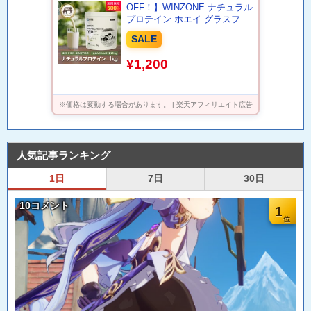
OFF！】WINZONE ナチュラル
プロテイン ホエイ グラスフェ
ッド 1kg お試し3袋セット 食
SALE
品添加物(香甘味料・着色料)不
使用 高タンパク EAA BCAA
¥1,200
WPC アミノ酸スコア100 プロ
テイン 置き換え 健康 美容 筋
トレ ダイエット ウィンゾーン
日本新薬
※価格は変動する場合があります。 | 楽天アフィリエイト広告
人気記事ランキング
1日
7日
30日
10コメント
1