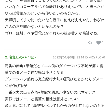
たいならゴローアルベド鍾離以外ありえんだろ。と思ったが
やっぱ雲菫かわいいから使いたいのも分かる。
天賦頃してまで使いたいなら勝手に使えばええやん。わざわ
ざ人の意見聞かないといかんのか？
ゴロー鍾離、ベネ雷電とかそれらの組み替えが候補かね。
0
2. 名無しのパイモン
2022年01月08日 22:14
ID:MlXsRpQv0
定番の赤角+華館だとノエル側のダメージバフ不足が痛く雲
菫でのダメージ伸び幅は小さくなる
ダメージバフ盛れる完凸紀行大剣+逆飛びだとかなりダメー
ジが伸びるが
一番火力の出る赤角+華館で恩恵が少ないのはマイナス
実戦ではノエルと雲菫の相性は意外といいい
多元素パにしても誤差レベルでしか火力が上昇しないのもあ