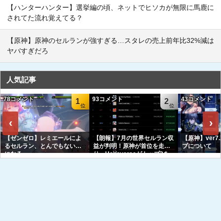
【ハンターハンター】選挙編の頃、ネットでヒソカが無限に馬鹿に
されてた流れ覚えてる？
【原神】原神のセルランが強すぎる…スタレの売上前年比32%減は
ヤバすぎだろ
人気記事
78コメント
93コメント
43コメント
1
2
‹
›
【ゼンゼロ】レミエールによ
【朗報】7月の世界セルラン収
【原神】ver7
るセルラン、とんでもない事
益が判明！原神が首位を走
プについて
になる
り、HoYoverseがトップ3を
独占へｗｗｗｗｗｗ