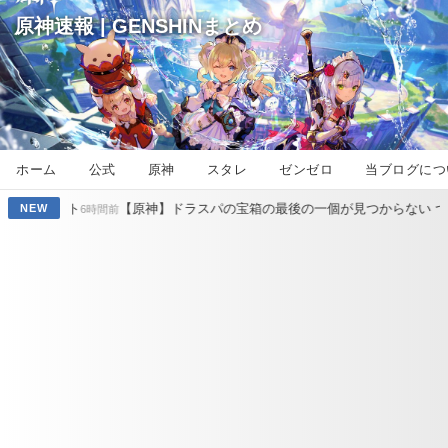
原神速報 | GENSHINまとめ
ホーム
公式
原神
スタレ
ゼンゼロ
当ブログにつ
【原神】ドラスパの宝箱の最後の一個が見つからない つらい
【原
NEW
時間前
17時間前