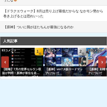
【ドラクエウォーク】8月は売り上げ最低だからな なかモン勢から
巻き上げるとは恐れいった
【原神】ついに我がほたちんが最強になるのか
人気記事
93コメント
43コメント
10コメント
1
2
‹
›
【朗報】7月の世界セルラン収
【原神】ver7.X仮ロードマッ
【原神】刻晴
益が判明！原神が首位を走
プについて
クについて
り、HoYoverseがトップ3を
独占へｗｗｗｗｗｗ