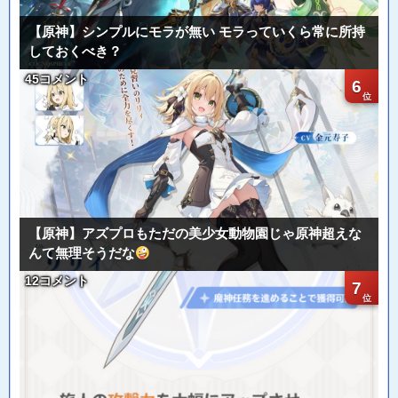
【原神】シンプルにモラが無い モラっていくら常に所持
しておくべき？
45コメント
6
【原神】アズプロもただの美少女動物園じゃ原神超えな
んて無理そうだな
12コメント
7