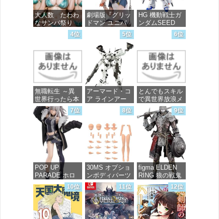
大人数 たわわ
劇場版『グリッ
HG 機動戦士ガ
なサンバ祭り
ドマン ユニバ
ンダムSEED
ース』 宝多六
FREEDOM マ
4位
5位
6位
花 wall figure
イティーストラ
価格：¥99
1/7スケール プ
イクフリーダム
ラスチック製
ガンダム 1/144
塗装済み完成品
スケール 色分
フィギュア
け済みプラモデ
ル
価格：¥13,756
無職転生 ～異
アーマード・コ
とんでもスキル
価格：¥4,800
世界行ったら本
ア ラインアー
で異世界放浪メ
気だす～ 20
ク ホワイト・
シ 10 (ガルドコ
7位
8位
9位
(MFコミック
グリント 全高
ミックス)
ス フラッパー
約160mm 1/72
シリーズ)
スケール プラ
価格：¥726
モデル
価格：¥748
価格：¥7,367
POP UP
30MS オプショ
figma ELDEN
PARADE ホロ
ンボディパーツ
RING 狼の戦鬼
ライブプロダク
アームパーツ&
ノンスケール
10位
11位
12位
ション 獅白ぼ
レッグパーツ
プラスチック製
たん ノンスケ
[カラーC] 色分
塗装済み可動フ
ール プラスチ
け済みプラモデ
ィギュア
ック製 塗装済
ル