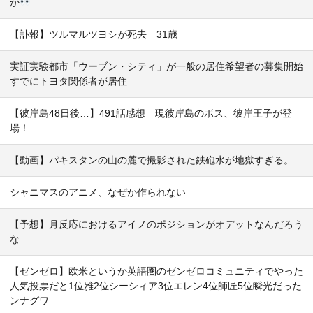
か
【訃報】ツルマルツヨシが死去 31歳
実証実験都市「ウーブン・シティ」が一般の居住希望者の募集開始
すでにトヨタ関係者が居住
【彼岸島48日後…】491話感想 現彼岸島のボス、彼岸王子が登
場！
【動画】パキスタンの山の麓で撮影された鉄砲水が地獄すぎる。
シャニマスのアニメ、なぜか作られない
【予想】月反応におけるアイノのポジションがオデットなんだろう
な
【ゼンゼロ】欧米というか英語圏のゼンゼロコミュニティでやった
人気投票だと1位雅2位シーシィア3位エレン4位師匠5位瞬光だった
ンナグワ