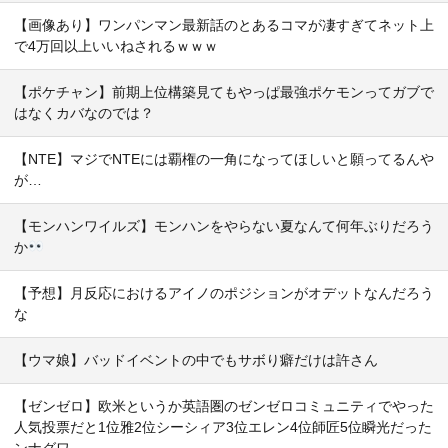
【画像あり】ワンパンマン最新話のとあるコマが凄すぎてネット上
で4万回以上いいねされるｗｗｗ
【ポケチャン】前期上位構築見てもやっぱ最強ポケモンってガブで
はなくカバなのでは？
【NTE】マジでNTEには覇権の一角になってほしいと願ってるんや
が…
【モンハンワイルズ】モンハンをやらない夏なんて何年ぶりだろう
か
【予想】月反応におけるアイノのポジションがオデットなんだろう
な
【ウマ娘】バッドイベントの中でもサボり癖だけは許さん
【ゼンゼロ】欧米というか英語圏のゼンゼロコミュニティでやった
人気投票だと1位雅2位シーシィア3位エレン4位師匠5位瞬光だった
ンナグワ