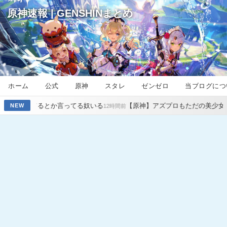
原神速報 | GENSHINまとめ
ホーム
公式
原神
スタレ
ゼンゼロ
当ブログにつ
言ってる奴いる
【原神】アズプロもただの美少女動物園じゃ原神超え
NEW
12時間前