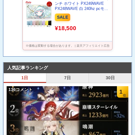
ンチ ホワイト PX249WAVE
PX248WAVE 白 240hz pcモニ
ター 120Hz 144Hz 165Hz 対応
SALE
モニター ピンク ブルー ベージ
ュ フルHD IPS HDR ノングレ
¥18,500
ア スピーカー内蔵 VESA 23.8
インチ 液晶 ディスプレイ ピク
シオ 公式 【最大5年保証】
※価格は変動する場合があります。 | 楽天アフィリエイト広告
人気記事ランキング
1日
7日
30日
136コメント
1