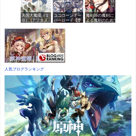
み完成品フィギ
価格：¥13,115
ュア
価格：¥1,949
天国大魔境（１
ユニコーンオー
魔剣師の魔剣に
価格：¥4,676
０） (アフタヌ
バーロード【予
よる魔剣のため
ーンコミック
約特典】
のハーレムライ
ス)
DLC「アトラス
フ (1) (バンブー
×ヴァニラウェ
コミックス)
ア 紋章セッ
価格：¥759
ト」 同梱 -
価格：¥535
Switch
価格：¥7,182
人気ブログランキング