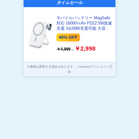
タイムセール
モバイルバッテリー MagSafe
対応 16000ｍAh PD22.5W急速
充電 3台同時充電可能 大容量
マグネット式 マグセーフ スマ
40% OFF
ホ充電器 LCD電量残量表示
USB-A出力ポート/Type-C出入
￥2,998
￥4,999
→
力ポート ワイヤレス充電器 ス
タンド付き 軽量 PSE認証済み
iPhone 17/16/15/14/13シリーズ
機内持ち込み可 旅行/出張/アウ
※価格は変動する場合があります。 | Amazonアソシエイト広
トドア/キャンプ/停電対策/防災
告