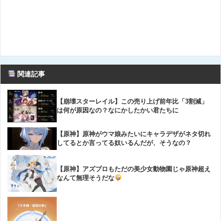
関連記事
【崩壊スターレイル】この売り上げ前年比「3割減」
は何が原因なの？なにかしたかい君たちに
【原神】原神がウマ娘みたいにキャラデザがネタ切れ
してるとか言ってる奴いるんだが、そうなの？
【原神】アズプロもただの美少女動物園じゃ原神超え
なんて無理そうだな