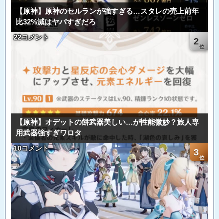
【原神】原神のセルランが強すぎる…スタレの売上前年
比32%減はヤバすぎだろ
22コメント
2
【原神】オデットの餅武器美しい…が性能微妙？旅人専
用武器強すぎワロタ
10コメント
3