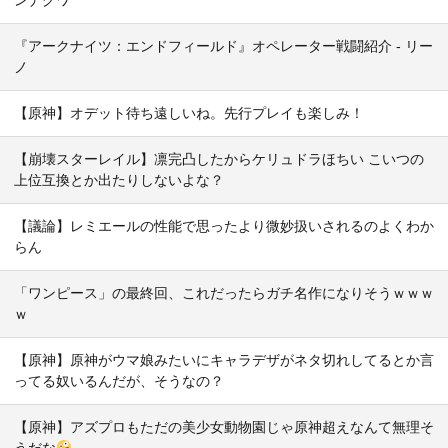
『アークナイツ：エンドフィールド』オペレーター戦闘紹介 - リー
ノ
【原神】オデット待ち遠しいね。先行プレイも楽しみ！
【崩壊スターレイル】凛完凸したからケリュドラほちい こいつの
上位互換とか出たりしないよな？
【議論】レミエールの性能で思ったより微妙扱いされるのよくわか
らん
「ワンピース」の最終回、これだったらガチ名作になりそうｗｗｗ
ｗ
【原神】原神がウマ娘みたいにキャラデザがネタ切れしてるとか言
ってる奴いるんだが、そうなの？
【原神】アズプロもただの美少女動物園じゃ原神超えなんて無理そ
うだな