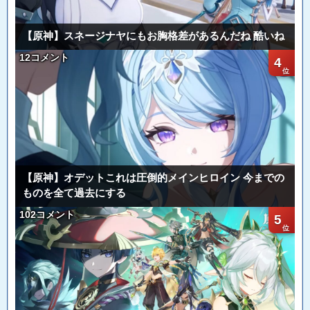
【原神】スネージナヤにもお胸格差があるんだね 酷いね
12コメント
4
【原神】オデットこれは圧倒的メインヒロイン 今までの
ものを全て過去にする
102コメント
5