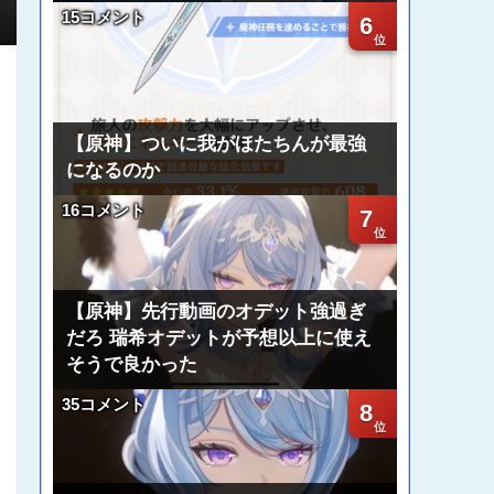
15コメント
6
【原神】ついに我がほたちんが最強
になるのか
16コメント
7
【原神】先行動画のオデット強過ぎ
だろ 瑞希オデットが予想以上に使え
そうで良かった
35コメント
8