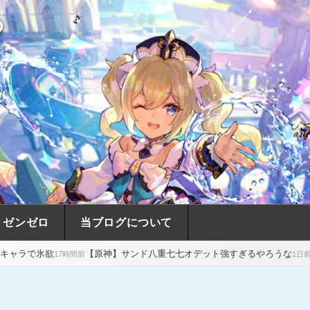
め
ゼンゼロ
当ブログについて
【原神】サンド八重七七オデット強すぎるやろうな
【原神】瑞希がポ
間前
1日前