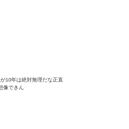
が10年は絶対無理だな正直
想像できん