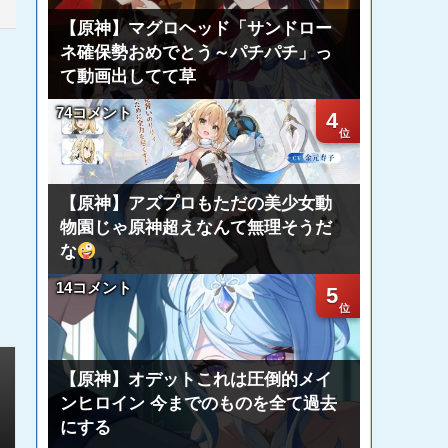
【原神】マグロヘッド「サンドロー
ネ確保勢おめでとう～パチパチ」っ
て動画出してて草
74コメント
4
【原神】アズプロもただの美少女動
物園じゃ原神超えなんて無理そうだ
な
14コメント
5
【原神】オデットこれは圧倒的メイ
ンヒロイン 今までのものを全て過去
にする