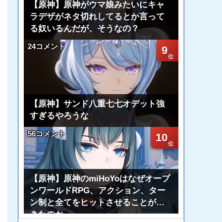
【原神】原神がウマ娘みたいにキャ
ラデザがネタ切れしてるとか言って
る奴いるんだが、そうなの？
24コメント
9
【原神】サンド八重七七オデット強
すぎるやろうな
56コメント
10
【原神】原神のmiHoYoはなぜオープ
ンワールドRPG、アクション、ター
ン制と全てをヒットさせることがで
きたのか