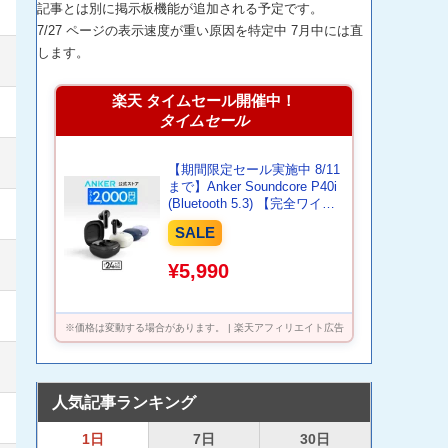
記事とは別に掲示板機能が追加される予定です。
7/27 ページの表示速度が重い原因を特定中 7月中には直
します。
楽天 タイムセール開催中！
タイムセール
【期間限定セール実施中 8/11
まで】Anker Soundcore P40i
(Bluetooth 5.3) 【完全ワイヤ
レスイヤホン/ウルトラノイズ
SALE
キャンセリング 2.0 / マルチ
ポイント接続 / 最大60時間再
¥5,990
生 / PSE技術基準適合】
※価格は変動する場合があります。 | 楽天アフィリエイト広告
人気記事ランキング
1日
7日
30日