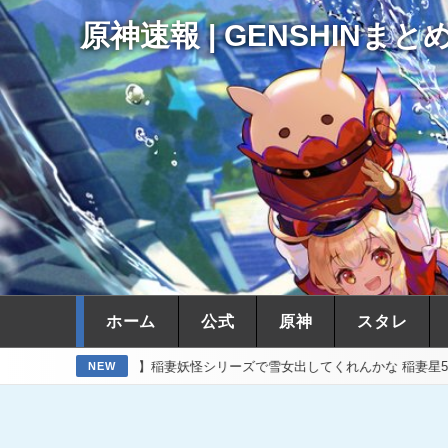
原神速報 | GENSHINまと
ホーム
公式
原神
スタレ
【原神】稲妻妖怪シリーズで雪女出してくれんかな 稲妻星5キャラで氷欲
NEW
17時