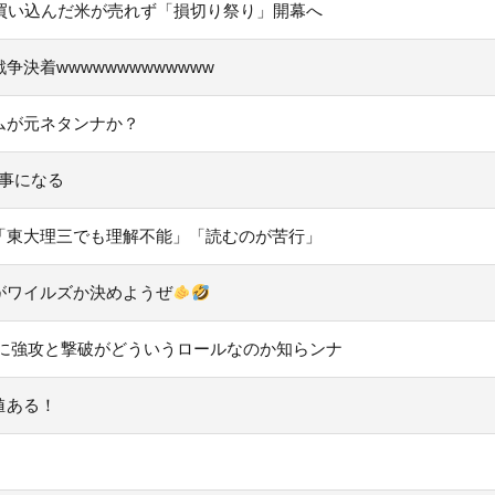
買い込んだ米が売れず「損切り祭り」開幕へ
決着wwwwwwwwwwwww
ムが元ネタンナか？
い事になる
「東大理三でも理解不能」「読むのが苦行」
がワイルズか決めようぜ
だに強攻と撃破がどういうロールなのか知らンナ
値ある！