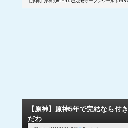
【原神】原神のmiHoYoはなぜオープンワールドR
【原神】原神5年で完結なら付
だわ