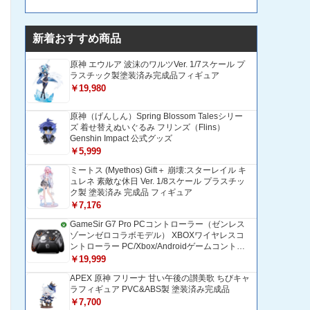
新着おすすめ商品
原神 エウルア 波沫のワルツVer. 1/7スケール プ
ラスチック製塗装済み完成品フィギュア
￥19,980
原神（げんしん）Spring Blossom Talesシリー
ズ 着せ替えぬいぐるみ フリンズ（Flins）
Genshin Impact 公式グッズ
￥5,999
ミートス (Myethos) Gift＋ 崩壊:スターレイル キ
ュレネ 素敵な休日 Ver. 1/8スケール プラスチッ
ク製 塗装済み 完成品 フィギュア
￥7,176
GameSir G7 Pro PCコントローラー（ゼンレス
ゾーンゼロコラボモデル） XBOXワイヤレスコ
ントローラー PC/Xbox/Androidゲームコントロ
ーラー 1200mAH大容量バッテリー TMRホール
￥19,999
効果スティック 1000Hzポーリングレート ZZZ
APEX 原神 フリーナ 甘い午後の讃美歌 ちびキャ
コントローラー 追加ボタン＆トリガー/グリップ
ラフィギュア PVC&ABS製 塗装済み完成品
振動モーター搭載 トリガーストップ＆背面ボタ
ンロック付きゲームパッド 光学式マイクロスイ
￥7,700