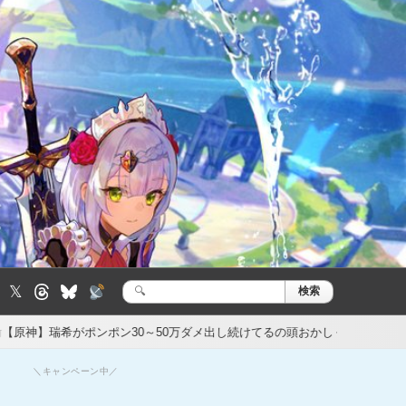
𝕏
検索
検
索:
ンポン30～50万ダメ出し続けてるの頭おかしくなるで
【原神】マグロヘ
1日前
＼キャンペーン中／