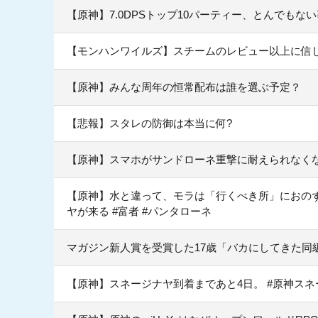
【原神】7.0DPSトップ10パーティー、とんでもな
【モンハンワイルズ】スチームのレビュー以上に信
【原神】みんな周年の恒常配布は誰を選ぶ予定？
【悲報】スタレの防御は本当に何?
【原神】スマホがサンドローネ重撃に耐えられなく
【原神】水と違って、モラは「行くべき所」におのず
ヤが来る #富者 #パンタローネ
マガジン新人賞を受賞した17歳「バカにしてきた同
【原神】スネージナヤ到着まであと4日。 #原神スネ