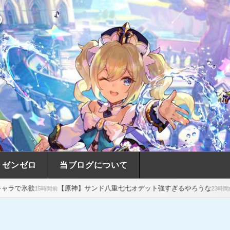
め
ゼンゼロ
当ブログについて
【原神】サンド八重七七オデット強すぎるやろうな
【原神】瑞希がポン
23時間前