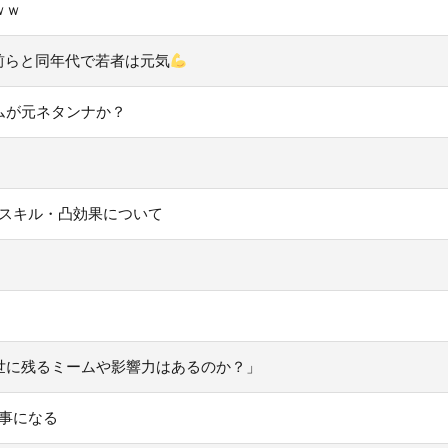
ｗｗ
お前らと同年代で若者は元気
ムが元ネタンナか？
タ」のスキル・凸効果について
世に残るミームや影響力はあるのか？」
い事になる