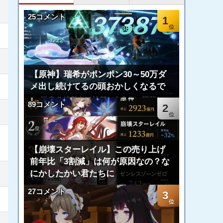
25コメント
1
【原神】瑞希がポンポン30～50万ダ
メ出し続けてるの頭おかしくなるで
89コメント
2
【崩壊スターレイル】この売り上げ
前年比「3割減」は何が原因なの？な
にかしたかい君たちに
27コメント
3