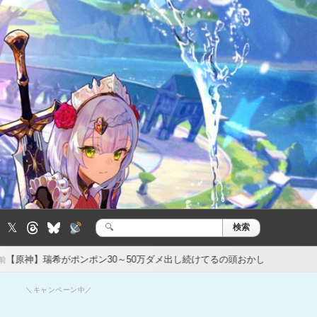
𝕏
検索
検
索:
ポン30～50万ダメ出し続けてるの頭おかしくなるで
【原神】マグロヘッ
1日前
＼キャンペーン中／