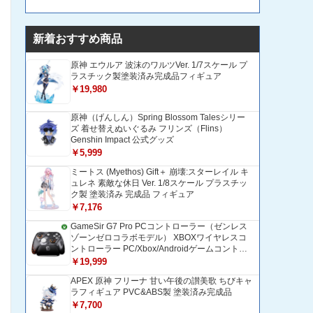
新着おすすめ商品
原神 エウルア 波沫のワルツVer. 1/7スケール プ
ラスチック製塗装済み完成品フィギュア
￥19,980
原神（げんしん）Spring Blossom Talesシリー
ズ 着せ替えぬいぐるみ フリンズ（Flins）
Genshin Impact 公式グッズ
￥5,999
ミートス (Myethos) Gift＋ 崩壊:スターレイル キ
ュレネ 素敵な休日 Ver. 1/8スケール プラスチッ
ク製 塗装済み 完成品 フィギュア
￥7,176
GameSir G7 Pro PCコントローラー（ゼンレス
ゾーンゼロコラボモデル） XBOXワイヤレスコ
ントローラー PC/Xbox/Androidゲームコントロ
ーラー 1200mAH大容量バッテリー TMRホール
￥19,999
効果スティック 1000Hzポーリングレート ZZZ
APEX 原神 フリーナ 甘い午後の讃美歌 ちびキャ
コントローラー 追加ボタン＆トリガー/グリップ
ラフィギュア PVC&ABS製 塗装済み完成品
振動モーター搭載 トリガーストップ＆背面ボタ
ンロック付きゲームパッド 光学式マイクロスイ
￥7,700