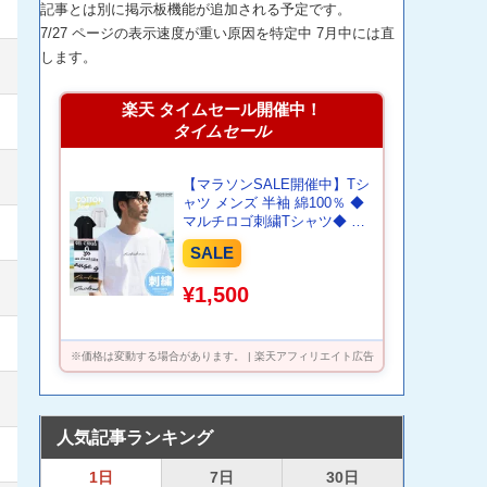
記事とは別に掲示板機能が追加される予定です。
7/27 ページの表示速度が重い原因を特定中 7月中には直
します。
楽天 タイムセール開催中！
タイムセール
【マラソンSALE開催中】Tシ
ャツ メンズ 半袖 綿100％ ◆
マルチロゴ刺繍Tシャツ◆ 白T
シャツ おしゃれ メンズ Tシャ
SALE
ツ 刺繍 柄 ブランド カラー ペ
アルック カップル 夏 夏服 春
¥1,500
服 春夏 服
※価格は変動する場合があります。 | 楽天アフィリエイト広告
人気記事ランキング
1日
7日
30日