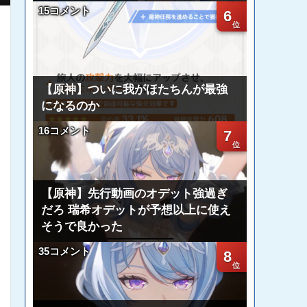
15コメント
6
【原神】ついに我がほたちんが最強
になるのか
16コメント
7
【原神】先行動画のオデット強過ぎ
だろ 瑞希オデットが予想以上に使え
そうで良かった
35コメント
8