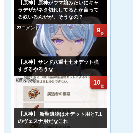
【原神】原神がウマ娘みたいにキャ
ラデザがネタ切れしてるとか言って
る奴いるんだが、そうなの？
23コメント
9
【原神】サンド八重七七オデット強
すぎるやろうな
8コメント
10
【原神】 新聖遺物はオデット用と7.1
のヴェスナ用だなこれ