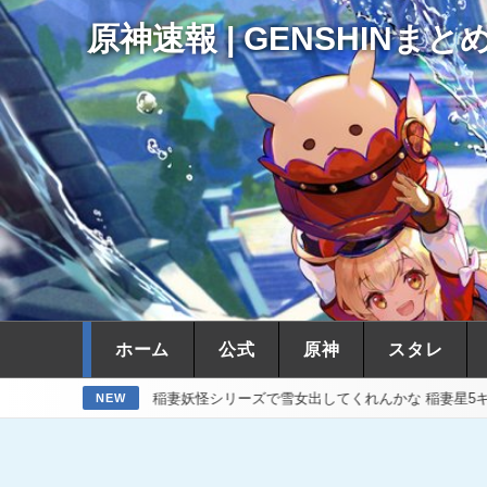
原神速報 | GENSHINまと
ホーム
公式
原神
スタレ
神】稲妻妖怪シリーズで雪女出してくれんかな 稲妻星5キャラで氷欲
NEW
15時間前