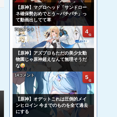
【原神】マグロヘッド「サンドロー
ネ確保勢おめでとう～パチパチ」っ
て動画出してて草
74コメント
4
【原神】アズプロもただの美少女動
物園じゃ原神超えなんて無理そうだ
な
14コメント
5
【原神】オデットこれは圧倒的メイ
ンヒロイン 今までのものを全て過去
にする