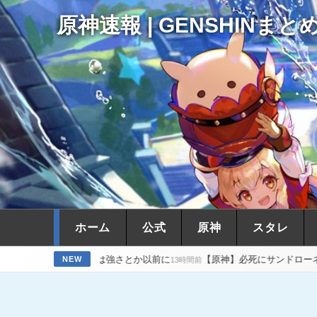
原神速報 | GENSHINまと
ホーム
公式
原神
スタレ
スカは強さとか以前に
【原神】必死にサンドローネ下げしてるのはVP
NEW
13時間前