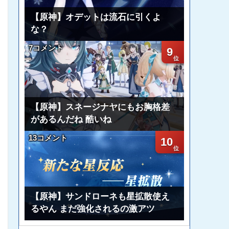
【原神】オデットは流石に引くよ
な？
7コメント
9
【原神】スネージナヤにもお胸格差
があるんだね 酷いね
13コメント
10
【原神】サンドローネも星拡散使え
るやん まだ強化されるの激アツ