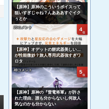
【原神】原神のこういうボイスって
狙いすぎじゃね？んあああすぐイク
ぅとか
20コメント
4
【原神】オデットの餅武器美しい…
が性能微妙？旅人専用武器強すぎワ
ロタ
49コメント
5
【原神】原神の『雷電将軍』が許さ
れた理由、誰も分からないし何故人
気なのかも分からない