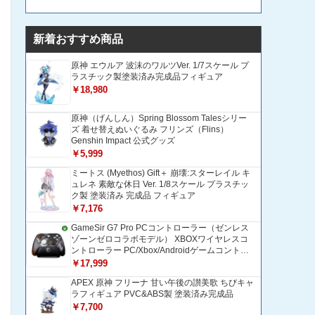
新着おすすめ商品
原神 エウルア 波沫のワルツVer. 1/7スケール プ
ラスチック製塗装済み完成品フィギュア
￥18,980
原神（げんしん）Spring Blossom Talesシリー
ズ 着せ替えぬいぐるみ フリンズ（Flins）
Genshin Impact 公式グッズ
￥5,999
ミートス (Myethos) Gift＋ 崩壊:スターレイル キ
ュレネ 素敵な休日 Ver. 1/8スケール プラスチッ
ク製 塗装済み 完成品 フィギュア
￥7,176
GameSir G7 Pro PCコントローラー（ゼンレス
ゾーンゼロコラボモデル） XBOXワイヤレスコ
ントローラー PC/Xbox/Androidゲームコントロ
ーラー 1200mAH大容量バッテリー TMRホール
￥17,999
効果スティック 1000Hzポーリングレート ZZZ
APEX 原神 フリーナ 甘い午後の讃美歌 ちびキャ
コントローラー 追加ボタン＆トリガー/グリップ
ラフィギュア PVC&ABS製 塗装済み完成品
振動モーター搭載 トリガーストップ＆背面ボタ
ンロック付きゲームパッド 光学式マイクロスイ
￥7,700