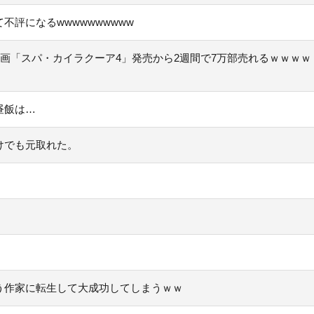
評になるwwwwwwwwww
漫画「スパ・カイラクーア4」発売から2週間で7万部売れるｗｗｗｗ
昼飯は…
けでも元取れた。
う作家に転生して大成功してしまうｗｗ