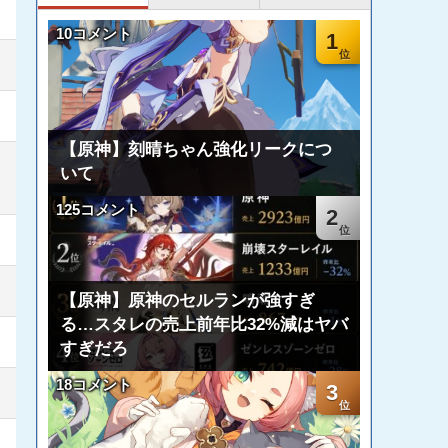
10コメント
1
【原神】刻晴ちゃん強化リークにつ
いて
125コメント
2
【原神】原神のセルランが強すぎ
る…スタレの売上前年比32%減はヤバ
すぎだろ
18コメント
3