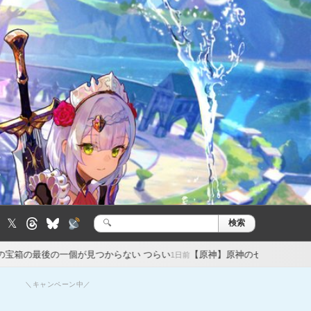
𝕏
検索
検
索:
が見つからない つらい
【原神】原神のセルランが強すぎる…スタレの売上
1日前
＼キャンペーン中／