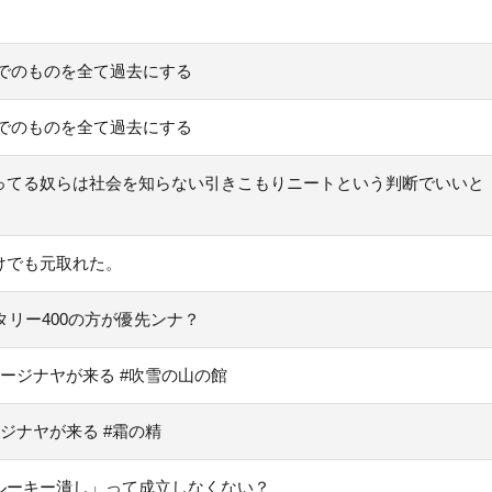
でのものを全て過去にする
でのものを全て過去にする
ってる奴らは社会を知らない引きこもりニートという判断でいいと
けでも元取れた。
タリー400の方が優先ンナ？
ネージナヤが来る #吹雪の山の館
ジナヤが来る #霜の精
ルーキー潰し」って成立しなくない？