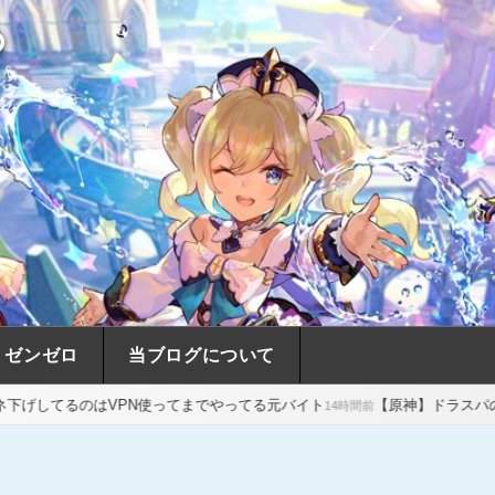
め
ゼンゼロ
当ブログについて
N使ってまでやってる元バイト
【原神】ドラスパの宝箱の最後の一個
14時間前