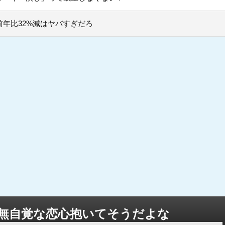
年比32%減はヤバすぎだろ
無自覚な恋心抱いてそうだよな