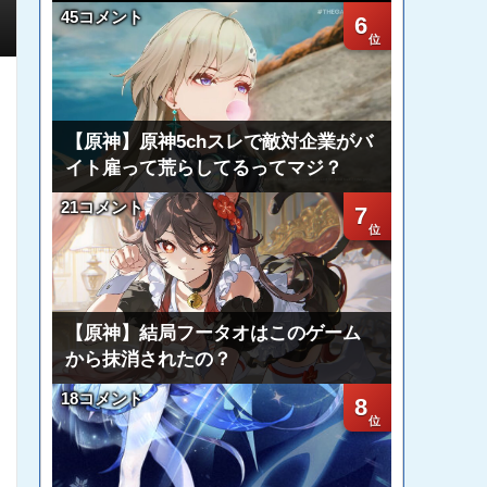
45コメント
6
【原神】原神5chスレで敵対企業がバ
イト雇って荒らしてるってマジ？
21コメント
7
【原神】結局フータオはこのゲーム
から抹消されたの？
18コメント
8