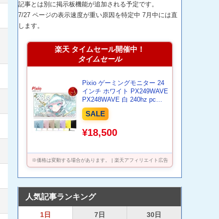
記事とは別に掲示板機能が追加される予定です。
7/27 ページの表示速度が重い原因を特定中 7月中には直
します。
楽天 タイムセール開催中！
タイムセール
Pixio ゲーミングモニター 24
インチ ホワイト PX249WAVE
PX248WAVE 白 240hz pcモ
ニター 120Hz 144Hz 165Hz
SALE
対応 モニター ピンク ブルー
ベージュ フルHD IPS HDR ノ
¥18,500
ングレア スピーカー内蔵
VESA 23.8インチ 液晶 ディ
スプレイ ピクシオ 公式 【最
大5年保証】
※価格は変動する場合があります。 | 楽天アフィリエイト広告
人気記事ランキング
1日
7日
30日