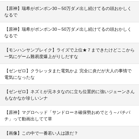
【原神】瑞希がポンポン30～50万ダメ出し続けてるの頭おかしく
なるで
【原神】瑞希がポンポン30～50万ダメ出し続けてるの頭おかしく
なるで
【モンハンサンブレイク】ライズで上位★７まできたけどここから
一気にゲーム難易度爆上がりしだすな
【ゼンゼロ】クラレッタまた電気かよ 完全に炎だが大人の事情で
電気になったな
【ゼンゼロ】ネズミが元ネタなのに立ち位置的に強いジェーンさん
もなかなか珍しいンナ
【原神】マグロヘッド「サンドローネ確保勢おめでとう～パチパ
チ」って動画出してて草
【画像】この中で一番若い人は誰だ？