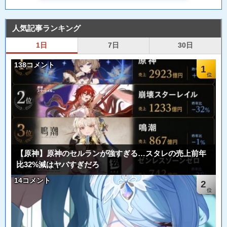
人気記事ランキング
1日
7日
30日
138コメント
1
【原神】原神のセルランが強すぎる…スタレの売上前年
比32%減はヤバすぎだろ
14コメント
2