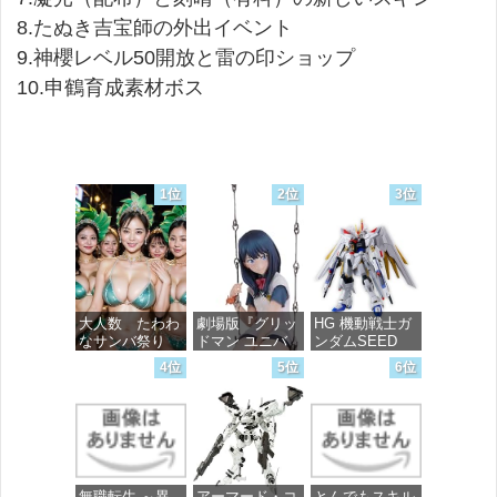
8.たぬき吉宝師の外出イベント
9.神櫻レベル50開放と雷の印ショップ
10.申鶴育成素材ボス
1位
2位
3位
大人数 たわわ
劇場版『グリッ
HG 機動戦士ガ
なサンバ祭り
ドマン ユニバ
ンダムSEED
ース』 宝多六
FREEDOM マ
4位
5位
6位
花 wall figure
イティーストラ
価格：¥99
1/7スケール プ
イクフリーダム
ラスチック製
ガンダム 1/144
塗装済み完成品
スケール 色分
フィギュア
け済みプラモデ
ル
価格：¥13,756
無職転生 ～異
アーマード・コ
とんでもスキル