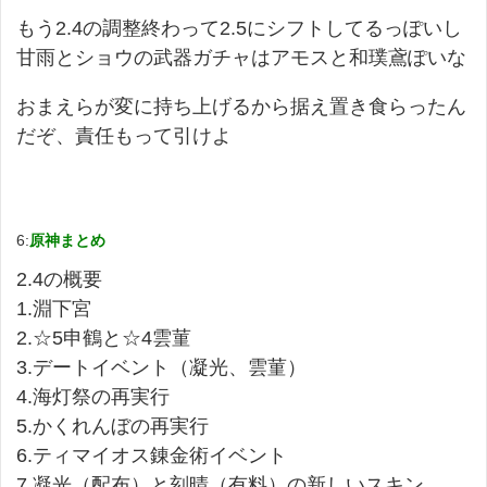
もう2.4の調整終わって2.5にシフトしてるっぽいし
甘雨とショウの武器ガチャはアモスと和璞鳶ぽいな
おまえらが変に持ち上げるから据え置き食らったん
だぞ、責任もって引けよ
6:
原神まとめ
2.4の概要
1.淵下宮
2.☆5申鶴と☆4雲菫
3.デートイベント（凝光、雲菫）
4.海灯祭の再実行
5.かくれんぼの再実行
6.ティマイオス錬金術イベント
7.凝光（配布）と刻晴（有料）の新しいスキン