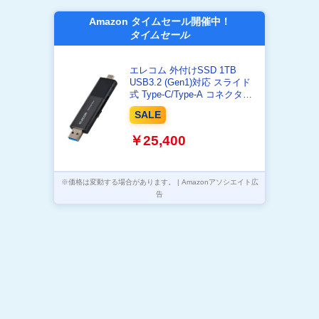
Amazon タイムセール開催中！
タイムセール
エレコム 外付けSSD 1TB
USB3.2 (Gen1)対応 スライド
式 Type-C/Type-A コネクタ
iPhone/iPad 対応 ブラック
SALE
ESD-EAWB1000GBK
￥25,400
※価格は変動する場合があります。 | Amazonアソシエイト広
告