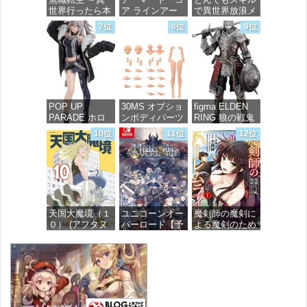
価格：¥4,800
世界行ったら本
ア ラインアー
で異世界放浪メ
気だす～ 20
ク ホワイト・
シ 10 (ガルドコ
7位
8位
9位
(MFコミック
グリント 全高
ミックス)
ス フラッパー
約160mm 1/72
シリーズ)
スケール プラ
価格：¥726
モデル
価格：¥748
価格：¥7,367
POP UP
30MS オプショ
figma ELDEN
PARADE ホロ
ンボディパーツ
RING 狼の戦鬼
ライブプロダク
アームパーツ&
ノンスケール
10位
11位
12位
ション 獅白ぼ
レッグパーツ
プラスチック製
たん ノンスケ
[カラーC] 色分
塗装済み可動フ
ール プラスチ
け済みプラモデ
ィギュア
ック製 塗装済
ル
み完成品フィギ
価格：¥13,115
ュア
価格：¥1,949
天国大魔境（１
ユニコーンオー
魔剣師の魔剣に
価格：¥4,676
０） (アフタヌ
バーロード【予
よる魔剣のため
ーンコミック
約特典】
のハーレムライ
ス)
DLC「アトラス
フ (1) (バンブー
×ヴァニラウェ
コミックス)
ア 紋章セッ
価格：¥759
ト」 同梱 -
価格：¥535
Switch