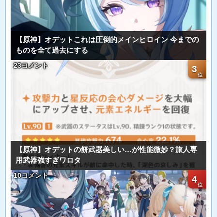
【原神】オデットこれは圧倒的メインヒロイン 今までの
ものを全て過去にする
23コメント
3
【原神】オデットの餅武器美しい…が性能微妙？旅人専
用武器強すぎワロタ
10コメント
4