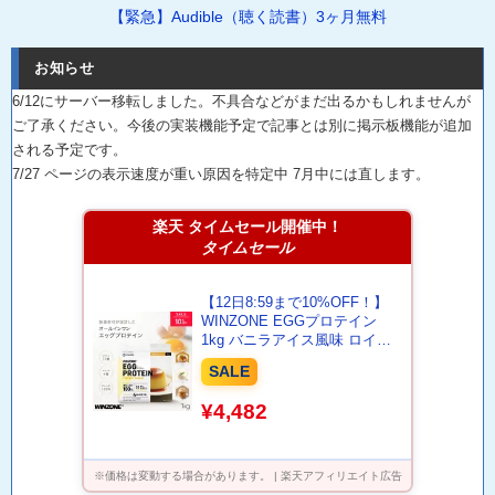
【緊急】Audible（聴く読書）3ヶ月無料
お知らせ
6/12にサーバー移転しました。不具合などがまだ出るかもしれませんが
ご了承ください。今後の実装機能予定で記事とは別に掲示板機能が追加
される予定です。
7/27 ページの表示速度が重い原因を特定中 7月中には直します。
楽天 タイムセール開催中！
タイムセール
【12日8:59まで10%OFF！】
WINZONE EGGプロテイン
1kg バニラアイス風味 ロイヤ
ルミルクティー風味 濃厚カラ
SALE
メルプリン風味 プロテイン エ
ッグプロテイン ウィンゾーン
¥4,482
日本新薬
※価格は変動する場合があります。 | 楽天アフィリエイト広告