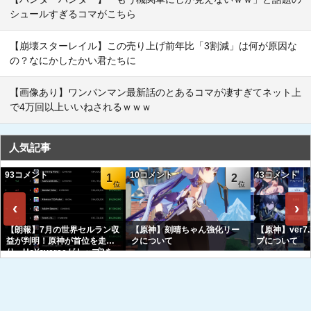
シュールすぎるコマがこちら
【崩壊スターレイル】この売り上げ前年比「3割減」は何が原因な
の？なにかしたかい君たちに
【画像あり】ワンパンマン最新話のとあるコマが凄すぎてネット上
で4万回以上いいねされるｗｗｗ
人気記事
93コメント
10コメント
43コメント
1
2
‹
›
【朗報】7月の世界セルラン収
【原神】刻晴ちゃん強化リー
【原神】ver7
益が判明！原神が首位を走
クについて
プについて
り、HoYoverseがトップ3を
独占へｗｗｗｗｗｗ