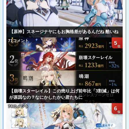
【原神】スネージナヤにもお胸格差があるんだね 酷いね
71コメント
5
【崩壊スターレイル】この売り上げ前年比「3割減」は何
が原因なの？なにかしたかい君たちに
74コメント
6