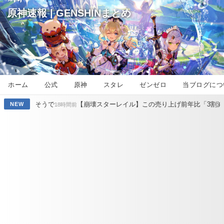
原神速報 | GENSHINまとめ
ホーム
公式
原神
スタレ
ゼンゼロ
当ブログにつ
【崩壊スターレイル】この売り上げ前年比「3割減」は何が原因なの？
NEW
8時間前