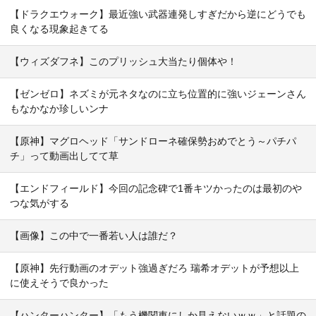
【ドラクエウォーク】最近強い武器連発しすぎだから逆にどうでも
良くなる現象起きてる
【ウィズダフネ】このプリッシュ大当たり個体や！
【ゼンゼロ】ネズミが元ネタなのに立ち位置的に強いジェーンさん
もなかなか珍しいンナ
【原神】マグロヘッド「サンドローネ確保勢おめでとう～パチパ
チ」って動画出してて草
【エンドフィールド】今回の記念碑で1番キツかったのは最初のや
つな気がする
【画像】この中で一番若い人は誰だ？
【原神】先行動画のオデット強過ぎだろ 瑞希オデットが予想以上
に使えそうで良かった
【ハンターハンター】「もう機関車にしか見えないｗｗ」と話題の