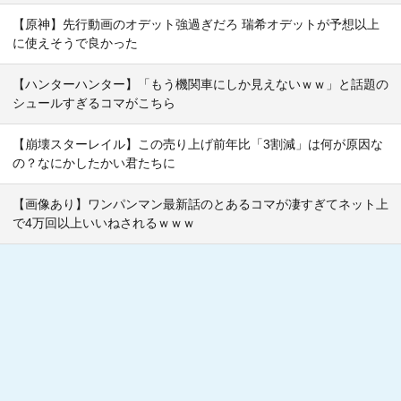
【原神】先行動画のオデット強過ぎだろ 瑞希オデットが予想以上
に使えそうで良かった
【ハンターハンター】「もう機関車にしか見えないｗｗ」と話題の
シュールすぎるコマがこちら
【崩壊スターレイル】この売り上げ前年比「3割減」は何が原因な
の？なにかしたかい君たちに
【画像あり】ワンパンマン最新話のとあるコマが凄すぎてネット上
で4万回以上いいねされるｗｗｗ