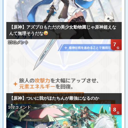
【原神】アズプロもただの美少女動物園じゃ原神超えな
んて無理そうだな
15コメント
7
【原神】ついに我がほたちんが最強になるのか
102コメント
8