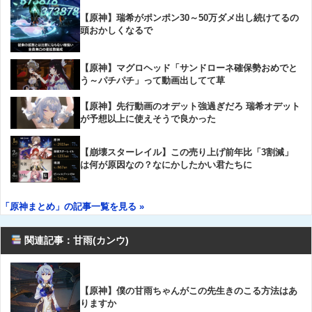
【原神】瑞希がポンポン30～50万ダメ出し続けてるの
頭おかしくなるで
【原神】マグロヘッド「サンドローネ確保勢おめでと
う～パチパチ」って動画出してて草
【原神】先行動画のオデット強過ぎだろ 瑞希オデット
が予想以上に使えそうで良かった
【崩壊スターレイル】この売り上げ前年比「3割減」
は何が原因なの？なにかしたかい君たちに
「原神まとめ」の記事一覧を見る »
関連記事：甘雨(カンウ)
【原神】僕の甘雨ちゃんがこの先生きのこる方法はあ
りますか