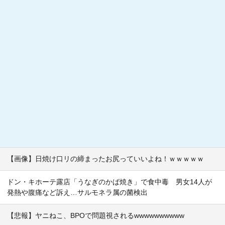
【画像】日焼け口リの締まったお尻っていいよね！ｗｗｗｗｗ
ドン・キホーテ露店「うなぎのかば焼き」で食中毒 男女14人が
発熱や腹痛など訴え…サルモネラ属の菌検出
【悲報】ヤニねこ、BPOで問題視されるwwwwwwwwww