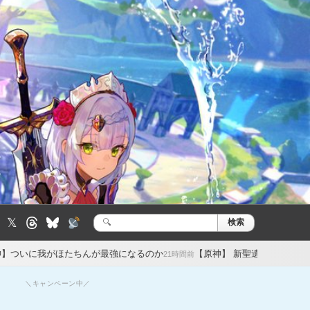
𝕏
検索
検
索:
んが最強になるのか
【原神】 新聖遺物はオデット用と7.1のヴェスナ
21時間前
＼キャンペーン中／