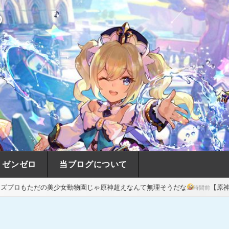
め
ゼンゼロ
当ブログについて
女動物園じゃ原神超えなんて無理そうだな
【原神】ついに我がほたち
20時間前