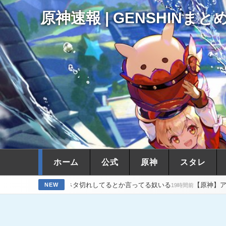
原神速報 | GENSHINまと
ホーム
公式
原神
スタレ
がネタ切れしてるとか言ってる奴いる
【原神】アズプロもただの美少
NEW
19時間前