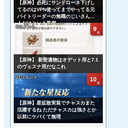
【原神】必死にサンドローネ下げし
てるのはVPN使ってまでやってる元
バイトリーダーの無職のじいさん一
人だけという風潮
8コメント
9
【原神】 新聖遺物はオデット用と7.1
のヴェスナ用だなこれ
27コメント
10
【原神】星拡散実装でチャスカまた
活躍するね ただチャスカは強さとか
以前にケバくて無理