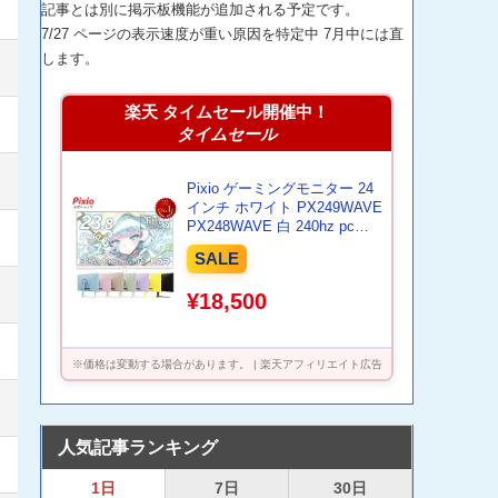
記事とは別に掲示板機能が追加される予定です。
7/27 ページの表示速度が重い原因を特定中 7月中には直
します。
楽天 タイムセール開催中！
タイムセール
Pixio ゲーミングモニター 24
インチ ホワイト PX249WAVE
PX248WAVE 白 240hz pcモ
ニター 120Hz 144Hz 165Hz
SALE
対応 モニター ピンク ブルー
ベージュ フルHD IPS HDR ノ
¥18,500
ングレア スピーカー内蔵
VESA 23.8インチ 液晶 ディ
スプレイ ピクシオ 公式 【最
大5年保証】
※価格は変動する場合があります。 | 楽天アフィリエイト広告
人気記事ランキング
1日
7日
30日