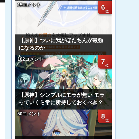
15コメント
6
【原神】ついに我がほたちんが最強
になるのか
102コメント
7
【原神】シンプルにモラが無い モラ
っていくら常に所持しておくべき？
50コメント
8