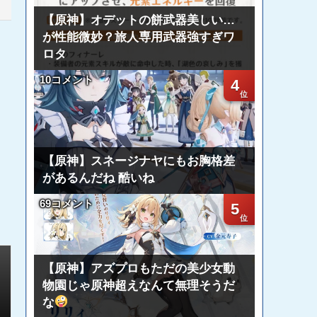
【原神】オデットの餅武器美しい…
が性能微妙？旅人専用武器強すぎワ
ロタ
10コメント
4
【原神】スネージナヤにもお胸格差
があるんだね 酷いね
69コメント
5
【原神】アズプロもただの美少女動
物園じゃ原神超えなんて無理そうだ
な