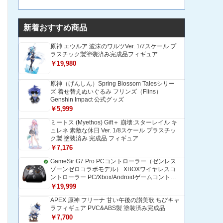
新着おすすめ商品
原神 エウルア 波沫のワルツVer. 1/7スケール プ
ラスチック製塗装済み完成品フィギュア
￥19,980
原神（げんしん）Spring Blossom Talesシリー
ズ 着せ替えぬいぐるみ フリンズ（Flins）
Genshin Impact 公式グッズ
￥5,999
ミートス (Myethos) Gift＋ 崩壊:スターレイル キ
ュレネ 素敵な休日 Ver. 1/8スケール プラスチッ
ク製 塗装済み 完成品 フィギュア
￥7,176
GameSir G7 Pro PCコントローラー（ゼンレス
ゾーンゼロコラボモデル） XBOXワイヤレスコ
ントローラー PC/Xbox/Androidゲームコントロ
ーラー 1200mAH大容量バッテリー TMRホール
￥19,999
効果スティック 1000Hzポーリングレート ZZZ
APEX 原神 フリーナ 甘い午後の讃美歌 ちびキャ
コントローラー 追加ボタン＆トリガー/グリップ
ラフィギュア PVC&ABS製 塗装済み完成品
振動モーター搭載 トリガーストップ＆背面ボタ
ンロック付きゲームパッド 光学式マイクロスイ
￥7,700