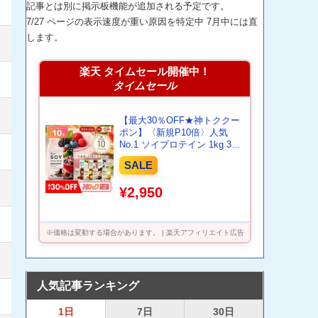
記事とは別に掲示板機能が追加される予定です。
7/27 ページの表示速度が重い原因を特定中 7月中には直
します。
楽天 タイムセール開催中！
タイムセール
【最大30％OFF★神トククー
ポン】〈新規P10倍〉人気
No.1 ソイプロテイン 1kg 3kg
ザプロ ダイエット ソイ プロ
SALE
テイン 女性 美容 男性 植物性
プロテインダイエット 置き換
¥2,950
え 美味しい チョコ ピラティ
ス チョコ 黒ごまきなこ ほう
じ茶 たんぱく質 THE
PROTEIN 送料無料
※価格は変動する場合があります。 | 楽天アフィリエイト広告
人気記事ランキング
1日
7日
30日