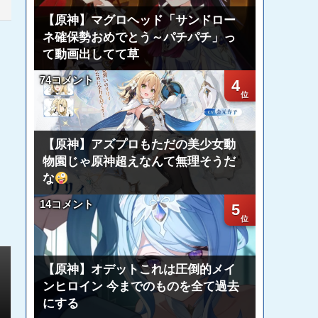
【原神】マグロヘッド「サンドロー
ネ確保勢おめでとう～パチパチ」っ
て動画出してて草
74コメント
4
【原神】アズプロもただの美少女動
物園じゃ原神超えなんて無理そうだ
な
14コメント
5
【原神】オデットこれは圧倒的メイ
ンヒロイン 今までのものを全て過去
にする