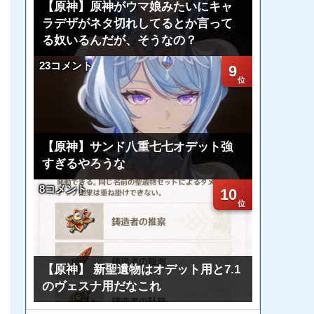
【原神】原神がウマ娘みたいにキャ
ラデザがネタ切れしてるとか言って
る奴いるんだが、そうなの？
23コメント
9
【原神】サンド八重七七オデット強
すぎるやろうな
8コメント
10
【原神】 新聖遺物はオデット用と7.1
のヴェスナ用だなこれ