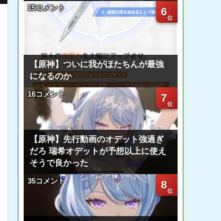
15コメント
6
【原神】ついに我がほたちんが最強
になるのか
16コメント
7
【原神】先行動画のオデット強過ぎ
だろ 瑞希オデットが予想以上に使え
そうで良かった
35コメント
8