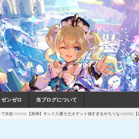
め
ゼンゼロ
当ブログについて
神】サンド八重七七オデット強すぎるやろうな
【原神】瑞希がポンポ
23時間前