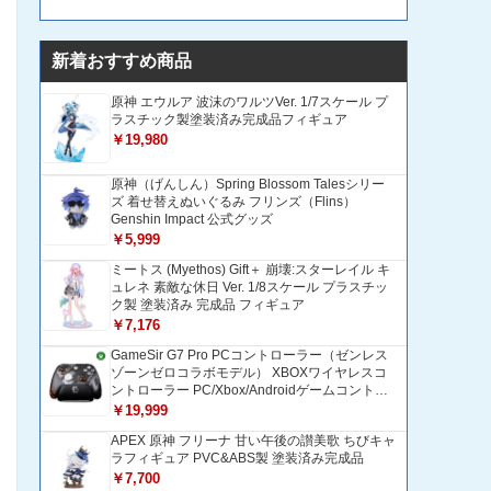
新着おすすめ商品
原神 エウルア 波沫のワルツVer. 1/7スケール プ
ラスチック製塗装済み完成品フィギュア
￥19,980
原神（げんしん）Spring Blossom Talesシリー
ズ 着せ替えぬいぐるみ フリンズ（Flins）
Genshin Impact 公式グッズ
￥5,999
ミートス (Myethos) Gift＋ 崩壊:スターレイル キ
ュレネ 素敵な休日 Ver. 1/8スケール プラスチッ
ク製 塗装済み 完成品 フィギュア
￥7,176
GameSir G7 Pro PCコントローラー（ゼンレス
ゾーンゼロコラボモデル） XBOXワイヤレスコ
ントローラー PC/Xbox/Androidゲームコントロ
ーラー 1200mAH大容量バッテリー TMRホール
￥19,999
効果スティック 1000Hzポーリングレート ZZZ
APEX 原神 フリーナ 甘い午後の讃美歌 ちびキャ
コントローラー 追加ボタン＆トリガー/グリップ
ラフィギュア PVC&ABS製 塗装済み完成品
振動モーター搭載 トリガーストップ＆背面ボタ
ンロック付きゲームパッド 光学式マイクロスイ
￥7,700