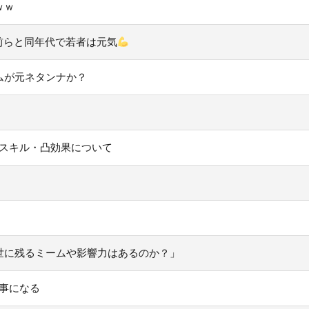
ｗｗ
お前らと同年代で若者は元気
ムが元ネタンナか？
タ」のスキル・凸効果について
世に残るミームや影響力はあるのか？」
い事になる