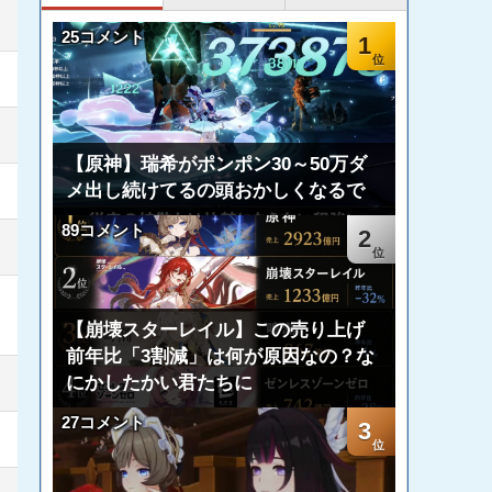
25コメント
1
【原神】瑞希がポンポン30～50万ダ
メ出し続けてるの頭おかしくなるで
89コメント
2
【崩壊スターレイル】この売り上げ
前年比「3割減」は何が原因なの？な
にかしたかい君たちに
27コメント
3