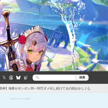
𝕏
検索
検
索:
ン30～50万ダメ出し続けてるの頭おかしくなるで
【原神】マグロヘッド
1日前
＼キャンペーン中／