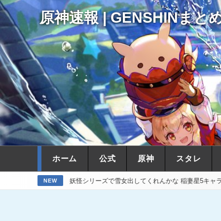
原神速報 | GENSHINまと
ホーム
公式
原神
スタレ
稲妻妖怪シリーズで雪女出してくれんかな 稲妻星5キャラで氷欲
【原
NEW
15時間前