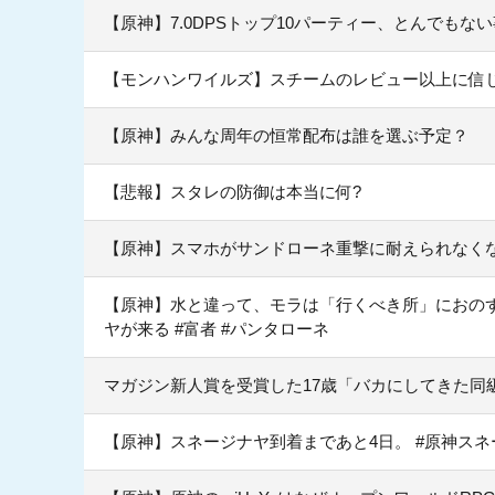
【原神】7.0DPSトップ10パーティー、とんでもな
【モンハンワイルズ】スチームのレビュー以上に信
【原神】みんな周年の恒常配布は誰を選ぶ予定？
【悲報】スタレの防御は本当に何?
【原神】スマホがサンドローネ重撃に耐えられなく
【原神】水と違って、モラは「行くべき所」におのず
ヤが来る #富者 #パンタローネ
マガジン新人賞を受賞した17歳「バカにしてきた同
【原神】スネージナヤ到着まであと4日。 #原神スネ