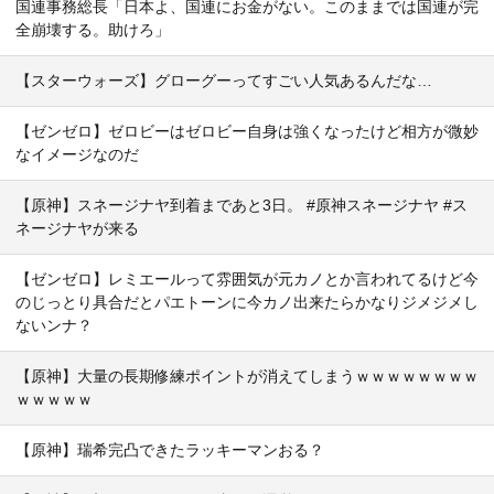
国連事務総長「日本よ、国連にお金がない。このままでは国連が完
全崩壊する。助けろ」
【スターウォーズ】グローグーってすごい人気あるんだな…
【ゼンゼロ】ゼロビーはゼロビー自身は強くなったけど相方が微妙
なイメージなのだ
【原神】スネージナヤ到着まであと3日。 #原神スネージナヤ #ス
ネージナヤが来る
【ゼンゼロ】レミエールって雰囲気が元カノとか言われてるけど今
のじっとり具合だとパエトーンに今カノ出来たらかなりジメジメし
ないンナ？
【原神】大量の長期修練ポイントが消えてしまうｗｗｗｗｗｗｗｗ
ｗｗｗｗｗ
【原神】瑞希完凸できたラッキーマンおる？