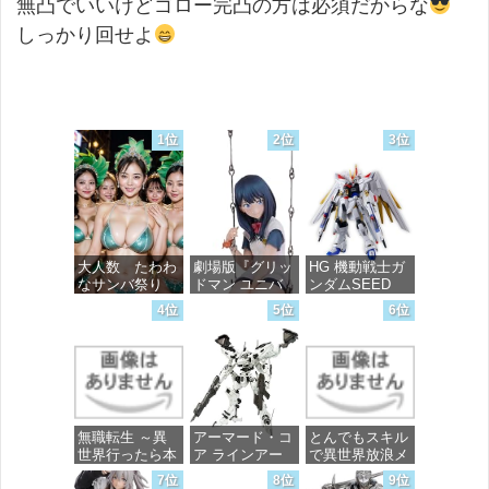
無凸でいいけどゴロー完凸の方は必須だからな
しっかり回せよ
1位
2位
3位
大人数 たわわ
劇場版『グリッ
HG 機動戦士ガ
なサンバ祭り
ドマン ユニバ
ンダムSEED
ース』 宝多六
FREEDOM マ
4位
5位
6位
花 wall figure
イティーストラ
価格：¥99
1/7スケール プ
イクフリーダム
ラスチック製
ガンダム 1/144
塗装済み完成品
スケール 色分
フィギュア
け済みプラモデ
ル
価格：¥13,756
無職転生 ～異
アーマード・コ
とんでもスキル
価格：¥4,800
世界行ったら本
ア ラインアー
で異世界放浪メ
気だす～ 20
ク ホワイト・
シ 10 (ガルドコ
7位
8位
9位