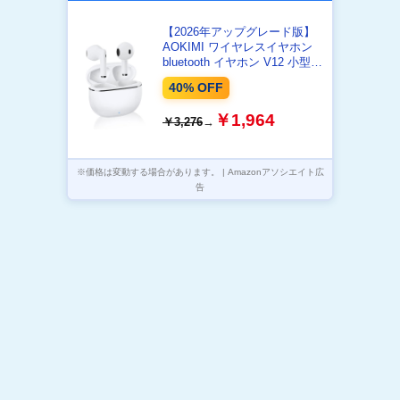
【2026年アップグレード版】
AOKIMI ワイヤレスイヤホン
bluetooth イヤホン V12 小型軽
量 ブルートゥースHi-Fi 最大36
40% OFF
時間再生 ぶるーとゅーす コー
ドレス ENCノイズキャンセリ
￥1,964
￥3,276
→
ング 自動ペアリング Type-C充
電 マイク付き 防水 タッチ式音
量調整 スポーツ/通勤/通
学/WEB会議(ホワイト)
※価格は変動する場合があります。 | Amazonアソシエイト広
告