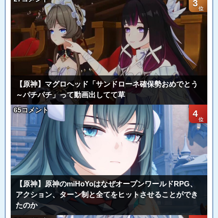
3
【原神】マグロヘッド「サンドローネ確保勢おめでとう
～パチパチ」って動画出してて草
65コメント
4
【原神】原神のmiHoYoはなぜオープンワールドRPG、
アクション、ターン制と全てをヒットさせることができ
たのか