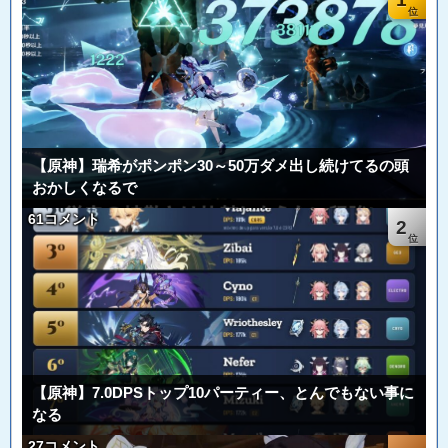
【原神】瑞希がポンポン30～50万ダメ出し続けてるの頭
おかしくなるで
61コメント
2
【原神】7.0DPSトップ10パーティー、とんでもない事に
なる
27コメント