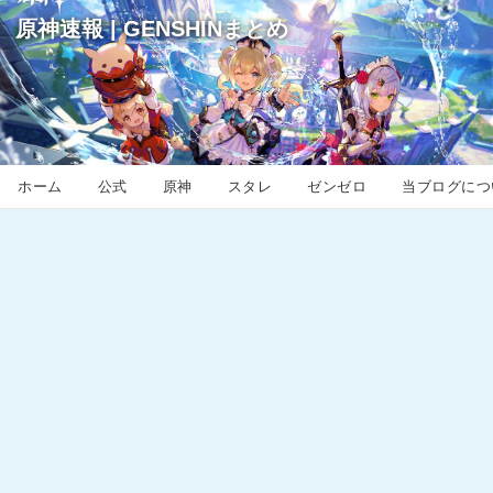
原神速報 | GENSHINまとめ
ホーム
公式
原神
スタレ
ゼンゼロ
当ブログにつ