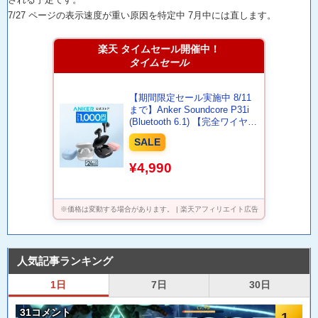
7/27 ページの表示速度が重い原因を特定中 7月中には直します。
楽天 タイムセール開催中！
タイムセール
【期間限定セール実施中 8/11
まで】Anker Soundcore P31i
(Bluetooth 6.1) 【完全ワイヤレ
スイヤホン/アクティブノイズ
SALE
キャンセリング/マルチポイン
ト接続 / 最大50時間再生 / PSE
¥4,990
技術基準適合】
※価格は変動する場合があります。 | 楽天アフィリエイト広告
人気記事ランキング
1日
7日
30日
31コメント
1