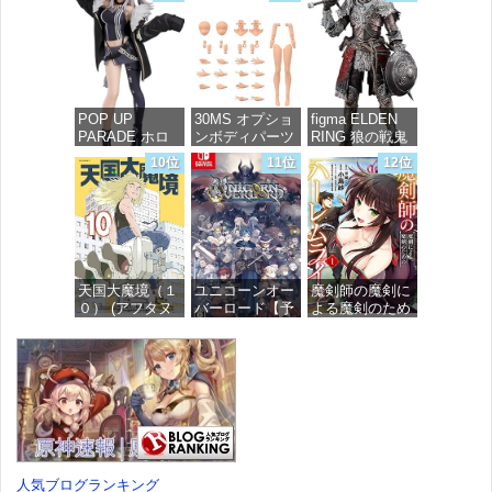
(MFコミック
グリント 全高
ミックス)
ス フラッパー
約160mm 1/72
シリーズ)
スケール プラ
価格：¥726
モデル
価格：¥748
価格：¥7,367
POP UP
30MS オプショ
figma ELDEN
PARADE ホロ
ンボディパーツ
RING 狼の戦鬼
ライブプロダク
アームパーツ&
ノンスケール
10位
11位
12位
ション 獅白ぼ
レッグパーツ
プラスチック製
たん ノンスケ
[カラーC] 色分
塗装済み可動フ
ール プラスチ
け済みプラモデ
ィギュア
ック製 塗装済
ル
み完成品フィギ
価格：¥13,115
ュア
価格：¥1,949
天国大魔境（１
ユニコーンオー
魔剣師の魔剣に
価格：¥4,676
０） (アフタヌ
バーロード【予
よる魔剣のため
ーンコミック
約特典】
のハーレムライ
ス)
DLC「アトラス
フ (1) (バンブー
×ヴァニラウェ
コミックス)
ア 紋章セッ
価格：¥759
ト」 同梱 -
価格：¥535
Switch
価格：¥7,182
人気ブログランキング