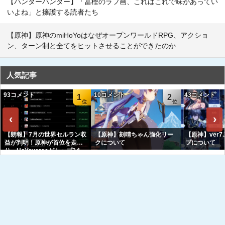
【ハンターハンター】「冨樫のラフ画、これはこれで味があってい
いよね」と擁護する読者たち
【原神】原神のmiHoYoはなぜオープンワールドRPG、アクショ
ン、ターン制と全てをヒットさせることができたのか
人気記事
93コメント
10コメント
43コメント
1
2
‹
›
【朗報】7月の世界セルラン収
【原神】刻晴ちゃん強化リー
【原神】ver7
益が判明！原神が首位を走
クについて
プについて
り、HoYoverseがトップ3を
独占へｗｗｗｗｗｗ