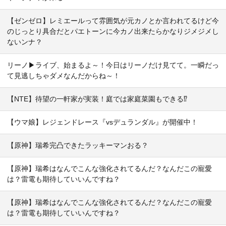
【ゼンゼロ】レミエールって雰囲気が元カノとか言われてるけど今
のじっとり具合だとパエトーンに今カノ出来たらかなりジメジメし
ないンナ？
リーノ▶ライブ、始まるよ～！今日はリーノだけ見てて。一瞬だっ
て見逃しちゃダメなんだからね～！
【NTE】待望の一軒家が実装！庭では家庭菜園もできる⁉
【ウマ娘】レジェンドレース『vsデュランダル』が開催中！
【原神】瑞希完凸できたラッキーマンおる？
【原神】瑞希はなんでこんな強化されてるんだ？なんだこの寵愛
は？雷電も期待していいんですね？
【原神】瑞希はなんでこんな強化されてるんだ？なんだこの寵愛
は？雷電も期待していいんですね？