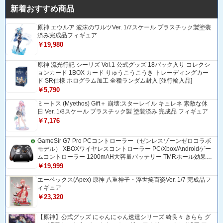
新着おすすめ商品
原神 エウルア 波沫のワルツVer. 1/7スケール プラスチック製塗装
済み完成品フィギュア
￥19,980
原神 流光行記 シーリズ Vol.1 公式グッズ 18パック入り コレクシ
ョンカード 1BOX カード りゅうこうこうき トレーディングカー
ド SR仕様 ホログラム加工 全種ランダム封入 [並行輸入品]
￥5,790
ミートス (Myethos) Gift＋ 崩壊:スターレイル キュレネ 素敵な休
日 Ver. 1/8スケール プラスチック製 塗装済み 完成品 フィギュア
￥7,176
GameSir G7 Pro PCコントローラー（ゼンレスゾーンゼロコラボ
モデル） XBOXワイヤレスコントローラー PC/Xbox/Androidゲー
ムコントローラー 1200mAH大容量バッテリー TMRホール効果ス
ティック 1000Hzポーリングレート ZZZコントローラー 追加ボタ
￥19,999
ン＆トリガー/グリップ振動モーター搭載 トリガーストップ＆背
エーペックス(Apex) 原神 八重神子・浮世笑百姿Ver. 1/7 完成品フ
面ボタンロック付きゲームパッド 光学式マイクロスイッチABXY
ィギュア
ボダン Bluetooth/USBトングル/有線接続 ドリフト防止
￥23,320
【原神】公式グッズ にゃんにゃん速達シリーズ 綺良々 きらら グ