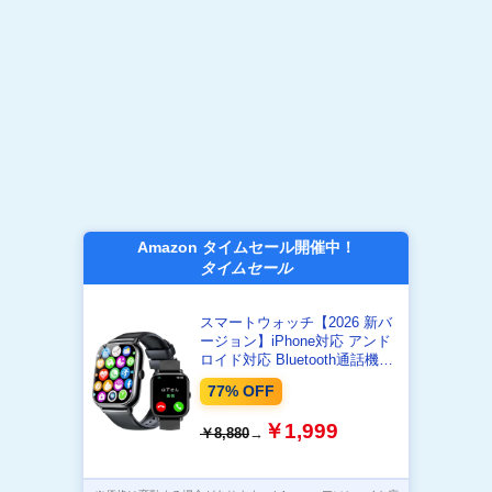
Amazon タイムセール開催中！
タイムセール
スマートウォッチ【2026 新バ
ージョン】iPhone対応 アンド
ロイド対応 Bluetooth通話機能
付き 1.83インチ大画面
77% OFF
SMS/Lineメッセージ通知
htrahy 活動量計 腕時計 スポー
￥1,999
￥8,880
→
ツウォッチ 多種類運動モード
多種類文字盤 薄型軽量 天気予
報 音楽再生 Smart Watch レデ
ィース メンズ (L1-black-B2)