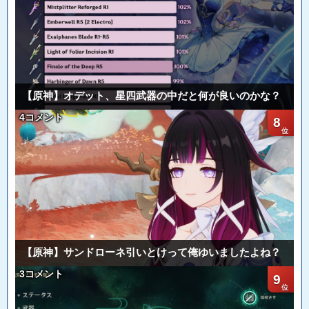
【原神】オデット、星四武器の中だと何が良いのかな？
4コメント
8
【原神】サンドローネ引いとけって俺ゆいましたよね？
3コメント
9