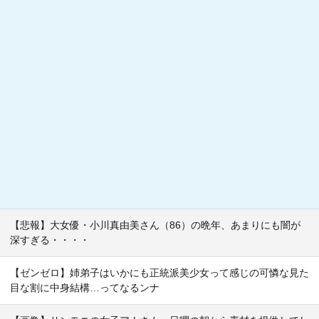
【悲報】大女優・小川真由美さん（86）の晩年、あまりにも闇が
深すぎる・・・・
【ゼンゼロ】姉弟子はいかにも正統派美少女って感じの可憐な見た
目な割に中身結構…ってなるンナ