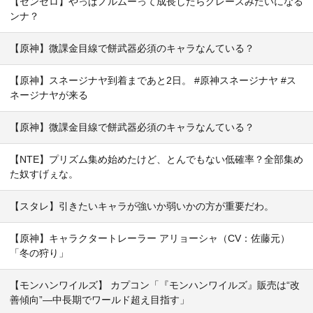
【ゼンゼロ】やっぱノルムーって成長したらグレースみたいになる
ンナ？
【原神】微課金目線で餅武器必須のキャラなんている？
【原神】スネージナヤ到着まであと2日。 #原神スネージナヤ #ス
ネージナヤが来る
【原神】微課金目線で餅武器必須のキャラなんている？
【NTE】プリズム集め始めたけど、とんでもない低確率？全部集め
た奴すげぇな。
【スタレ】引きたいキャラが強いか弱いかの方が重要だわ。
【原神】キャラクタートレーラー アリョーシャ（CV：佐藤元）
「冬の狩り」
【モンハンワイルズ】 カプコン「『モンハンワイルズ』販売は“改
善傾向”―中長期でワールド超え目指す」