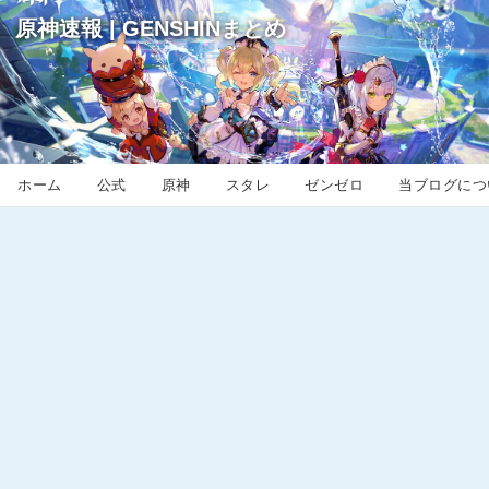
原神速報 | GENSHINまとめ
ホーム
公式
原神
スタレ
ゼンゼロ
当ブログにつ