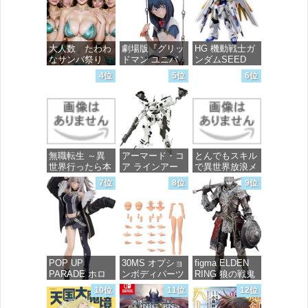
大人数 たわわ
劇場版『グリッ
HG 機動戦士ガ
なサンバ祭り
ドマン ユニバ
ンダムSEED
ース』 宝多六
FREEDOM マ
4位
5位
6位
花 wall figure
イティーストラ
価格：¥99
1/7スケール プ
イクフリーダム
ラスチック製
ガンダム 1/144
塗装済み完成品
スケール 色分
フィギュア
け済みプラモデ
ル
価格：¥13,756
無職転生 ～異
アーマード・コ
とんでもスキル
価格：¥4,800
世界行ったら本
ア ラインアー
で異世界放浪メ
気だす～ 20
ク ホワイト・
シ 10 (ガルドコ
7位
8位
9位
(MFコミック
グリント 全高
ミックス)
ス フラッパー
約160mm 1/72
シリーズ)
スケール プラ
価格：¥726
モデル
価格：¥748
価格：¥7,367
POP UP
30MS オプショ
figma ELDEN
PARADE ホロ
ンボディパーツ
RING 狼の戦鬼
ライブプロダク
アームパーツ&
ノンスケール
10位
11位
12位
ション 獅白ぼ
レッグパーツ
プラスチック製
たん ノンスケ
[カラーC] 色分
塗装済み可動フ