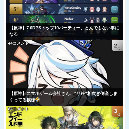
【原神】7.0DPSトップ10パーティー、とんでもない事に
なる
44コメント
2
【原神】スマホゲーム会社さん、”サ終”相次ぎ倒産しま
くってる模様
84コメント
3