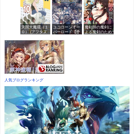
ール プラスチ
け済みプラモデ
ィギュア
ック製 塗装済
ル
み完成品フィギ
価格：¥13,115
ュア
価格：¥1,949
天国大魔境（１
ユニコーンオー
魔剣師の魔剣に
価格：¥4,676
０） (アフタヌ
バーロード【予
よる魔剣のため
ーンコミック
約特典】
のハーレムライ
ス)
DLC「アトラス
フ (1) (バンブー
×ヴァニラウェ
コミックス)
ア 紋章セッ
価格：¥759
ト」 同梱 -
価格：¥535
Switch
価格：¥7,182
人気ブログランキング