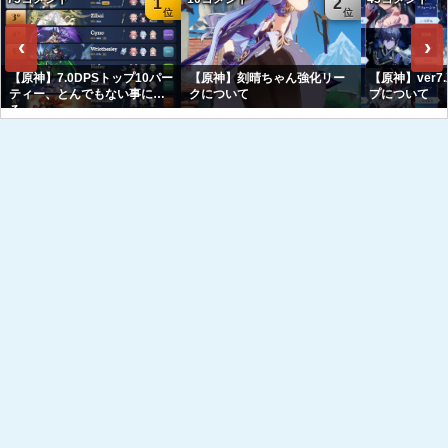
1
2
‹
›
【原神】7.0DPSトップ10パー
【原神】刻晴ちゃん強化リー
【原神】ver7
ティー、とんでもない事にな
クについて
プについて
る