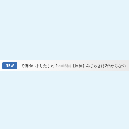
ゆいましたよね？
【原神】みじゅきは2凸からなの？無凸じゃだめすか
NEW
20時間前