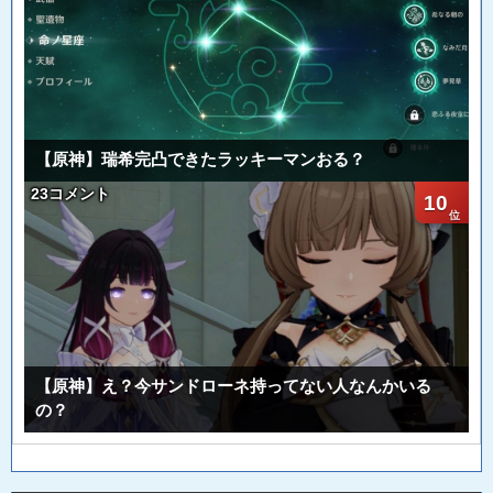
【原神】瑞希完凸できたラッキーマンおる？
23コメント
10
【原神】え？今サンドローネ持ってない人なんかいる
の？