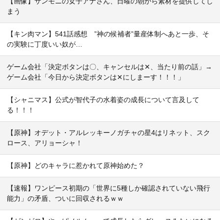
【画像】サンモニの女子アナさん、日曜の朝から素材を提供してし
まう
【キン肉マン】541話感想 ”神の候補者”量産体制へあと一歩、そ
の実験に丁度いい奴が…
ゲーム会社「決定ボタンは〇、キャンセルは✕、当たり前の話」→
ゲーム会社「今日から決定ボタンは✕にしまーす！！！」
【シャニマス】公式が智代子の水着姿の成長について言及して
る！！！
【原神】オデット・アルレッキーノガチャの星4はリネット、スク
ロース、アリョーシャ！
【原神】どのキャラに惹かれて原神始めた？
【速報】ワンピース初期の「世界に5種しか確認されていない飛行
能力」の矛盾、ついに回収されるｗｗ