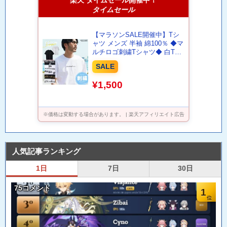
楽天 タイムセール開催中！
タイムセール
【マラソンSALE開催中】Tシ
ャツ メンズ 半袖 綿100％ ◆マ
ルチロゴ刺繍Tシャツ◆ 白Tシ
ャツ おしゃれ メンズ Tシャツ
SALE
刺繍 柄 ブランド カラー ペア
ルック カップル 夏 夏服 春服
¥1,500
春夏 服
※価格は変動する場合があります。 | 楽天アフィリエイト広告
人気記事ランキング
1日
7日
30日
75コメント
1