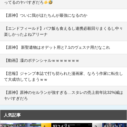
ってるのヤバすぎだろ
【原神】ついに我がほたちんが最強になるのか
【エンドフィールド】バフ飯も食えるし連携必殺回りまくるし中々
楽しかったよねアリーナ
【原神】 新聖遺物はオデット用と7.1のヴェスナ用だなこれ
【動画】凜のポテンシャルｗｗｗｗｗｗｗ
【悲報】ジャンプ本誌で打ち切られた漫画家、なろう作家に転生し
て大成功してしまうｗｗ
【原神】原神のセルランが強すぎる…スタレの売上前年比32%減は
ヤバすぎだろ
人気記事
78コメント
93コメント
43コメント