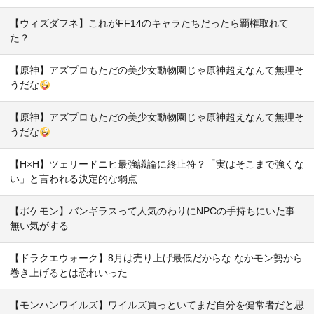
【ウィズダフネ】これがFF14のキャラたちだったら覇権取れて
た？
【原神】アズプロもただの美少女動物園じゃ原神超えなんて無理そ
うだな
【原神】アズプロもただの美少女動物園じゃ原神超えなんて無理そ
うだな
【H×H】ツェリードニヒ最強議論に終止符？「実はそこまで強くな
い」と言われる決定的な弱点
【ポケモン】バンギラスって人気のわりにNPCの手持ちにいた事
無い気がする
【ドラクエウォーク】8月は売り上げ最低だからな なかモン勢から
巻き上げるとは恐れいった
【モンハンワイルズ】ワイルズ買っといてまだ自分を健常者だと思