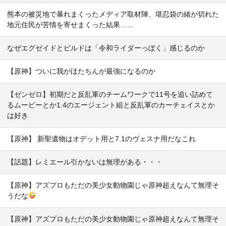
熊本の被災地で暴れまくったメディア取材陣、堪忍袋の緒が切れた
地元住民が苦情を寄せまくった結果……
なぜエグゼイドとビルドは「令和ライダーっぽく」感じるのか
【原神】ついに我がほたちんが最強になるのか
【ゼンゼロ】初期だと反乱軍のチームワークで11号を追い詰めて
るムービーとか1.4のエージェント組と反乱軍のカーチェイスとか
は好き
【原神】 新聖遺物はオデット用と7.1のヴェスナ用だなこれ
【話題】レミエール引かないは無理がある・・・
【原神】アズプロもただの美少女動物園じゃ原神超えなんて無理そ
うだな
【原神】アズプロもただの美少女動物園じゃ原神超えなんて無理そ