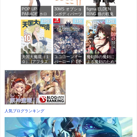
価格：¥7,367
POP UP
30MS オプショ
figma ELDEN
PARADE ホロ
ンボディパーツ
RING 狼の戦鬼
ライブプロダク
アームパーツ&
ノンスケール
10位
11位
12位
ション 獅白ぼ
レッグパーツ
プラスチック製
たん ノンスケ
[カラーC] 色分
塗装済み可動フ
ール プラスチ
け済みプラモデ
ィギュア
ック製 塗装済
ル
み完成品フィギ
価格：¥13,115
ュア
価格：¥1,949
天国大魔境（１
ユニコーンオー
魔剣師の魔剣に
価格：¥4,676
０） (アフタヌ
バーロード【予
よる魔剣のため
ーンコミック
約特典】
のハーレムライ
ス)
DLC「アトラス
フ (1) (バンブー
×ヴァニラウェ
コミックス)
ア 紋章セッ
価格：¥759
ト」 同梱 -
価格：¥535
Switch
価格：¥7,182
人気ブログランキング