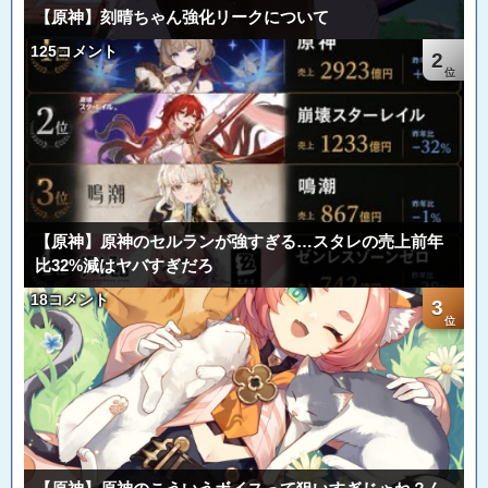
【原神】刻晴ちゃん強化リークについて
125コメント
2
【原神】原神のセルランが強すぎる…スタレの売上前年
比32%減はヤバすぎだろ
18コメント
3