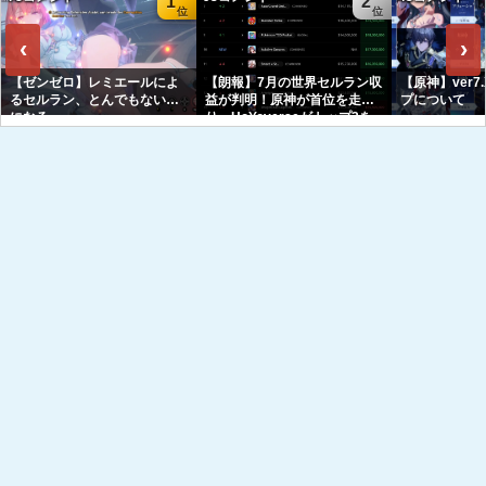
1
2
‹
›
【ゼンゼロ】レミエールによ
【朗報】7月の世界セルラン収
【原神】ver7
るセルラン、とんでもない事
益が判明！原神が首位を走
プについて
になる
り、HoYoverseがトップ3を
独占へｗｗｗｗｗｗ