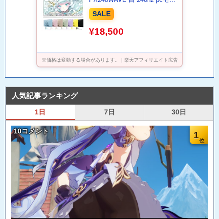
ター 120Hz 144Hz 165Hz 対応
SALE
モニター ピンク ブルー ベージ
ュ フルHD IPS HDR ノングレ
¥18,500
ア スピーカー内蔵 VESA 23.8
インチ 液晶 ディスプレイ ピク
シオ 公式 【最大5年保証】
※価格は変動する場合があります。 | 楽天アフィリエイト広告
人気記事ランキング
1日
7日
30日
10コメント
1