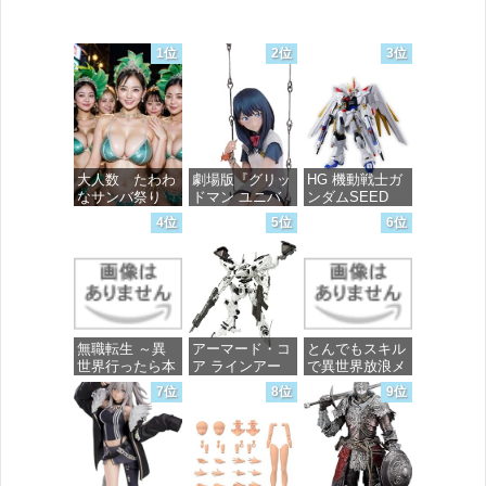
1位
2位
3位
大人数 たわわ
劇場版『グリッ
HG 機動戦士ガ
なサンバ祭り
ドマン ユニバ
ンダムSEED
ース』 宝多六
FREEDOM マ
4位
5位
6位
花 wall figure
イティーストラ
価格：¥99
1/7スケール プ
イクフリーダム
ラスチック製
ガンダム 1/144
塗装済み完成品
スケール 色分
フィギュア
け済みプラモデ
ル
価格：¥13,756
無職転生 ～異
アーマード・コ
とんでもスキル
価格：¥4,800
世界行ったら本
ア ラインアー
で異世界放浪メ
気だす～ 20
ク ホワイト・
シ 10 (ガルドコ
7位
8位
9位
(MFコミック
グリント 全高
ミックス)
ス フラッパー
約160mm 1/72
シリーズ)
スケール プラ
価格：¥726
モデル
価格：¥748