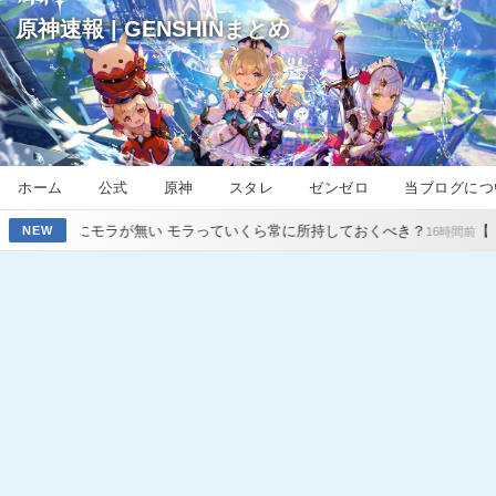
原神速報 | GENSHINまとめ
ホーム
公式
原神
スタレ
ゼンゼロ
当ブログにつ
が無い モラっていくら常に所持しておくべき？
【原神】スネージナ
NEW
16時間前