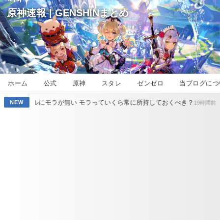
原神速報 | GENSHINまとめ
ホーム
公式
原神
スタレ
ゼンゼロ
当ブログにつ
ラが無い モラっていくら常に所持しておくべき？
【原神】スネージ
NEW
19時間前