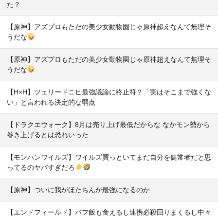
た？
【原神】アズプロもただの美少女動物園じゃ原神超えなんて無理そ
うだな
【原神】アズプロもただの美少女動物園じゃ原神超えなんて無理そ
うだな
【H×H】ツェリードニヒ最強議論に終止符？「実はそこまで強くな
い」と言われる決定的な弱点
【ドラクエウォーク】8月は売り上げ最低だからな なかモン勢から
巻き上げるとは恐れいった
【モンハンワイルズ】ワイルズ買っといてまだ自分を健常者だと思
ってるのヤバすぎだろ
【原神】ついに我がほたちんが最強になるのか
【エンドフィールド】バフ飯も食えるし連携必殺回りまくるし中々