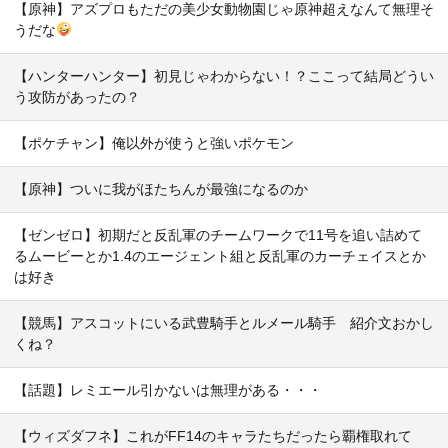
【原神】アズプロもただの美少女動物園じゃ原神超えなんて無理そ
うだな
【ハンターハンター】初見じゃわからない！？ここって結局どうい
う攻防があったの？
【ポケチャン】俺以外が使うと強いポケモン
【原神】ついに我がほたちんが最強になるのか
【ゼンゼロ】初期だと反乱軍のチームワークで11号を追い詰めて
るムービーとか1.4のエージェント組と反乱軍のカーチェイスとか
は好き
【競馬】アスコットにいる武豊騎手とルメール騎手 紹介文おかし
くね？
【話題】レミエール引かないは無理がある・・・
【ウィズダフネ】これがFF14のキャラたちだったら覇権取れて