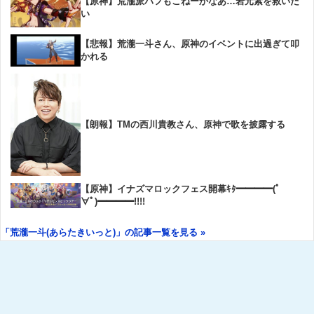
【原神】荒瀧派バフもこねーかなあ…岩元素を救いた
い
【悲報】荒瀧一斗さん、原神のイベントに出過ぎて叩
かれる
【朗報】TMの西川貴教さん、原神で歌を披露する
【原神】イナズマロックフェス開幕ｷﾀ━━━━(ﾟ
∀ﾟ)━━━━!!!!
「荒瀧一斗(あらたきいっと)」の記事一覧を見る »