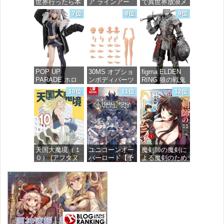
世界行ったら本
ア ラインアー
で異世界放浪メ
気だす～ 20
ク ホワイト・
シ 10 (ガルドコ
7位
8位
9位
(MFコミック
グリント 全高
ミックス)
ス フラッパー
約160mm 1/72
シリーズ)
スケール プラ
価格：¥726
モデル
価格：¥748
価格：¥7,367
POP UP
30MS オプショ
figma ELDEN
PARADE ホロ
ンボディパーツ
RING 狼の戦鬼
ライブプロダク
アームパーツ&
ノンスケール
10位
11位
12位
ション 獅白ぼ
レッグパーツ
プラスチック製
たん ノンスケ
[カラーC] 色分
塗装済み可動フ
ール プラスチ
け済みプラモデ
ィギュア
ック製 塗装済
ル
み完成品フィギ
価格：¥13,115
ュア
価格：¥1,949
天国大魔境（１
ユニコーンオー
魔剣師の魔剣に
価格：¥4,676
０） (アフタヌ
バーロード【予
よる魔剣のため
ーンコミック
約特典】
のハーレムライ
ス)
DLC「アトラス
フ (1) (バンブー
×ヴァニラウェ
コミックス)
ア 紋章セッ
価格：¥759
ト」 同梱 -
価格：¥535
Switch
価格：¥7,182