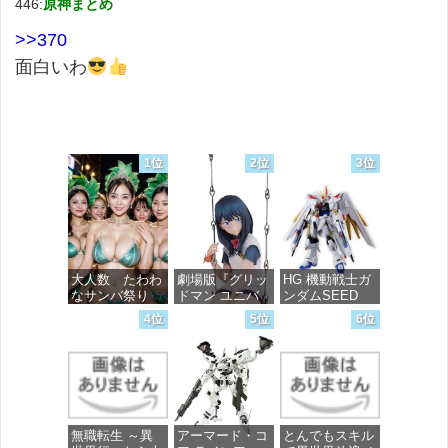
446:
原神まとめ
>>370
面白いわ
1位
2位
3位
大人数 たわわ
劇場版『グリッ
HG 機動戦士ガ
なサンバ祭り
ドマン ユニバ
ンダムSEED
ース』 宝多六
FREEDOM マ
4位
5位
6位
花 wall figure
イティーストラ
価格：¥99
1/7スケール プ
イクフリーダム
ラスチック製
ガンダム 1/144
塗装済み完成品
スケール 色分
フィギュア
け済みプラモデ
ル
価格：¥13,756
無職転生 ～異
アーマード・コ
とんでもスキル
価格：¥4,800