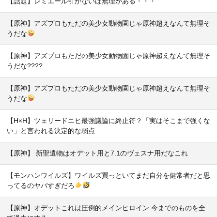
【話題】レミエール引かないは無理がある・・・
【原神】アズプロもただの美少女動物園じゃ原神超えなんて無理そ
うだな
【原神】アズプロもただの美少女動物園じゃ原神超えなんて無理そ
うだな????
【原神】アズプロもただの美少女動物園じゃ原神超えなんて無理そ
うだな
【H×H】ツェリードニヒ最強議論に終止符？「実はそこまで強くな
い」と言われる決定的な弱点
【原神】 新聖遺物はオデット用と7.1のヴェスナ用だなこれ
【モンハンワイルズ】ワイルズ買っといてまだ自分を健常者だと思
ってるのヤバすぎだろ
【原神】オデットこれは圧倒的メインヒロイン 今までのものを全