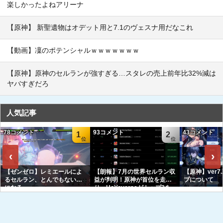
楽しかったよねアリーナ
【原神】 新聖遺物はオデット用と7.1のヴェスナ用だなこれ
【動画】凜のポテンシャルｗｗｗｗｗｗｗ
【原神】原神のセルランが強すぎる…スタレの売上前年比32%減は
ヤバすぎだろ
人気記事
78コメント
93コメント
43コメント
1
2
‹
›
【ゼンゼロ】レミエールによ
【朗報】7月の世界セルラン収
【原神】ver7
るセルラン、とんでもない事
益が判明！原神が首位を走
プについて
になる
り、HoYoverseがトップ3を
独占へｗｗｗｗｗｗ