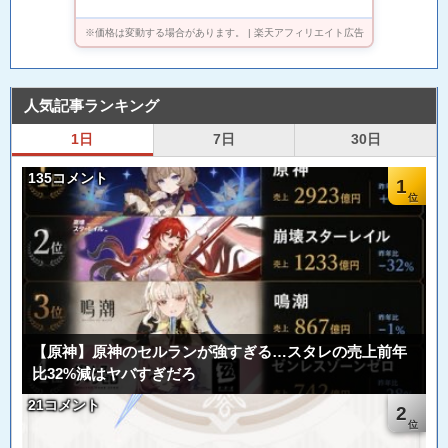
シオ 公式 【最大5年保証】
※価格は変動する場合があります。 | 楽天アフィリエイト広告
人気記事ランキング
1日
7日
30日
135コメント
1
【原神】原神のセルランが強すぎる…スタレの売上前年
比32%減はヤバすぎだろ
21コメント
2