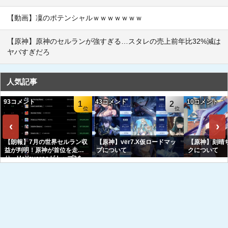
【動画】凜のポテンシャルｗｗｗｗｗｗｗ
【原神】原神のセルランが強すぎる…スタレの売上前年比32%減は
ヤバすぎだろ
人気記事
93コメント
43コメント
10コメント
1
2
‹
›
【朗報】7月の世界セルラン収
【原神】ver7.X仮ロードマッ
【原神】刻晴
益が判明！原神が首位を走
プについて
クについて
り、HoYoverseがトップ3を
独占へｗｗｗｗｗｗ