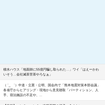
積水ハウス「地面師に55億円騙し取られた…」ワイ「はえーかわ
いそう…会社滅茶苦茶やろなぁ」
（ ´_ゝ`）中道・立憲・公明、国会内で「熊本地震対策本部会議」
各省庁からヒアリング・現地から意見聴取「パーティション、人
手、宿泊施設の不足や、...