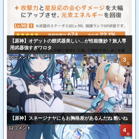
【原神】オデットの餅武器美しい…が性能微妙？旅人専
用武器強すぎワロタ
10コメント
3
【原神】スネージナヤにもお胸格差があるんだね 酷いね
12コメント
4