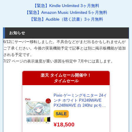
【緊急】Kindle Unlimited 3ヶ月無料
【緊急】Amazon Music Unlimited 5ヶ月無料
【緊急】Audible（聴く読書）3ヶ月無料
お知らせ
6/12にサーバー移転しました。不具合などがまだ出るかもしれませんが
ご了承ください。今後の実装機能予定で記事とは別に掲示板機能が追加
される予定です。
7/27 ページの表示速度が重い原因を特定中 7月中には直します。
楽天 タイムセール開催中！
タイムセール
Pixio ゲーミングモニター 24イ
ンチ ホワイト PX249WAVE
PX248WAVE 白 240hz pcモニ
ター 120Hz 144Hz 165Hz 対応
SALE
モニター ピンク ブルー ベージ
ュ フルHD IPS HDR ノングレ
¥18,500
ア スピーカー内蔵 VESA 23.8
インチ 液晶 ディスプレイ ピク