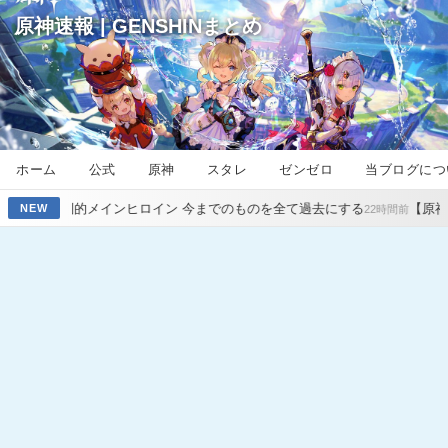
原神速報 | GENSHINまとめ
ホーム
公式
原神
スタレ
ゼンゼロ
当ブログにつ
インヒロイン 今までのものを全て過去にする
【原神】シンプルにモ
NEW
22時間前