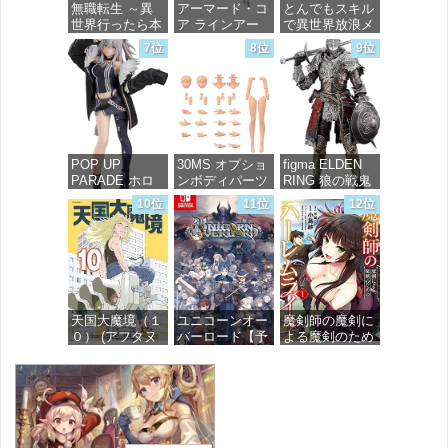
無職転生 ～異
アーマード・コ
とんでもスキル
価格：¥4,800
世界行ったら本
ア ラインアー
で異世界放浪メ
気だす～ 20
ク ホワイト・
シ 10 (ガルドコ
7位
8位
9位
(MFコミック
グリント 全高
ミックス)
ス フラッパー
約160mm 1/72
シリーズ)
スケール プラ
価格：¥726
モデル
価格：¥748
価格：¥7,367
POP UP
30MS オプショ
figma ELDEN
PARADE ホロ
ンボディパーツ
RING 狼の戦鬼
ライブプロダク
アームパーツ&
ノンスケール
10位
11位
12位
ション 獅白ぼ
レッグパーツ
プラスチック製
たん ノンスケ
[カラーC] 色分
塗装済み可動フ
ール プラスチ
け済みプラモデ
ィギュア
ック製 塗装済
ル
み完成品フィギ
価格：¥13,115
ュア
価格：¥1,949
天国大魔境（１
ユニコーンオー
魔剣師の魔剣に
価格：¥4,676
０） (アフタヌ
バーロード【予
よる魔剣のため
ーンコミック
約特典】
のハーレムライ
ス)
DLC「アトラス
フ (1) (バンブー
×ヴァニラウェ
コミックス)
ア 紋章セッ
価格：¥759
ト」 同梱 -
価格：¥535
Switch