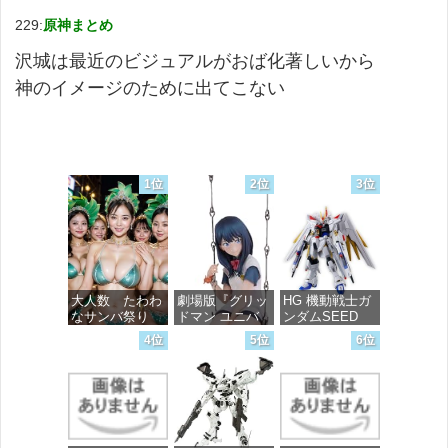
229:
原神まとめ
沢城は最近のビジュアルがおば化著しいから
神のイメージのために出てこない
1位
2位
3位
大人数 たわわ
劇場版『グリッ
HG 機動戦士ガ
なサンバ祭り
ドマン ユニバ
ンダムSEED
ース』 宝多六
FREEDOM マ
4位
5位
6位
花 wall figure
イティーストラ
価格：¥99
1/7スケール プ
イクフリーダム
ラスチック製
ガンダム 1/144
塗装済み完成品
スケール 色分
フィギュア
け済みプラモデ
ル
価格：¥13,756