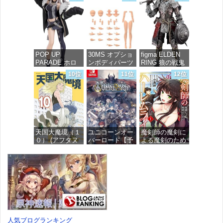
(MFコミック
グリント 全高
ミックス)
ス フラッパー
約160mm 1/72
シリーズ)
スケール プラ
価格：¥726
モデル
価格：¥748
価格：¥7,367
POP UP
30MS オプショ
figma ELDEN
PARADE ホロ
ンボディパーツ
RING 狼の戦鬼
ライブプロダク
アームパーツ&
ノンスケール
10位
11位
12位
ション 獅白ぼ
レッグパーツ
プラスチック製
たん ノンスケ
[カラーC] 色分
塗装済み可動フ
ール プラスチ
け済みプラモデ
ィギュア
ック製 塗装済
ル
み完成品フィギ
価格：¥13,115
ュア
価格：¥1,949
天国大魔境（１
ユニコーンオー
魔剣師の魔剣に
価格：¥4,676
０） (アフタヌ
バーロード【予
よる魔剣のため
ーンコミック
約特典】
のハーレムライ
ス)
DLC「アトラス
フ (1) (バンブー
×ヴァニラウェ
コミックス)
ア 紋章セッ
価格：¥759
ト」 同梱 -
価格：¥535
Switch
価格：¥7,182
人気ブログランキング