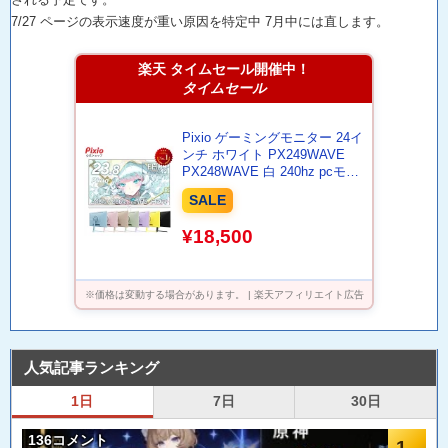
7/27 ページの表示速度が重い原因を特定中 7月中には直します。
楽天 タイムセール開催中！
タイムセール
Pixio ゲーミングモニター 24イ
ンチ ホワイト PX249WAVE
PX248WAVE 白 240hz pcモニ
ター 120Hz 144Hz 165Hz 対応
SALE
モニター ピンク ブルー ベージ
ュ フルHD IPS HDR ノングレ
¥18,500
ア スピーカー内蔵 VESA 23.8
インチ 液晶 ディスプレイ ピク
シオ 公式 【最大5年保証】
※価格は変動する場合があります。 | 楽天アフィリエイト広告
人気記事ランキング
1日
7日
30日
136コメント
1