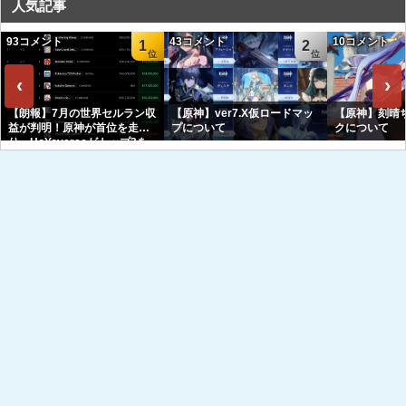
人気記事
93コメント
43コメント
10コメント
1
2
‹
›
【朗報】7月の世界セルラン収
【原神】ver7.X仮ロードマッ
【原神】刻晴
益が判明！原神が首位を走
プについて
クについて
り、HoYoverseがトップ3を
独占へｗｗｗｗｗｗ