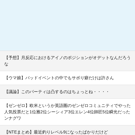
【予想】月反応におけるアイノのポジションがオデットなんだろう
な
【ウマ娘】バッドイベントの中でもサボり癖だけは許さん
【議論】このパーティは凸するのはちょっとね・・・・
【ゼンゼロ】欧米というか英語圏のゼンゼロコミュニティでやった
人気投票だと1位雅2位シーシィア3位エレン4位師匠5位瞬光だった
ンナグワ
【NTEまとめ】最近釣りレベル9になったばかりだけど