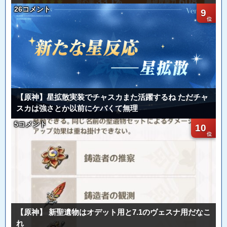
26コメント
9
【原神】星拡散実装でチャスカまた活躍するね ただチャ
スカは強さとか以前にケバくて無理
5コメント
10
【原神】 新聖遺物はオデット用と7.1のヴェスナ用だなこ
れ