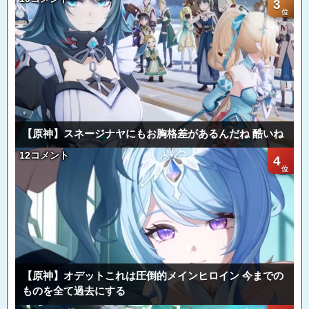
3
【原神】スネージナヤにもお胸格差があるんだね 酷いね
12コメント
4
【原神】オデットこれは圧倒的メインヒロイン 今までの
ものを全て過去にする