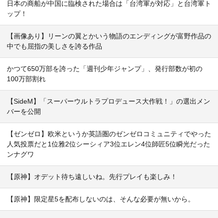
日本の商船が中国に臨検された場合は「台湾軍が対応」と台湾軍ト
ップ！
【画像あり】リーンの翼とかいう物語のエンディングが富野作品の
中でも屈指の美しさを誇る作品
かつて650万部を誇った「週刊少年ジャンプ」、発行部数が初の
100万部割れ
【SideM】「スーパーウルトラプロデュース大作戦！」の選出メン
バーを公開
【ゼンゼロ】欧米というか英語圏のゼンゼロコミュニティでやった
人気投票だと1位雅2位シーシィア3位エレン4位師匠5位瞬光だった
ンナグワ
【原神】オデット待ち遠しいね。先行プレイも楽しみ！
【原神】限定星5を配布しないのは、そんな必要が無いから。