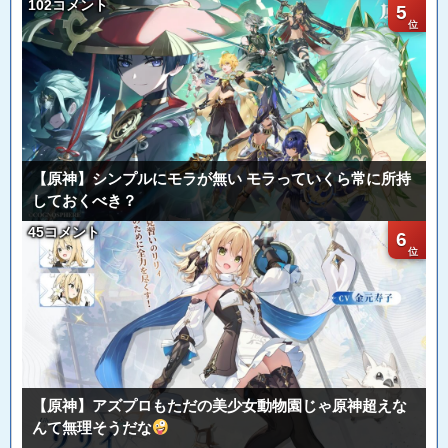
102コメント
5
【原神】シンプルにモラが無い モラっていくら常に所持
しておくべき？
45コメント
6
【原神】アズプロもただの美少女動物園じゃ原神超えな
んて無理そうだな