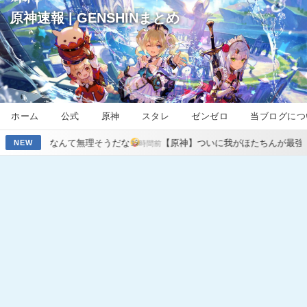
原神速報 | GENSHINまとめ
ホーム
公式
原神
スタレ
ゼンゼロ
当ブログにつ
理そうだな
【原神】ついに我がほたちんが最強になるのか
【原
NEW
13時間前
14時間前