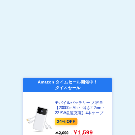
Amazon タイムセール開催中！
タイムセール
モバイルバッテリー 大容量
【20000mAh・ 薄さ2.2cm・
22.5W急速充電】4本ケーブル
内蔵 モバイルバッテリー 軽量
24% OFF
小型 4台同時充電 LED電量残
量表示 Type-C入出力ポート 携
￥1,599
￥2,099
→
帯充電器 スマホ 充電器 LEDラ