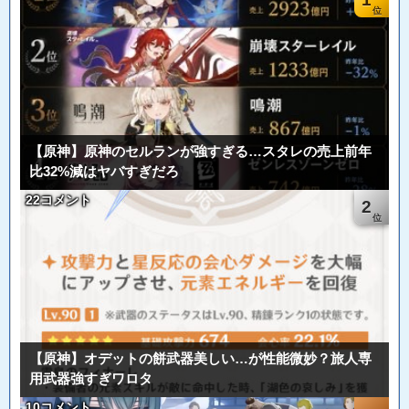
【原神】原神のセルランが強すぎる…スタレの売上前年
比32%減はヤバすぎだろ
22コメント
2
【原神】オデットの餅武器美しい…が性能微妙？旅人専
用武器強すぎワロタ
10コメント