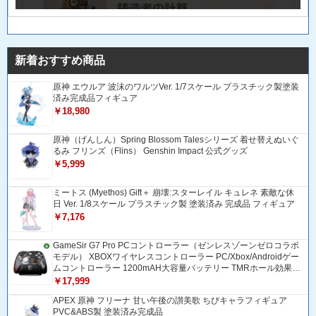
新着おすすめ商品
原神 エウルア 波沫のワルツVer. 1/7スケール プラスチック製塗装
済み完成品フィギュア
￥18,980
原神（げんしん）Spring Blossom Talesシリーズ 着せ替えぬいぐ
るみ フリンズ（Flins） Genshin Impact 公式グッズ
￥5,999
ミートス (Myethos) Gift＋ 崩壊:スターレイル キュレネ 素敵な休
日 Ver. 1/8スケール プラスチック製 塗装済み 完成品 フィギュア
￥7,176
GameSir G7 Pro PCコントローラー（ゼンレスゾーンゼロコラボ
モデル） XBOXワイヤレスコントローラー PC/Xbox/Androidゲー
ムコントローラー 1200mAH大容量バッテリー TMRホール効果ス
ティック 1000Hzポーリングレート ZZZコントローラー 追加ボタ
￥17,999
ン＆トリガー/グリップ振動モーター搭載 トリガーストップ＆背
APEX 原神 フリーナ 甘い午後の讃美歌 ちびキャラフィギュア
面ボタンロック付きゲームパッド 光学式マイクロスイッチABXY
PVC&ABS製 塗装済み完成品
ボダン Bluetooth/USBトングル/有線接続 ドリフト防止