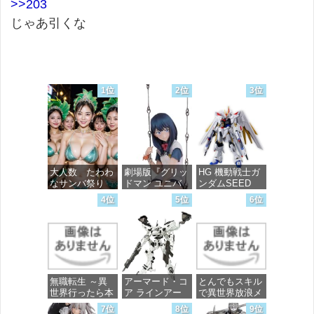
>>203
じゃあ引くな
1位
2位
3位
大人数 たわわ
劇場版『グリッ
HG 機動戦士ガ
なサンバ祭り
ドマン ユニバ
ンダムSEED
ース』 宝多六
FREEDOM マ
4位
5位
6位
花 wall figure
イティーストラ
価格：¥99
1/7スケール プ
イクフリーダム
ラスチック製
ガンダム 1/144
塗装済み完成品
スケール 色分
フィギュア
け済みプラモデ
ル
価格：¥13,756
無職転生 ～異
アーマード・コ
とんでもスキル
価格：¥4,800
世界行ったら本
ア ラインアー
で異世界放浪メ
気だす～ 20
ク ホワイト・
シ 10 (ガルドコ
7位
8位
9位