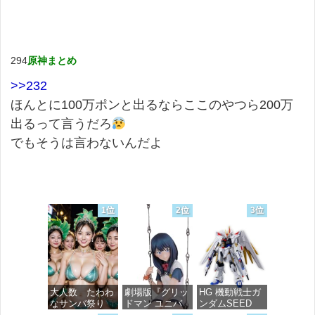
294
原神まとめ
>>232
ほんとに100万ポンと出るならここのやつら200万
出るって言うだろ
でもそうは言わないんだよ
1位
2位
3位
大人数 たわわ
劇場版『グリッ
HG 機動戦士ガ
なサンバ祭り
ドマン ユニバ
ンダムSEED
ース』 宝多六
FREEDOM マ