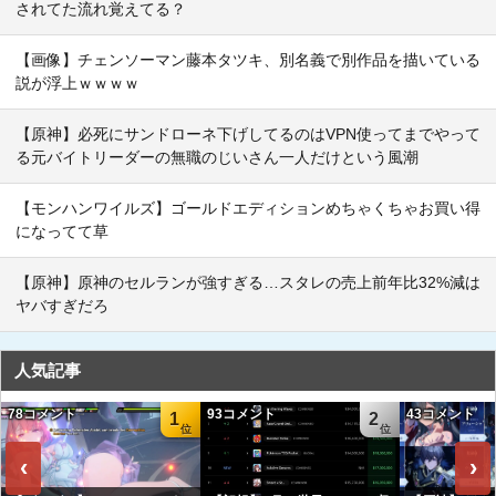
されてた流れ覚えてる？
【画像】チェンソーマン藤本タツキ、別名義で別作品を描いている
説が浮上ｗｗｗｗ
【原神】必死にサンドローネ下げしてるのはVPN使ってまでやって
る元バイトリーダーの無職のじいさん一人だけという風潮
【モンハンワイルズ】ゴールドエディションめちゃくちゃお買い得
になってて草
【原神】原神のセルランが強すぎる…スタレの売上前年比32%減は
ヤバすぎだろ
人気記事
78コメント
93コメント
43コメント
1
2
‹
›