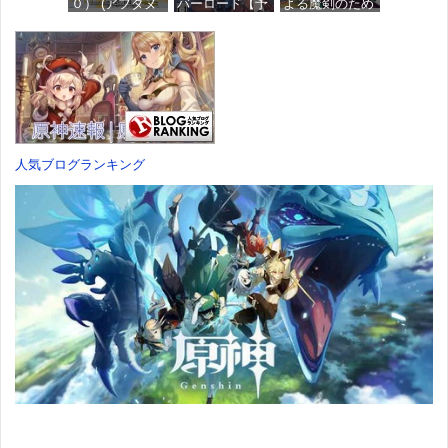
０） (アフタヌ
バーロード【予
よる魔剣のため
ーンコミック
約特典】
のハーレムライ
ス)
DLC「アトラス
フ (1) (バンブー
×ヴァニラウェ
コミックス)
ア 紋章セッ
価格：¥759
ト」 同梱 -
価格：¥535
Switch
価格：¥7,182
人気ブログランキング