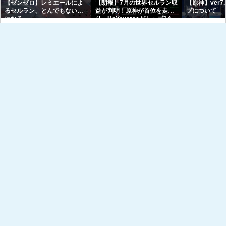
【ゼンゼロ】レミエールによ
【朗報】7月の世界セルラン収
【原神】ver7
るセルラン、とんでもない事
益が判明！原神が首位を走
プについて
になる
り、HoYoverseがトップ3を
独占へｗｗｗｗｗｗ