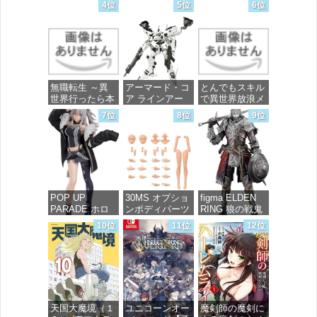
4位
5位
6位
花 wall figure
イティーストラ
価格：¥99
1/7スケール プ
イクフリーダム
ラスチック製
ガンダム 1/144
塗装済み完成品
スケール 色分
フィギュア
け済みプラモデ
ル
価格：¥13,756
無職転生 ～異
アーマード・コ
とんでもスキル
価格：¥4,800
世界行ったら本
ア ラインアー
で異世界放浪メ
気だす～ 20
ク ホワイト・
シ 10 (ガルドコ
7位
8位
9位
(MFコミック
グリント 全高
ミックス)
ス フラッパー
約160mm 1/72
シリーズ)
スケール プラ
価格：¥726
モデル
価格：¥748
価格：¥7,367
POP UP
30MS オプショ
figma ELDEN
PARADE ホロ
ンボディパーツ
RING 狼の戦鬼
ライブプロダク
アームパーツ&
ノンスケール
10位
11位
12位
ション 獅白ぼ
レッグパーツ
プラスチック製
たん ノンスケ
[カラーC] 色分
塗装済み可動フ
ール プラスチ
け済みプラモデ
ィギュア
ック製 塗装済
ル
み完成品フィギ
価格：¥13,115
ュア
価格：¥1,949
天国大魔境（１
ユニコーンオー
魔剣師の魔剣に
価格：¥4,676