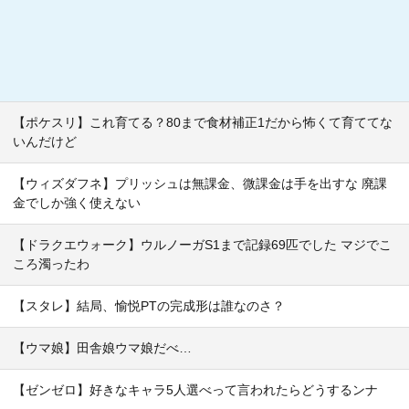
【ポケスリ】これ育てる？80まで食材補正1だから怖くて育ててな
いんだけど
【ウィズダフネ】プリッシュは無課金、微課金は手を出すな 廃課
金でしか強く使えない
【ドラクエウォーク】ウルノーガS1まで記録69匹でした マジでこ
ころ濁ったわ
【スタレ】結局、愉悦PTの完成形は誰なのさ？
【ウマ娘】田舎娘ウマ娘だべ…
【ゼンゼロ】好きなキャラ5人選べって言われたらどうするンナ