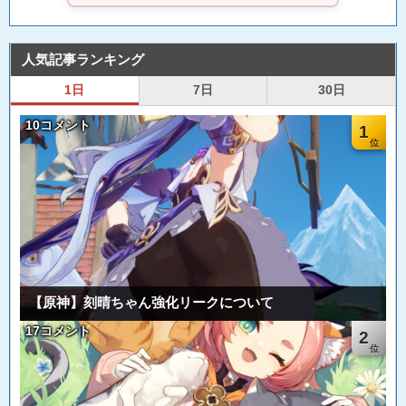
人気記事ランキング
1日
7日
30日
10コメント
1
【原神】刻晴ちゃん強化リークについて
17コメント
2