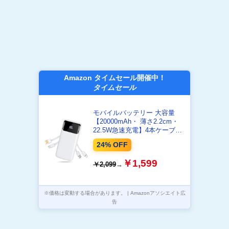
Amazon タイムセール開催中！
タイムセール
モバイルバッテリー 大容量
【20000mAh・ 薄さ2.2cm・
22.5W急速充電】4本ケーブル
内蔵 モバイルバッテリー 軽量
24% OFF
小型 4台同時充電 LED電量残
量表示 Type-C入出力ポート 携
￥1,599
￥2,099
→
帯充電器 スマホ 充電器 LEDラ
イト付き 機内持込可能 全機種
対応 旅行/出張/アウトドア/停
電/防災緊急用
※価格は変動する場合があります。 | Amazonアソシエイト広
告