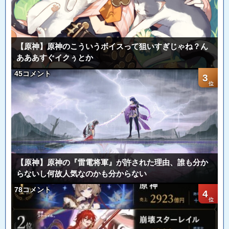
【原神】原神のこういうボイスって狙いすぎじゃね？ん
あああすぐイクぅとか
45コメント
3
【原神】原神の『雷電将軍』が許された理由、誰も分か
らないし何故人気なのかも分からない
78コメント
4