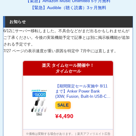
【緊急】Amazon Music Unlimited 5ヶ月無料
【緊急】Audible（聴く読書）3ヶ月無料
お知らせ
6/12にサーバー移転しました。不具合などがまだ出るかもしれませんが
ご了承ください。今後の実装機能予定で記事とは別に掲示板機能が追加
される予定です。
7/27 ページの表示速度が重い原因を特定中 7月中には直します。
楽天 タイムセール開催中！
タイムセール
【期間限定セール実施中 8/11
まで】Anker Power Bank
(30W, Fusion, Built-In USB-C
ケーブル ライトニングケーブ
SALE
ル) (5000mAh 22.5W出力モバ
イルバッテリー搭載 30W出力
¥4,490
USB充電器) / LEDディスプレ
イ搭載/USB-Cケーブル一体型/
コンセント一体型
※価格は変動する場合があります。 | 楽天アフィリエイト広告