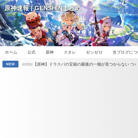
原神速報 | GENSHINまとめ
ホーム
公式
原神
スタレ
ゼンゼロ
当ブログにつ
【原神】ドラスパの宝箱の最後の一個が見つからない つらい
【原神
NEW
15時間前