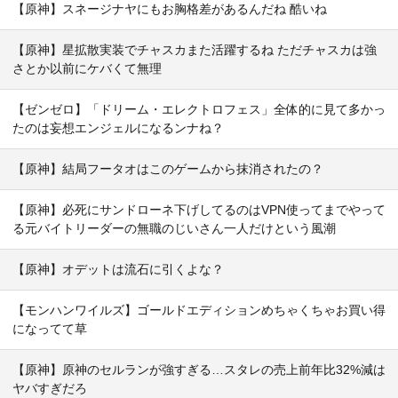
【原神】スネージナヤにもお胸格差があるんだね 酷いね
【原神】星拡散実装でチャスカまた活躍するね ただチャスカは強
さとか以前にケバくて無理
【ゼンゼロ】「ドリーム・エレクトロフェス」全体的に見て多かっ
たのは妄想エンジェルになるンナね？
【原神】結局フータオはこのゲームから抹消されたの？
【原神】必死にサンドローネ下げしてるのはVPN使ってまでやって
る元バイトリーダーの無職のじいさん一人だけという風潮
【原神】オデットは流石に引くよな？
【モンハンワイルズ】ゴールドエディションめちゃくちゃお買い得
になってて草
【原神】原神のセルランが強すぎる…スタレの売上前年比32%減は
ヤバすぎだろ