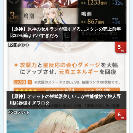
【原神】原神のセルランが強すぎる…スタレの売上前年
比32%減はヤバすぎだろ
12コメント
5
【原神】オデットの餅武器美しい…が性能微妙？旅人専
用武器強すぎワロタ
45コメント
6