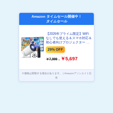
Amazon タイムセール開催中！
タイムセール
【2026年プライム限定】WiFi
なしでも使える＆スマホ対応＆
初心者向けプロジェクター 小
型 家庭用 270°回転 32000LM高
29% OFF
輝度 1080P HD 電動台形補正
自動スリープ 50%ズーム 天井
￥5,697
￥7,999
→
投影 有線接続 短距離投影
300”投影画面 軽量 Android/iOS
スマホHDMI/USB/AUX PC/TV
Stick/PS機対応 ギフト お盆
※価格は変動する場合があります。 | Amazonアソシエイト広
WiFIとBluetoothがなし
告