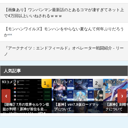
【画像あり】ワンパンマン最新話のとあるコマが凄すぎてネット上
で4万回以上いいねされるｗｗｗ
【モンハンワイルズ】モンハンをやらない夏なんて何年ぶりだろう
か
『アークナイツ：エンドフィールド』オペレーター戦闘紹介 - リー
ノ
人気記事
93コメント
43コメント
10コメント
1
2
‹
›
【朗報】7月の世界セルラン収
【原神】ver7.X仮ロードマッ
【原神】刻晴
益が判明！原神が首位を走
プについて
クについて
り、HoYoverseがトップ3を
独占へｗｗｗｗｗｗ