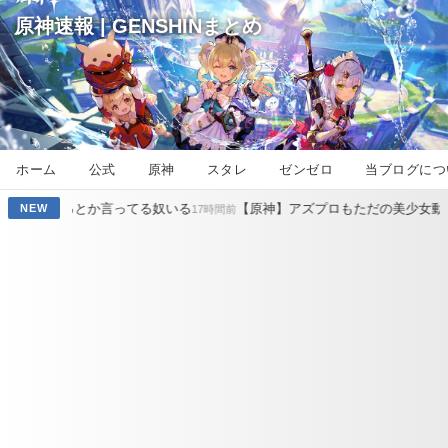
原神速報 | GENSHINまとめ
ホーム
公式
原神
スタレ
ゼンゼロ
当ブログにつ
てる奴いる
【原神】アズプロもただの美少女動物園じゃ原神超えなん
NEW
17時間前