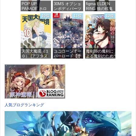
POP UP
30MS オプショ
figma ELDEN
PARADE ホロ
ンボディパーツ
RING 狼の戦鬼
ライブプロダク
アームパーツ&
ノンスケール
10位
11位
12位
ション 獅白ぼ
レッグパーツ
プラスチック製
たん ノンスケ
[カラーC] 色分
塗装済み可動フ
ール プラスチ
け済みプラモデ
ィギュア
ック製 塗装済
ル
み完成品フィギ
価格：¥13,115
ュア
価格：¥1,949
天国大魔境（１
ユニコーンオー
魔剣師の魔剣に
価格：¥4,676
０） (アフタヌ
バーロード【予
よる魔剣のため
ーンコミック
約特典】
のハーレムライ
ス)
DLC「アトラス
フ (1) (バンブー
×ヴァニラウェ
コミックス)
ア 紋章セッ
価格：¥759
ト」 同梱 -
価格：¥535
Switch
価格：¥7,182
人気ブログランキング