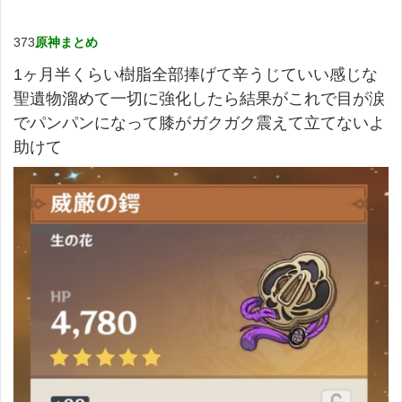
373
原神まとめ
1ヶ月半くらい樹脂全部捧げて辛うじていい感じな
聖遺物溜めて一切に強化したら結果がこれで目が涙
でパンパンになって膝がガクガク震えて立てないよ
助けて