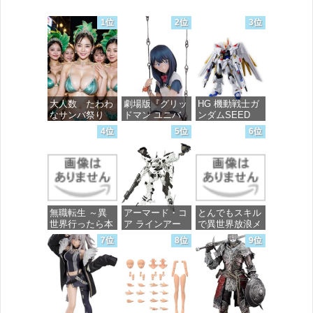
1位
2位
3位
大人数 たわわ
劇場版『グリッ
HG 機動戦士ガ
なサンバ祭り
ドマン ユニバ
ンダムSEED
ース』 宝多六
FREEDOM マ
4位
5位
6位
花 wall figure
イティーストラ
価格：¥99
1/7スケール プ
イクフリーダム
ラスチック製
ガンダム 1/144
塗装済み完成品
スケール 色分
フィギュア
け済みプラモデ
ル
価格：¥13,756
無職転生 ～異
アーマード・コ
とんでもスキル
価格：¥4,800
世界行ったら本
ア ラインアー
で異世界放浪メ
気だす～ 20
ク ホワイト・
シ 10 (ガルドコ
7位
8位
9位
(MFコミック
グリント 全高
ミックス)
ス フラッパー
約160mm 1/72
シリーズ)
スケール プラ
価格：¥726
モデル
価格：¥748
価格：¥7,367