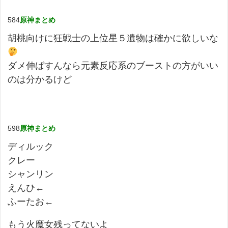
584
原神まとめ
胡桃向けに狂戦士の上位星５遺物は確かに欲しいな
ダメ伸ばすんなら元素反応系のブーストの方がいい
のは分かるけど
598
原神まとめ
ディルック
クレー
シャンリン
えんひ←
ふーたお←
もう火魔女残ってないよ