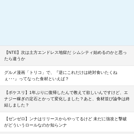
【NTE】次は土方エンドレス地獄だ シムシティ始めるのかと思っ
たら違うか
グルメ漫画「トリコ」で、『逆にこれだけは絶対食いたくね
ぇ･･･』ってなった食材といえば？
【ポケスリ】1年ぶりに復帰したんで教えて欲しいんですけど、エ
ナジー稼ぎの定石とかって変化しました？あと、食材並び論争は終
結しました？
【ゼンゼロ】ンナはリリースからやってるけど 未だに強攻と撃破
がどういうロールなのか知らンナ