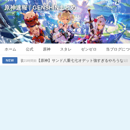
原神速報 | GENSHINまとめ
ホーム
公式
原神
スタレ
ゼンゼロ
当ブログにつ
【原神】サンド八重七七オデット強すぎるやろうな
【原神】瑞希
NEW
21時間前
1日前