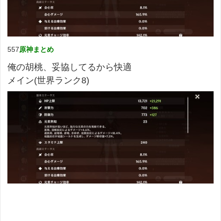
557
原神まとめ
俺の胡桃、妥協してるから快適
メイン(世界ランク8)