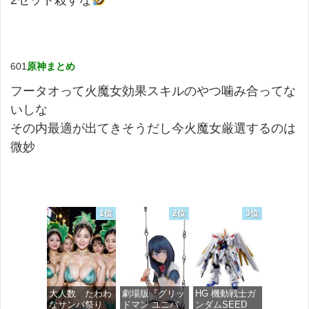
2セット殺すな
601
原神まとめ
フータオって火魔女効果スキルのやつ噛み合ってな
いしな
その内最適が出てきそうだし今火魔女厳選するのは
微妙
1位
2位
3位
大人数 たわわ
劇場版『グリッ
HG 機動戦士ガ
なサンバ祭り
ドマン ユニバ
ンダムSEED