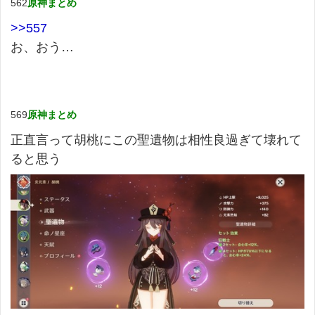
562
原神まとめ
>>557
お、おう…
569
原神まとめ
正直言って胡桃にこの聖遺物は相性良過ぎて壊れて
ると思う