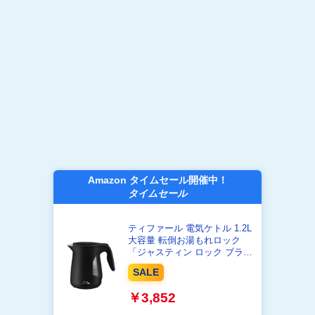
Amazon タイムセール開催中！
タイムセール
ティファール 電気ケトル 1.2L
大容量 転倒お湯もれロック
「ジャスティン ロック ブラッ
ク」 省スチーム設計
SALE
KO5908JPA
￥3,852