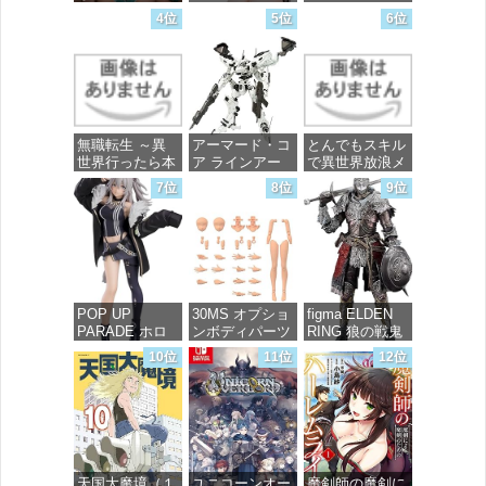
ース』 宝多六
FREEDOM マ
4位
5位
6位
花 wall figure
イティーストラ
価格：¥99
1/7スケール プ
イクフリーダム
ラスチック製
ガンダム 1/144
塗装済み完成品
スケール 色分
フィギュア
け済みプラモデ
ル
価格：¥13,756
無職転生 ～異
アーマード・コ
とんでもスキル
価格：¥4,800
世界行ったら本
ア ラインアー
で異世界放浪メ
気だす～ 20
ク ホワイト・
シ 10 (ガルドコ
7位
8位
9位
(MFコミック
グリント 全高
ミックス)
ス フラッパー
約160mm 1/72
シリーズ)
スケール プラ
価格：¥726
モデル
価格：¥748
価格：¥7,367
POP UP
30MS オプショ
figma ELDEN
PARADE ホロ
ンボディパーツ
RING 狼の戦鬼
ライブプロダク
アームパーツ&
ノンスケール
10位
11位
12位
ション 獅白ぼ
レッグパーツ
プラスチック製
たん ノンスケ
[カラーC] 色分
塗装済み可動フ
ール プラスチ
け済みプラモデ
ィギュア
ック製 塗装済
ル
み完成品フィギ
価格：¥13,115
ュア
価格：¥1,949
天国大魔境（１
ユニコーンオー
魔剣師の魔剣に