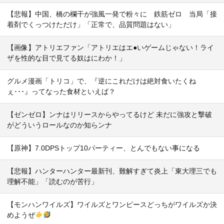
【悲報】中国、橋の欄干が強風一発で粉々に 鉄筋ゼロ 当局「接
着剤でくっつけただけ」「正常で、品質問題はない」
【画像】アトリエファン「アトリエはエ●いゲームじゃない！ライ
ザを性的な目で見てる奴はにわか！」
グルメ漫画「トリコ」で、『逆にこれだけは絶対食いたくね
ぇ･･･』ってなった食材といえば？
【ゼンゼロ】ンナはリリースからやってるけど 未だに強攻と撃破
がどういうロールなのか知らンナ
【原神】7.0DPSトップ10パーティー、とんでもない事になる
【悲報】ハンターハンター最新刊、難解すぎて炎上「東大理三でも
理解不能」「読むのが苦行」
【モンハンワイルズ】ワイルズとワンピースどっちがワイルズか決
めようぜ