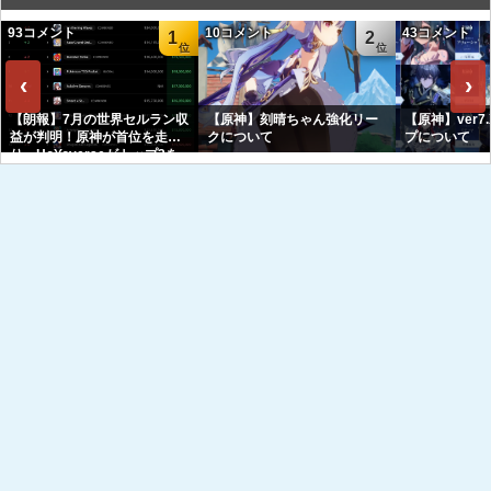
93コメント
10コメント
43コメント
1
2
‹
›
【朗報】7月の世界セルラン収
【原神】刻晴ちゃん強化リー
【原神】ver7
益が判明！原神が首位を走
クについて
プについて
り、HoYoverseがトップ3を
独占へｗｗｗｗｗｗ