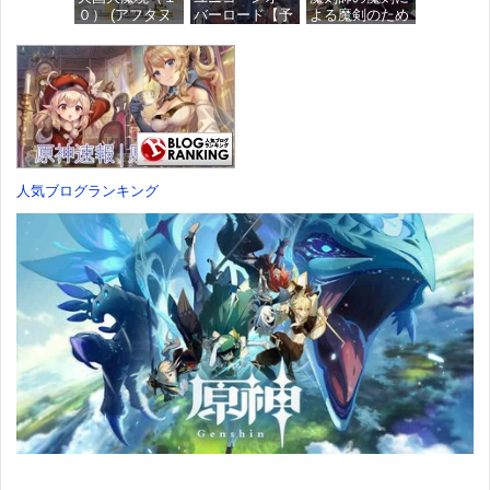
価格：¥4,676
０） (アフタヌ
バーロード【予
よる魔剣のため
ーンコミック
約特典】
のハーレムライ
ス)
DLC「アトラス
フ (1) (バンブー
×ヴァニラウェ
コミックス)
ア 紋章セッ
価格：¥759
ト」 同梱 -
価格：¥535
Switch
価格：¥7,182
人気ブログランキング