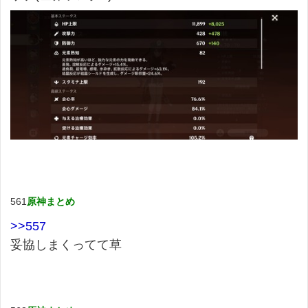
561
原神まとめ
>>557
妥協しまくってて草