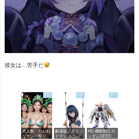
彼女は…苦手だ
1位
2位
3位
大人数 たわわ
劇場版『グリッ
HG 機動戦士ガ
なサンバ祭り
ドマン ユニバ
ンダムSEED