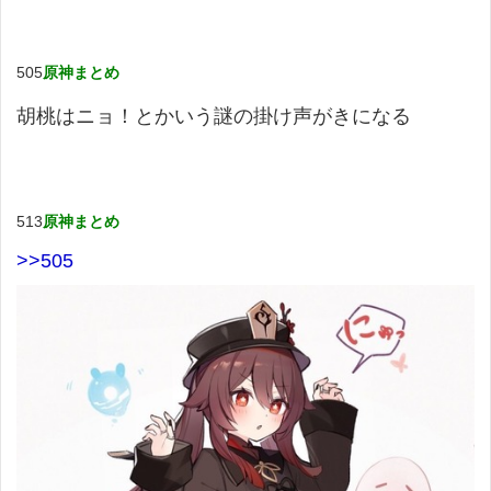
505
原神まとめ
胡桃はニョ！とかいう謎の掛け声がきになる
513
原神まとめ
>>505