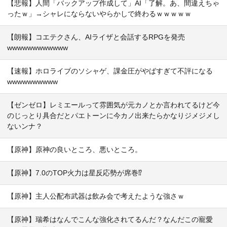
【悲報】人間「バックアップ作成して」AI「了解。あ、間違えちゃ
ったｗ」→シャレにならないやらかしで終わるｗｗｗｗｗ
【朗報】コエテクさん、AIライザと会話するRPGを発売
wwwwwwwwwwww
【速報】ホロライブのソシャゲ、課金圧がやばすぎて不評になる
wwwwwwwwww
【ゼンゼロ】レミエールって雰囲気が元カノとか言われてるけど今
のじっとり具合だとパエトーンに今カノ出来たらかなりジメジメし
ないンナ？
【原神】原神の良いところ、悪いところ。
【原神】7.0のTOP火力は星反応勢が席巻⁉
【原神】主人公配布武器は飲み会で考えたような強さｗ
【原神】瑞希はなんでこんな強化されてるんだ？なんだこの寵愛