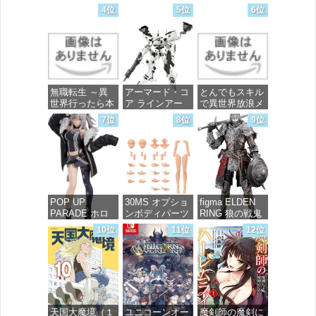
ース』 宝多六
FREEDOM マ
4位
5位
6位
花 wall figure
イティーストラ
価格：¥99
1/7スケール プ
イクフリーダム
ラスチック製
ガンダム 1/144
塗装済み完成品
スケール 色分
フィギュア
け済みプラモデ
ル
価格：¥13,756
無職転生 ～異
アーマード・コ
とんでもスキル
価格：¥4,800
世界行ったら本
ア ラインアー
で異世界放浪メ
気だす～ 20
ク ホワイト・
シ 10 (ガルドコ
7位
8位
9位
(MFコミック
グリント 全高
ミックス)
ス フラッパー
約160mm 1/72
シリーズ)
スケール プラ
価格：¥726
モデル
価格：¥748
価格：¥7,367
POP UP
30MS オプショ
figma ELDEN
PARADE ホロ
ンボディパーツ
RING 狼の戦鬼
ライブプロダク
アームパーツ&
ノンスケール
10位
11位
12位
ション 獅白ぼ
レッグパーツ
プラスチック製
たん ノンスケ
[カラーC] 色分
塗装済み可動フ
ール プラスチ
け済みプラモデ
ィギュア
ック製 塗装済
ル
み完成品フィギ
価格：¥13,115
ュア
価格：¥1,949
天国大魔境（１
ユニコーンオー
魔剣師の魔剣に