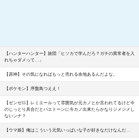
【ハンターハンター】旅団「ヒソカで学んだろ？ガチの異常者を入
れちゃダメって…」
【原神】その気になればもっと売れる余地あるんだよな。
【ポケモン】序盤鳥つええ！
【ゼンゼロ】レミエールって雰囲気が元カノとか言われてるけど今
のじっとり具合だとパエトーンに今カノ出来たらかなりジメジメし
ないンナ？
【ウマ娘】俺はこういう元気いっぱいな子が好きなだけなんだ…