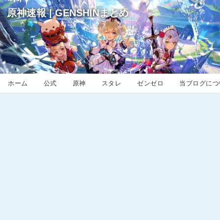
原神速報 | GENSHINまとめ
ホーム
公式
原神
スタレ
ゼンゼロ
当ブログにつ