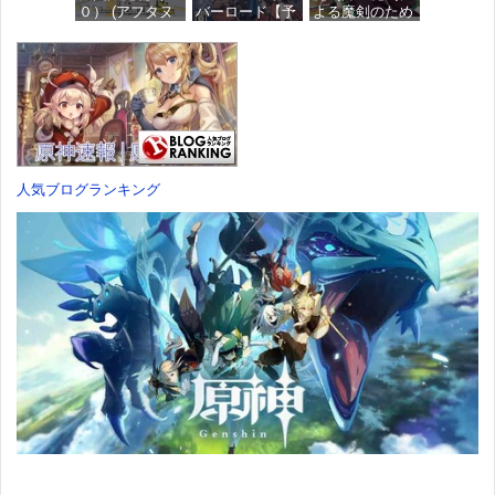
価格：¥4,676
０） (アフタヌ
バーロード【予
よる魔剣のため
ーンコミック
約特典】
のハーレムライ
ス)
DLC「アトラス
フ (1) (バンブー
×ヴァニラウェ
コミックス)
ア 紋章セッ
価格：¥759
ト」 同梱 -
価格：¥535
Switch
価格：¥7,182
人気ブログランキング