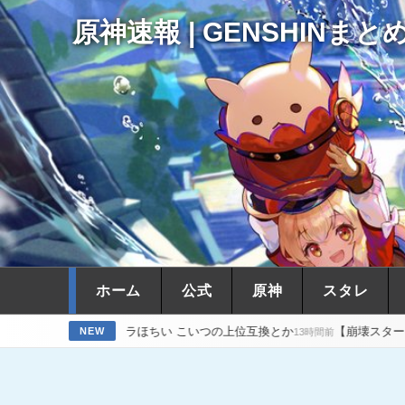
原神速報 | GENSHINまと
ホーム
公式
原神
スタレ
ュドラほちい こいつの上位互換とか
【崩壊スターレイル】4.7って
NEW
13時間前