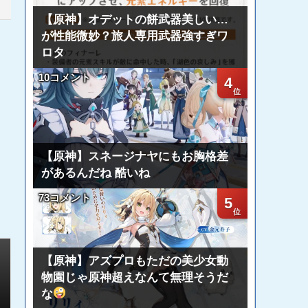
【原神】オデットの餅武器美しい…
が性能微妙？旅人専用武器強すぎワ
ロタ
10コメント
4
【原神】スネージナヤにもお胸格差
があるんだね 酷いね
73コメント
5
【原神】アズプロもただの美少女動
物園じゃ原神超えなんて無理そうだ
な