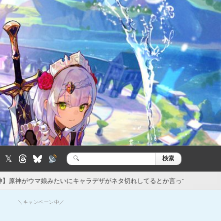
𝕏
検索
検
索:
たいにキャラデザがネタ切れしてるとか言ってる奴いる
【原神】アズ
23時間前
＼キャンペーン中／