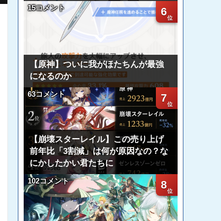
15コメント
6
【原神】ついに我がほたちんが最強
になるのか
63コメント
7
【崩壊スターレイル】この売り上げ
前年比「3割減」は何が原因なの？な
にかしたかい君たちに
102コメント
8