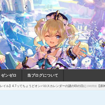
め
ゼンゼロ
当ブログについて
ちょうどオンパロスカレンダーの謎の印の日に
【原神】原神がウマ娘み
15時間前