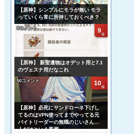
【原神】シンプルにモラが無い モラ
っていくら常に所持しておくべき？
8コメント
9
【原神】 新聖遺物はオデット用と7.1
のヴェスナ用だなこれ
50コメント
10
【原神】必死にサンドローネ下げし
てるのはVPN使ってまでやってる元
バイトリーダーの無職のじいさん一
人だけという風潮