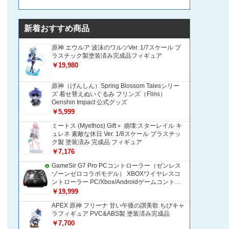
新着おすすめ商品
原神 エウルア 波沫のワルツVer. 1/7スケール プ
ラスチック製塗装済み完成品フィギュア
￥19,980
原神（げんしん）Spring Blossom Talesシリー
ズ 着せ替えぬいぐるみ フリンズ（Flins）
Genshin Impact 公式グッズ
￥5,999
ミートス (Myethos) Gift＋ 崩壊:スターレイル キ
ュレネ 素敵な休日 Ver. 1/8スケール プラスチッ
ク製 塗装済み 完成品 フィギュア
￥7,176
GameSir G7 Pro PCコントローラー（ゼンレス
ゾーンゼロコラボモデル） XBOXワイヤレスコ
ントローラー PC/Xbox/Androidゲームコントロ
ーラー 1200mAH大容量バッテリー TMRホール
￥19,999
効果スティック 1000Hzポーリングレート ZZZ
APEX 原神 フリーナ 甘い午後の讃美歌 ちびキャ
コントローラー 追加ボタン＆トリガー/グリップ
ラフィギュア PVC&ABS製 塗装済み完成品
振動モーター搭載 トリガーストップ＆背面ボタ
ンロック付きゲームパッド 光学式マイクロスイ
￥7,700