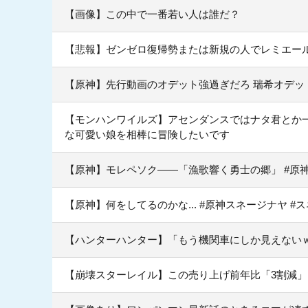
【画像】この中で一番若い人は誰だ？
【悲報】ゼンゼロ復帰勢または新規の人でレミエー
【原神】先行動画のオデット強過ぎだろ 瑞希オデッ
【モンハンワイルズ】アセンダンスではナタ君とか
な可愛い娘を相棒に冒険したいです
【原神】モレペソク——「漁歌響く勇士の郷」 #原神
【原神】何をしてるのかな... #原神スネージナヤ #
【ハンターハンター】「もう機関車にしか見えない
【崩壊スターレイル】この売り上げ前年比「3割減