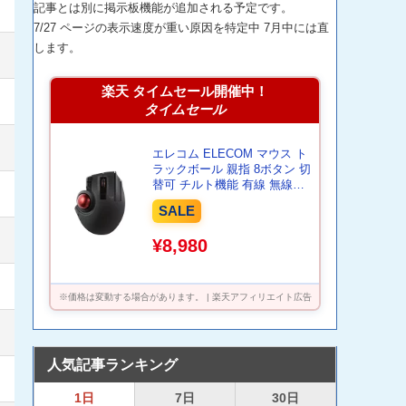
記事とは別に掲示板機能が追加される予定です。
7/27 ページの表示速度が重い原因を特定中 7月中には直
します。
楽天 タイムセール開催中！
タイムセール
エレコム ELECOM マウス ト
ラックボール 親指 8ボタン 切
替可 チルト機能 有線 無線
1000万回耐久 ワイヤレスマウ
SALE
スUSB Bluetooth ブルートゥ
ース Windows11 M-
¥8,980
XPT1MRBK
※価格は変動する場合があります。 | 楽天アフィリエイト広告
人気記事ランキング
1日
7日
30日