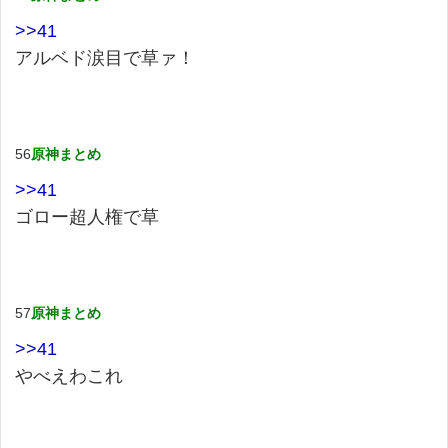
>>41
アルベド涙目で草ァ！
56
原神まとめ
>>41
ゴロー超人権で草
57
原神まとめ
>>41
やべえわこれ