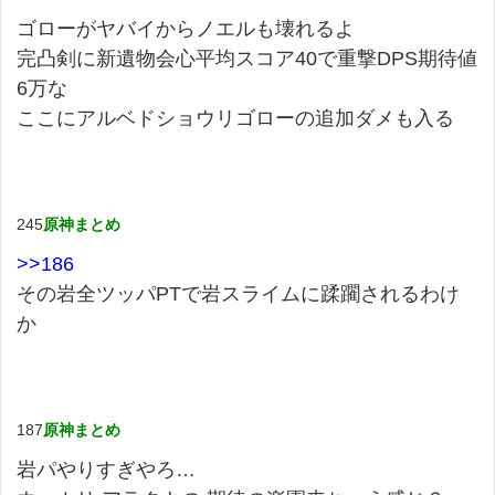
ゴローがヤバイからノエルも壊れるよ
完凸剣に新遺物会心平均スコア40で重撃DPS期待値
6万な
ここにアルベドショウリゴローの追加ダメも入る
245
原神まとめ
>>186
その岩全ツッパPTで岩スライムに蹂躙されるわけ
か
187
原神まとめ
岩パやりすぎやろ…