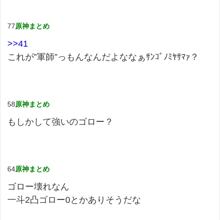
77
原神まとめ
>>41
これが”軍師”っもんなんだよななぁｻﾝｺﾞﾉﾐﾔｻﾏｧ？
58
原神まとめ
もしかして強いのゴロー？
64
原神まとめ
ゴロー壊れなん
一斗2凸ゴロー0とかありそうだな