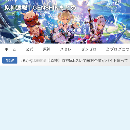
原神速報 | GENSHINまとめ
ホーム
公式
原神
スタレ
ゼンゼロ
当ブログにつ
かな
【原神】原神5chスレで敵対企業がバイト雇って荒らしてるってマ
NEW
22時間前