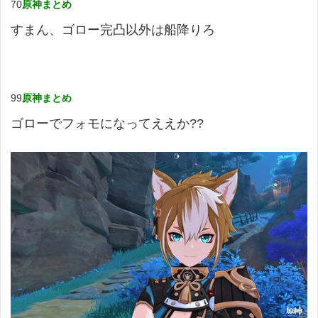
70
原神まとめ
すまん、ゴロー完凸以外は船降りろ
99
原神まとめ
ゴローでフォモになってええか??