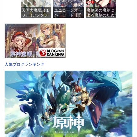
ュア
価格：¥1,949
天国大魔境（１
ユニコーンオー
魔剣師の魔剣に
価格：¥4,676
０） (アフタヌ
バーロード【予
よる魔剣のため
ーンコミック
約特典】
のハーレムライ
ス)
DLC「アトラス
フ (1) (バンブー
×ヴァニラウェ
コミックス)
ア 紋章セッ
価格：¥759
ト」 同梱 -
価格：¥535
Switch
価格：¥7,182
人気ブログランキング