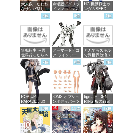
大人数 たわわ
劇場版『グリッ
HG 機動戦士ガ
なサンバ祭り
ドマン ユニバ
ンダムSEED
ース』 宝多六
FREEDOM マ
4位
5位
6位
花 wall figure
イティーストラ
価格：¥99
1/7スケール プ
イクフリーダム
ラスチック製
ガンダム 1/144
塗装済み完成品
スケール 色分
フィギュア
け済みプラモデ
ル
価格：¥13,756
無職転生 ～異
アーマード・コ
とんでもスキル
価格：¥4,800
世界行ったら本
ア ラインアー
で異世界放浪メ
気だす～ 20
ク ホワイト・
シ 10 (ガルドコ
7位
8位
9位
(MFコミック
グリント 全高
ミックス)
ス フラッパー
約160mm 1/72
シリーズ)
スケール プラ
価格：¥726
モデル
価格：¥748
価格：¥7,367
POP UP
30MS オプショ
figma ELDEN
PARADE ホロ
ンボディパーツ
RING 狼の戦鬼
ライブプロダク
アームパーツ&
ノンスケール
10位
11位
12位
ション 獅白ぼ
レッグパーツ
プラスチック製
たん ノンスケ
[カラーC] 色分
塗装済み可動フ
ール プラスチ
け済みプラモデ
ィギュア
ック製 塗装済
ル
み完成品フィギ
価格：¥13,115